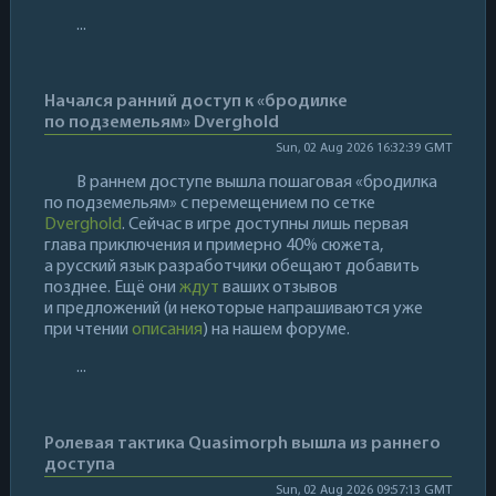
...
Начался ранний доступ к «бродилке
по подземельям» Dverghold
Sun, 02 Aug 2026 16:32:39 GMT
В раннем доступе вышла пошаговая «бродилка
по подземельям» с перемещением по сетке
Dverghold
. Сейчас в игре доступны лишь первая
глава приключения и примерно 40% сюжета,
а русский язык разработчики обещают добавить
позднее. Ещё они
ждут
ваших отзывов
и предложений (и некоторые напрашиваются уже
при чтении
описания
) на нашем форуме.
...
Ролевая тактика Quasimorph вышла из раннего
доступа
Sun, 02 Aug 2026 09:57:13 GMT