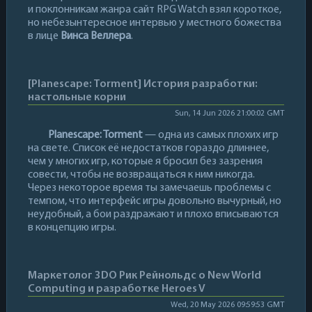
и поклонникам жанра сайт RPG Watch взял короткое,
но небезынтересное интервью у местного божества
в лице
Винса Веллера
.
[Planescape: Torment] История разработки:
настольные корни
Sun, 14 Jun 2026 21:00:02 GMT
Planescape: Torment
— одна из самых плохих игр
на свете. Список её недостатков гораздо длиннее,
чем у многих игр, которые я бросил без зазрения
совести, чтобы не возвращаться к ним никогда.
Через некоторое время ты замечаешь проблемы с
темпом, что интерфейс игры довольно вычурный, но
неудобный, а бои раздражают и плохо вписываются
в концепцию игры.
Маркетолог 3DO Рик Рейнольдс о New World
Computing и разработке Heroes V
Wed, 20 May 2026 09:59:53 GMT