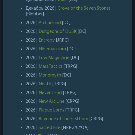
Декабрь 2026 |
Grove of the Seven Stones
[Blobber]
2026 |
Archaelund
[DC]
2026 |
Dungeons of DUSK
[DC]
2026 |
Entropy
[JRPG]
2026 |
Hibernaculum
[DC]
2026 |
Low Magic Age
[DC]
2026 |
Mars Tactics
[TRPG]
2026 |
Monomyth
[DC]
2026 |
Neath
[TRPG]
2026 |
Never's End
[TRPG]
2026 |
New Arc Line
[CRPG]
2026 |
Plague Lords
[TRPG]
2026 |
Revenge of the Firstborn
[CRPG]
2026 |
Sacred Fire
[NRPG/CYOA]