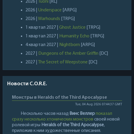
2026 |
Tuoni
[RL]
2026 |
Underspace
[ARPG]
2026 |
Warhounds
[TRPG]
1 квартал 2027 |
Ghost Justice
[TRPG]
1 квартал 2027 |
Humanity Echo
[TRPG]
4 квартал 2027 |
Nightborn
[ARPG]
2027 |
Dungeons of the Amber Griffin
[DC]
2027 |
The Secret of Weepstone
[DC]
Новости C.O.R.E.
Монстры в Heralds of the Third Apocalypse
Tue, 04 Aug 2026 07:44:37 GMT
Несколько часов назад
Винс Веллер
показал
сразу несколько хтонических монстров
своей новой
ролевой игры
Heralds of the Third Apocalypse
,
приложив к ним художественные описания.