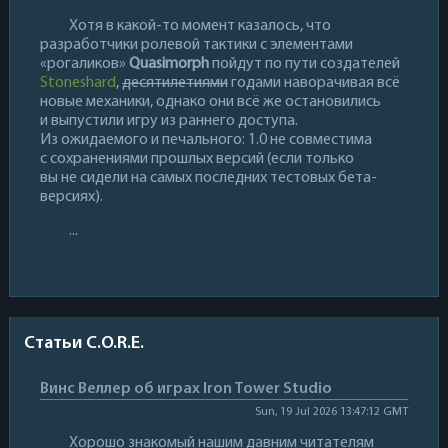
Хотя в какой-то момент казалось, что
разработчики ролевой тактики с элементами
«рогаликов»
Quasimorph
пойдут по пути создателей
Stoneshard
,
десятилетиями
годами наворачивая всё
новые механики, однако они всё же остановились
и выпустили игру из раннего доступа.
Из ожидаемого и печального: 1.0 не совместима
с сохранениями прошлых версий (если только
вы не сидели на самых последних тестовых бета-
версиях).
...
Статьи C.O.R.E.
Винс Веллер об играх Iron Tower Studio
Sun, 19 Jul 2026 13:47:12 GMT
Хорошо знакомый нашим давним читателям