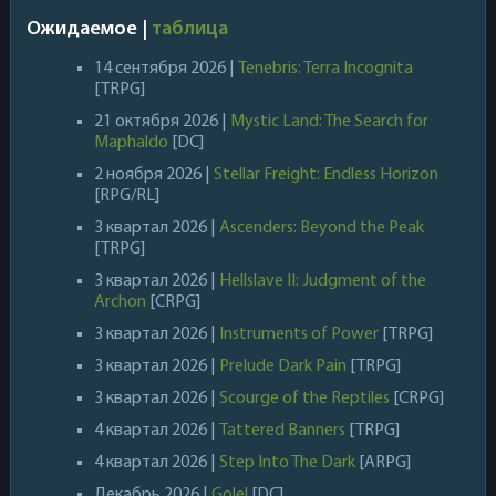
Ожидаемое |
таблица
14 сентября 2026 |
Tenebris: Terra Incognita
[TRPG]
21 октября 2026 |
Mystic Land: The Search for
Maphaldo
[DC]
2 ноября 2026 |
Stellar Freight: Endless Horizon
[RPG/RL]
3 квартал 2026 |
Ascenders: Beyond the Peak
[TRPG]
3 квартал 2026 |
Hellslave II: Judgment of the
Archon
[CRPG]
3 квартал 2026 |
Instruments of Power
[TRPG]
3 квартал 2026 |
Prelude Dark Pain
[TRPG]
3 квартал 2026 |
Scourge of the Reptiles
[CRPG]
4 квартал 2026 |
Tattered Banners
[TRPG]
4 квартал 2026 |
Step Into The Dark
[ARPG]
Декабрь 2026 |
Golel
[DC]