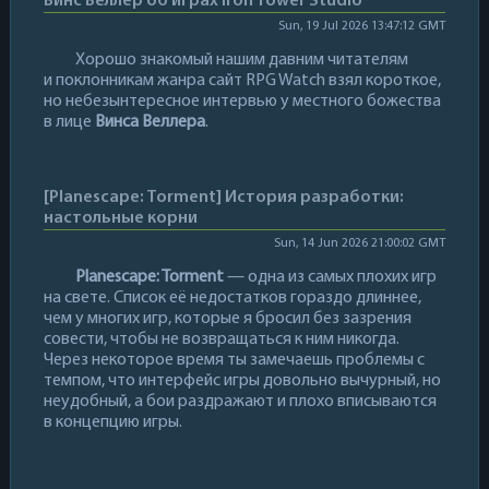
Винс Веллер об играх Iron Tower Studio
Sun, 19 Jul 2026 13:47:12 GMT
Хорошо знакомый нашим давним читателям
и поклонникам жанра сайт RPG Watch взял короткое,
но небезынтересное интервью у местного божества
в лице
Винса Веллера
.
[Planescape: Torment] История разработки:
настольные корни
Sun, 14 Jun 2026 21:00:02 GMT
Planescape: Torment
— одна из самых плохих игр
на свете. Список её недостатков гораздо длиннее,
чем у многих игр, которые я бросил без зазрения
совести, чтобы не возвращаться к ним никогда.
Через некоторое время ты замечаешь проблемы с
темпом, что интерфейс игры довольно вычурный, но
неудобный, а бои раздражают и плохо вписываются
в концепцию игры.