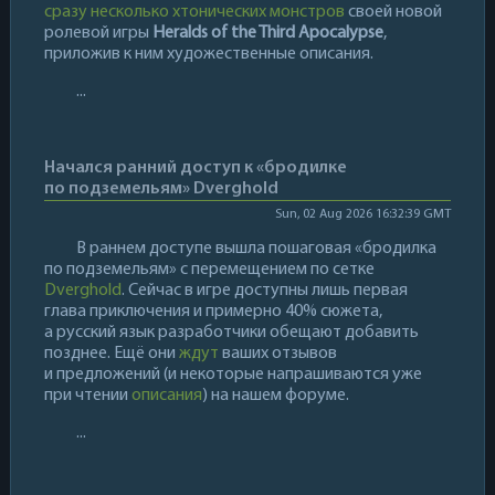
сразу несколько хтонических монстров
своей новой
ролевой игры
Heralds of the Third Apocalypse
,
приложив к ним художественные описания.
...
Начался ранний доступ к «бродилке
по подземельям» Dverghold
Sun, 02 Aug 2026 16:32:39 GMT
В раннем доступе вышла пошаговая «бродилка
по подземельям» с перемещением по сетке
Dverghold
. Сейчас в игре доступны лишь первая
глава приключения и примерно 40% сюжета,
а русский язык разработчики обещают добавить
позднее. Ещё они
ждут
ваших отзывов
и предложений (и некоторые напрашиваются уже
при чтении
описания
) на нашем форуме.
...