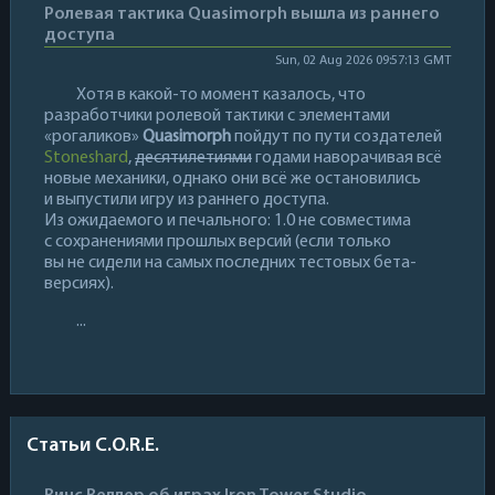
Ролевая тактика Quasimorph вышла из раннего
доступа
Sun, 02 Aug 2026 09:57:13 GMT
Хотя в какой-то момент казалось, что
разработчики ролевой тактики с элементами
«рогаликов»
Quasimorph
пойдут по пути создателей
Stoneshard
,
десятилетиями
годами наворачивая всё
новые механики, однако они всё же остановились
и выпустили игру из раннего доступа.
Из ожидаемого и печального: 1.0 не совместима
с сохранениями прошлых версий (если только
вы не сидели на самых последних тестовых бета-
версиях).
...
Статьи C.O.R.E.