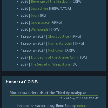
2026 |
Revenge of the Firstborn
[CRPG]
2026 |
Sacred Fire
[NRPG/CYOA]
2026 |
Tuoni
[RL]
2026 |
Underspace
[ARPG]
2026 |
Warhounds
[TRPG]
1 квартал 2027 |
Ghost Justice
[TRPG]
1 квартал 2027 |
Humanity Echo
[TRPG]
4 квартал 2027 |
Nightborn
[ARPG]
2027 |
Dungeons of the Amber Griffin
[DC]
2027 |
The Secret of Weepstone
[DC]
Новости C.O.R.E.
Монстры в Heralds of the Third Apocalypse
Tue, 04 Aug 2026 07:44:37 GMT
Несколько часов назад
Винс Веллер
показал