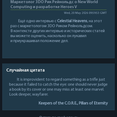
Маркетолог 3DO Рик Рейнольдс о New World
Computing и разработке Heroes V
Wed, 20 May 2026 09:59:53 GMT
Ещё одно интервью с
Celestial Heavens
, на этот
раз с маркетологом 3DO Риком Рейнольдсом.
В контексте других интервью и исторических статей
вы можете оценить, насколько он лукавил
и приукрашивал положение дел.
Случайная цитата
It is improvident to regard something as a trifle just
because it failed to catch the eye: one should never judge
a book by its cover or one may miss at least one marvel.
Look deeper, wayfarer.
Keepers of the C.O.R.E., Pillars of Eternity