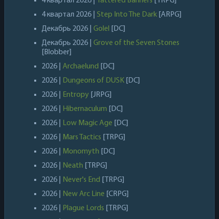
4 квартал 2026 |
Tattered Banners
[TRPG]
4 квартал 2026 |
Step Into The Dark
[ARPG]
Декабрь 2026 |
Golel
[DC]
Декабрь 2026 |
Grove of the Seven Stones
[Blobber]
2026 |
Archaelund
[DC]
2026 |
Dungeons of DUSK
[DC]
2026 |
Entropy
[JRPG]
2026 |
Hibernaculum
[DC]
2026 |
Low Magic Age
[DC]
2026 |
Mars Tactics
[TRPG]
2026 |
Monomyth
[DC]
2026 |
Neath
[TRPG]
2026 |
Never's End
[TRPG]
2026 |
New Arc Line
[CRPG]
2026 |
Plague Lords
[TRPG]