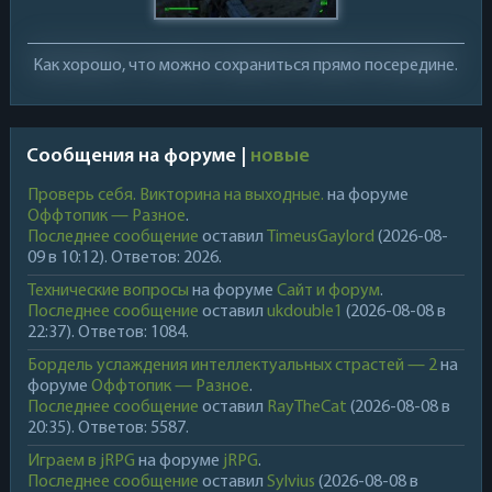
Как хорошо, что можно сохраниться прямо посередине.
Сообщения на форуме |
новые
Проверь себя. Викторина на выходные.
на форуме
Оффтопик — Разное
.
Последнее сообщение
оставил
TimeusGaylord
(2026-08-
09 в 10:12). Ответов: 2026.
Технические вопросы
на форуме
Сайт и форум
.
Последнее сообщение
оставил
ukdouble1
(2026-08-08 в
22:37). Ответов: 1084.
Бордель услаждения интеллектуальных страстей — 2
на
форуме
Оффтопик — Разное
.
Последнее сообщение
оставил
RayTheCat
(2026-08-08 в
20:35). Ответов: 5587.
Играем в jRPG
на форуме
jRPG
.
Последнее сообщение
оставил
Sylvius
(2026-08-08 в