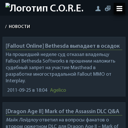
/
НОВОСТИ
[Fallout Online] Bethesda выпадает в осадок
На прошедшей неделе суд отказал владельцу
Fallout
Bethesda Softworks
в прошении наложить
судебный запрет на участие
Masthead
в
разработке многострадальной
Fallout MMO
от
Interplay
.
2011-09-25
в 18:04
Agelico
[Dragon Age II] Mark of the Assassin DLC Q&A
Майк Лейдлоу
ответил на вопросы фанатов о
втором сюжетном DLC для
Dragon Age II
–
Mark of