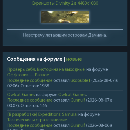
Скриншоты Divinity 2 в 4480х1080
Навстречу летающим островам Дамиана.
Сообщения на форуме |
новые
Проверь себя. Викторина на выходные.
на форуме
Оффтопик — Разное
.
Последнее сообщение
оставил
ukdouble1
(2026-08-07 в
02:06). Ответов: 1988.
Owlcat Games
на форуме
Owlcat Games
.
Последнее сообщение
оставил
Gunnulf
(2026-08-07 в
00:07). Ответов: 146.
[В разработке] Expeditions: Samurai
на форуме
Тактические и стратегические
.
Последнее сообщение
оставил
Gunnulf
(2026-08-06 в