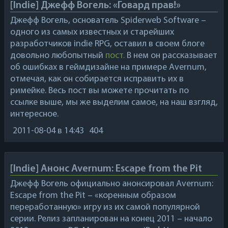
[Indie] Джефф Вогель: «Говард прав!»
Джефф Вогель, основатель
Spiderweb Software
–
одного из самых известных и старейших
разработчиков indie RPG, оставил в своем блоге
довольно любопытный
пост.
В нем он рассказывает
об ошибках в геймдизайне на примере
Avernum
,
отмечая, как он собирается исправить их в
римейке. Весь пост вы можете прочитать по
ссылке выше, мы же выделим самое, на наш взгляд,
интересное.
2011-08-04
в 14:43
404
[Indie] Анонс Avernum: Escape from the Pit
Джефф Вогель официально анонсировал
Avernum:
Escape from the Pit
– «коренным образом
переработанную» игру из их самой популярной
серии. Релиз запланирован на конец 2011 – начало