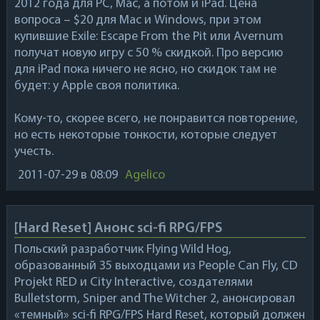
2012 года для PC, Mac, а потом и iPad. Цена
вопроса – $20 для Mac и Windows, при этом
купившие
Exile: Escape From the Pit
или
Avernum
получат новую игру с 50 % скидкой. Про версию
для iPad пока ничего не ясно, но скидок там не
будет: у Apple своя политика.
Кому-то, скорее всего, не понравится повторение,
но есть некоторые тонкости, которые следует
учесть.
2011-07-29
в 08:09
Agelico
[Hard Reset] Анонс sci-fi RPG/FPS
Польский разработчик
Flying Wild Hog
,
образованный 35 выходцами из
People Can Fly
,
CD
Projekt RED
и
City Interactive
, создателями
Bulletstorm
,
Sniper
and
The Witcher 2
, анонсировал
«темный» sci-fi RPG/FPS
Hard Reset
, который должен