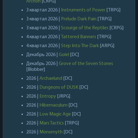
Archon
[CRPG]
3 квартал 2026 |
Instruments of Power
[TRPG]
3 квартал 2026 |
Prelude Dark Pain
[TRPG]
3 квартал 2026 |
Scourge of the Reptiles
[CRPG]
4 квартал 2026 |
Tattered Banners
[TRPG]
4 квартал 2026 |
Step Into The Dark
[ARPG]
Декабрь 2026 |
Golel
[DC]
Декабрь 2026 |
Grove of the Seven Stones
[Blobber]
2026 |
Archaelund
[DC]
2026 |
Dungeons of DUSK
[DC]
2026 |
Entropy
[JRPG]
2026 |
Hibernaculum
[DC]
2026 |
Low Magic Age
[DC]
2026 |
Mars Tactics
[TRPG]
2026 |
Monomyth
[DC]