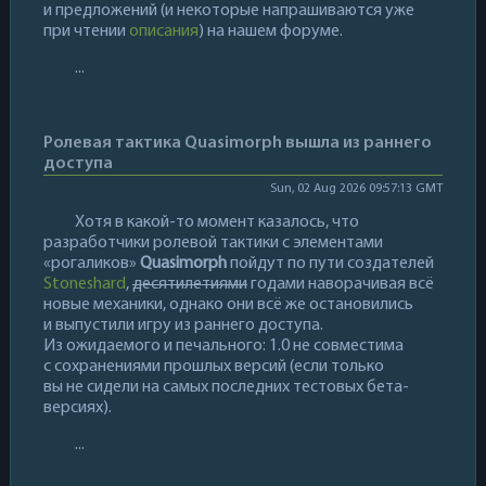
и предложений (и некоторые напрашиваются уже
при чтении
описания
) на нашем форуме.
...
Ролевая тактика Quasimorph вышла из раннего
доступа
Sun, 02 Aug 2026 09:57:13 GMT
Хотя в какой-то момент казалось, что
разработчики ролевой тактики с элементами
«рогаликов»
Quasimorph
пойдут по пути создателей
Stoneshard
,
десятилетиями
годами наворачивая всё
новые механики, однако они всё же остановились
и выпустили игру из раннего доступа.
Из ожидаемого и печального: 1.0 не совместима
с сохранениями прошлых версий (если только
вы не сидели на самых последних тестовых бета-
версиях).
...