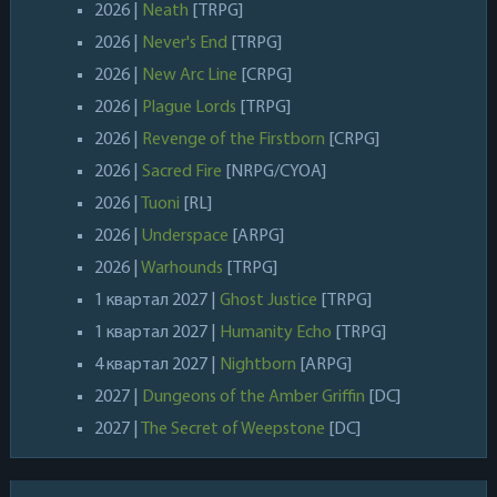
2026 |
Neath
[TRPG]
2026 |
Never's End
[TRPG]
2026 |
New Arc Line
[CRPG]
2026 |
Plague Lords
[TRPG]
2026 |
Revenge of the Firstborn
[CRPG]
2026 |
Sacred Fire
[NRPG/CYOA]
2026 |
Tuoni
[RL]
2026 |
Underspace
[ARPG]
2026 |
Warhounds
[TRPG]
1 квартал 2027 |
Ghost Justice
[TRPG]
1 квартал 2027 |
Humanity Echo
[TRPG]
4 квартал 2027 |
Nightborn
[ARPG]
2027 |
Dungeons of the Amber Griffin
[DC]
2027 |
The Secret of Weepstone
[DC]