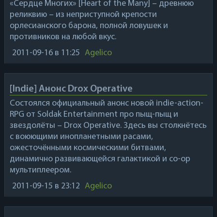
«Сердце Многих» [Heart of the Many] – древнюю
реликвию – из неприступной крепости
орлесианского барона, полной ловушек и
противников на любой вкус.
2011-09-16
в 11:25
Agelico
[Indie] Анонс Drox Operative
Состоялся официальный анонс новой indie-action-
RPG от
Soldak Entertainment
про пыщ-пыщ и
звездолёты –
Drox Operative
. Здесь вы столкнётесь
с воюющими инопланетными расами,
ожесточёнными космическими битвами,
динамично развивающейся галактикой и co-op
мультиплеером.
2011-09-15
в 23:12
Agelico