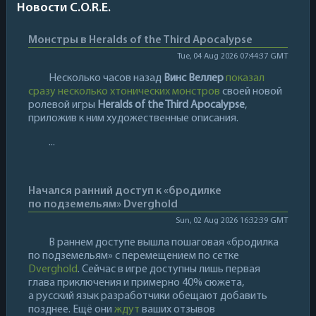
Новости C.O.R.E.
Монстры в Heralds of the Third Apocalypse
Tue, 04 Aug 2026 07:44:37 GMT
Несколько часов назад
Винс Веллер
показал
сразу несколько хтонических монстров
своей новой
ролевой игры
Heralds of the Third Apocalypse
,
приложив к ним художественные описания.
...
Начался ранний доступ к «бродилке
по подземельям» Dverghold
Sun, 02 Aug 2026 16:32:39 GMT
В раннем доступе вышла пошаговая «бродилка
по подземельям» с перемещением по сетке
Dverghold
. Сейчас в игре доступны лишь первая
глава приключения и примерно 40% сюжета,
а русский язык разработчики обещают добавить
позднее. Ещё они
ждут
ваших отзывов