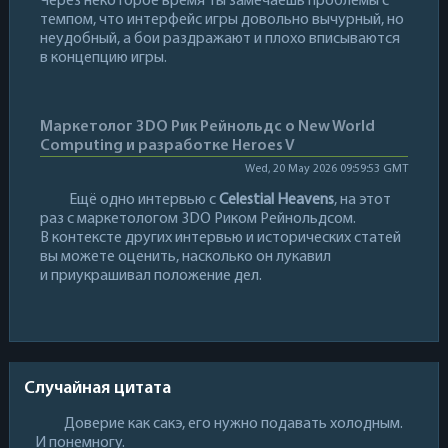
Через некоторое время ты замечаешь проблемы с
темпом, что интерфейс игры довольно вычурный, но
неудобный, а бои раздражают и плохо вписываются
в концепцию игры.
Маркетолог 3DO Рик Рейнольдс о New World
Computing и разработке Heroes V
Wed, 20 May 2026 09:59:53 GMT
Ещё одно интервью с
Celestial Heavens
, на этот
раз с маркетологом 3DO Риком Рейнольдсом.
В контексте других интервью и исторических статей
вы можете оценить, насколько он лукавил
и приукрашивал положение дел.
Случайная цитата
Доверие как сакэ, его нужно подавать холодным.
И понемногу.