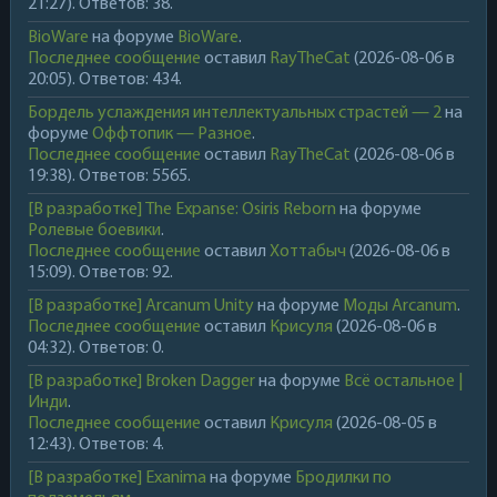
21:27). Ответов: 38.
BioWare
на форуме
BioWare
.
Последнее сообщение
оставил
RayTheCat
(2026-08-06 в
20:05). Ответов: 434.
Бордель услаждения интеллектуальных страстей — 2
на
форуме
Оффтопик — Разное
.
Последнее сообщение
оставил
RayTheCat
(2026-08-06 в
19:38). Ответов: 5565.
[В разработке] The Expanse: Osiris Reborn
на форуме
Ролевые боевики
.
Последнее сообщение
оставил
Хоттабыч
(2026-08-06 в
15:09). Ответов: 92.
[В разработке] Arcanum Unity
на форуме
Моды Arcanum
.
Последнее сообщение
оставил
Крисуля
(2026-08-06 в
04:32). Ответов: 0.
[В разработке] Broken Dagger
на форуме
Всё остальное |
Инди
.
Последнее сообщение
оставил
Крисуля
(2026-08-05 в
12:43). Ответов: 4.
[В разработке] Exanima
на форуме
Бродилки по