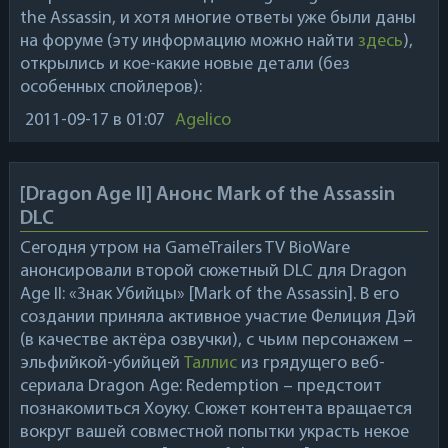
the Assassin
, и хотя многие ответы уже были даны
на форуме (эту информацию можно найти
здесь
),
открылись и кое-какие новые детали (без
особенных спойлеров):
2011-09-17
в 01:07
Agelico
[Dragon Age II] Анонс Mark of the Assassin
DLC
Сегодня утром на GameTrailers TV
BioWare
анонсировали второй сюжетный DLC для
Dragon
Age I
I
:
«Знак Убийцы»
[Mark of the Assassin]. В его
создании приняла активное участие
Фелиция Дэй
(в качестве актёра озвучки), с чьим персонажем –
эльфийкой-убийцей
Таллис
из грядущего веб-
сериала
Dragon Age: Redemption
– предстоит
познакомиться Хоуку. Сюжет контента вращается
вокруг вашей совместной попытки украсть некое