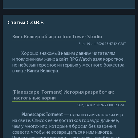
Статьи C.O.R.E.
Винс Веллер об играх Iron Tower Studio
Sun, 19 Jul 2026 13:47:12 GMT
Хорошо знакомый нашим давним читателям
и поклонникам жанра сайт RPG Watch взял короткое,
но небезынтересное интервью у местного божества
в лице
Винса Веллера
.
[Planescape: Torment] История разработки:
настольные корни
Sun, 14 Jun 2026 21:00:02 GMT
Planescape: Torment
— одна из самых плохих игр
на свете. Список её недостатков гораздо длиннее,
чем у многих игр, которые я бросил без зазрения
совести, чтобы не возвращаться к ним никогда.