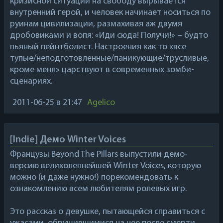
кризисной ситуации на свободу вырывается
внутренний герой, и человек начинает носиться по
руинам цивилизации, размахивая аж двумя
дробовиками и вопя: «Иди сюда! Получи!» – будто
пьяный пейнтболист. Настроения как то «все
тупые/неподготовленные/паникующие/трусливые,
кроме меня» царствуют в современных зомби-
сценариях.
2011-06-25
в 21:47
Agelico
[Indie] Демо Winter Voices
Французы
Beyond The Pillars
выпустили демо-
версию великолепнейшей
Winter Voices
, которую
можно (и даже нужно!) порекомендовать к
ознакомлению всем любителям ролевых игр.
Это рассказ о девушке, пытающейся справиться с