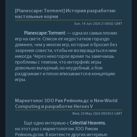
[Planescape: Torment] История разработки:
настольные корни
Sun, 14 Jun 2026 21:00:02 GMT
Planescape: Torment
— одна из самых плохих
игр на свете. Список её недостатков гораздо
длиннее, чем у многих игр, которые я бросил без
зазрения совести, чтобы не возвращаться к ним
никогда. Через некоторое время ты замечаешь
проблемы с темпом, что интерфейс игры
довольно вычурный, но неудобный, а бои
раздражают и плохо вписываются в концепцию
игры.
Маркетолог 3DO Рик Рейнольдс о New World
Computing и разработке Heroes V
Wed, 20 May 2026 09:59:53 GMT
Ещё одно интервью с
Celestial Heavens
,
на этот раз с маркетологом 3DO Риком
Рейнольдсом. В контексте других интервью