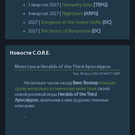
1 квартал 2027 |
Humanity Echo
[TRPG]
4 квартал 2027 |
Nightborn
[ARPG]
2027 |
Dungeons of the Amber Griffin
[DC]
2027 |
The Secret of Weepstone
[DC]
Новости C.O.R.E.
Монстры в Heralds of the Third Apocalypse
Tue, 04 Aug 2026 07:44:37 GMT
Несколько часов назад
Винс Веллер
показал
сразу несколько хтонических монстров
своей
новой ролевой игры
Heralds of the Third
Apocalypse
, приложив к ним художественные
описания.
...