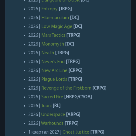
2026 |
Dungeons of DUSK
[DC]
2026 |
Entropy
[JRPG]
2026 |
Hibernaculum
[DC]
2026 |
Low Magic Age
[DC]
2026 |
Mars Tactics
[TRPG]
2026 |
Monomyth
[DC]
2026 |
Neath
[TRPG]
2026 |
Never's End
[TRPG]
2026 |
New Arc Line
[CRPG]
2026 |
Plague Lords
[TRPG]
2026 |
Revenge of the Firstborn
[CRPG]
2026 |
Sacred Fire
[NRPG/CYOA]
2026 |
Tuoni
[RL]
2026 |
Underspace
[ARPG]
2026 |
Warhounds
[TRPG]
1 квартал 2027 |
Ghost Justice
[TRPG]