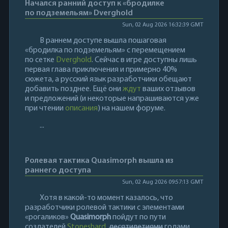
Начался ранний доступ к «бродилке
по подземельям» Dverghold
Sun, 02 Aug 2026 16:32:39 GMT
В раннем доступе вышла пошаговая
«бродилка по подземельям» с перемещением
по сетке
Dverghold
. Сейчас в игре доступны лишь
первая глава приключения и примерно 40%
сюжета, а русский язык разработчики обещают
добавить позднее. Ещё они
ждут
ваших отзывов
и предложений (и некоторые напрашиваются уже
при чтении
описания
) на нашем форуме.
...
Ролевая тактика Quasimorph вышла из
раннего доступа
Sun, 02 Aug 2026 09:57:13 GMT
Хотя в какой-то момент казалось, что
разработчики ролевой тактики с элементами
«рогаликов»
Quasimorph
пойдут по пути
создателей
Stoneshard
,
десятилетиями
годами