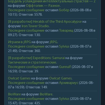
Бордель услаждения интеллектуальных страстей — 2
на форуме
Оффтопик — Разное
.
Последнее сообщение
оставил
Бобёр
(2026-08-08 в
10:15). Ответов: 5578.
[В разработке] Heralds of the Third Apocalypse
на
форуме
Iron Tower Studio
.
Последнее сообщение
оставил
Товарищ
(2026-08-08 в
09:27). Ответов: 130.
Играем в jRPG
на форуме
jRPG
.
Последнее сообщение
оставил
Sylvius
(2026-08-07 в
21:49). Ответов: 360.
[В разработке] Expeditions: Samurai
на форуме
Тактические и стратегические
.
Последнее сообщение
оставил
Gunnulf
(2026-08-07 в
16:59). Ответов: 39.
Owlcat Games
на форуме
Owlcat Games
.
Последнее сообщение
оставил
Архивариус
(2026-08-
07 в 16:59). Ответов: 149.
BioWare
на форуме
BioWare
.
Последнее сообщение
оставил
Sylvius
(2026-08-07 в
15:47). Ответов: 435.