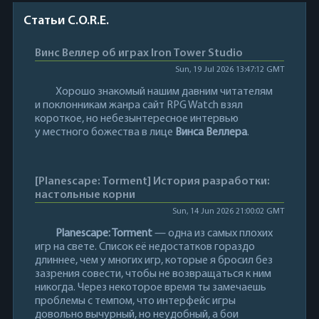
Статьи C.O.R.E.
Винс Веллер об играх Iron Tower Studio
Sun, 19 Jul 2026 13:47:12 GMT
Хорошо знакомый нашим давним читателям
и поклонникам жанра сайт RPG Watch взял
короткое, но небезынтересное интервью
у местного божества в лице
Винса Веллера
.
[Planescape: Torment] История разработки:
настольные корни
Sun, 14 Jun 2026 21:00:02 GMT
Planescape: Torment
— одна из самых плохих
игр на свете. Список её недостатков гораздо
длиннее, чем у многих игр, которые я бросил без
зазрения совести, чтобы не возвращаться к ним
никогда. Через некоторое время ты замечаешь
проблемы с темпом, что интерфейс игры
довольно вычурный, но неудобный, а бои