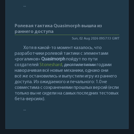
...
Ролевая тактика Quasimorph вышла из
раннего доступа
Sun, 02 Aug 2026 09:57:13 GMT
Хотя в какой-то момент казалось, что
разработчики ролевой тактики с элементами
«рогаликов»
Quasimorph
пойдут по пути
создателей
Stoneshard
,
десятилетиями
годами
наворачивая всё новые механики, однако они
всё же остановились и выпустили игру из раннего
доступа. Из ожидаемого и печального: 1.0 не
совместима с сохранениями прошлых версий (если
только вы не сидели на самых последних тестовых
бета-версиях).
...