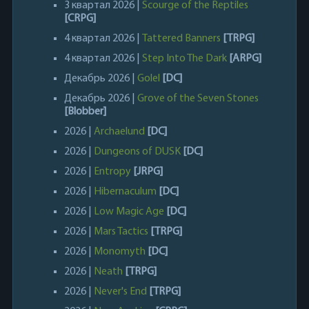
3 квартал 2026 |
Scourge of the Reptiles
[CRPG]
4 квартал 2026 |
Tattered Banners
[TRPG]
4 квартал 2026 |
Step Into The Dark
[ARPG]
Декабрь 2026 |
Golel
[DC]
Декабрь 2026 |
Grove of the Seven Stones
[Blobber]
2026 |
Archaelund
[DC]
2026 |
Dungeons of DUSK
[DC]
2026 |
Entropy
[JRPG]
2026 |
Hibernaculum
[DC]
2026 |
Low Magic Age
[DC]
2026 |
Mars Tactics
[TRPG]
2026 |
Monomyth
[DC]
2026 |
Neath
[TRPG]
2026 |
Never's End
[TRPG]