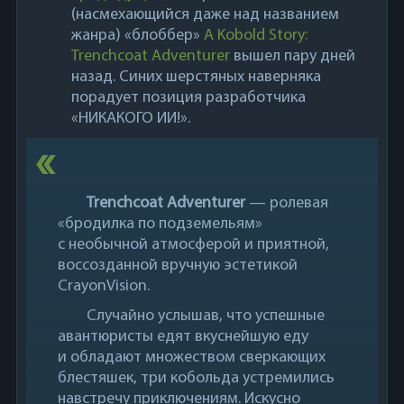
(насмехающийся даже над названием
жанра) «блоббер»
A Kobold Story:
Trenchcoat Adventurer
вышел пару дней
назад. Синих шерстяных наверняка
порадует позиция разработчика
«НИКАКОГО ИИ!».
Trenchcoat Adventurer
— ролевая
«бродилка по подземельям»
с необычной атмосферой и приятной,
воссозданной вручную эстетикой
CrayonVision.
Случайно услышав, что успешные
авантюристы едят вкуснейшую еду
и обладают множеством сверкающих
блестяшек, три кобольда устремились
навстречу приключениям. Искусно