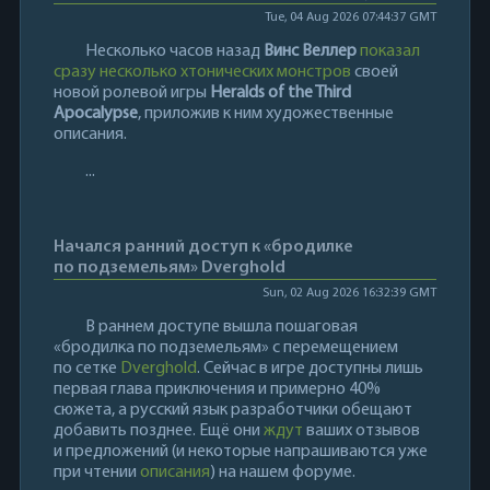
Tue, 04 Aug 2026 07:44:37 GMT
Несколько часов назад
Винс Веллер
показал
сразу несколько хтонических монстров
своей
новой ролевой игры
Heralds of the Third
Apocalypse
, приложив к ним художественные
описания.
...
Начался ранний доступ к «бродилке
по подземельям» Dverghold
Sun, 02 Aug 2026 16:32:39 GMT
В раннем доступе вышла пошаговая
«бродилка по подземельям» с перемещением
по сетке
Dverghold
. Сейчас в игре доступны лишь
первая глава приключения и примерно 40%
сюжета, а русский язык разработчики обещают
добавить позднее. Ещё они
ждут
ваших отзывов
и предложений (и некоторые напрашиваются уже
при чтении
описания
) на нашем форуме.