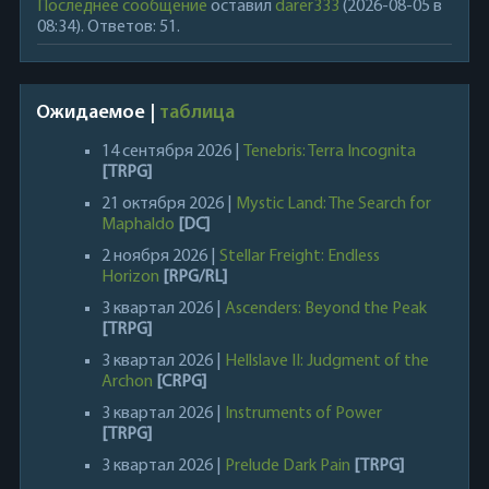
Последнее сообщение
оставил
darer333
(2026-08-05 в
08:34). Ответов: 51.
Ожидаемое |
таблица
14 сентября 2026 |
Tenebris: Terra Incognita
[TRPG]
21 октября 2026 |
Mystic Land: The Search for
Maphaldo
[DC]
2 ноября 2026 |
Stellar Freight: Endless
Horizon
[RPG/RL]
3 квартал 2026 |
Ascenders: Beyond the Peak
[TRPG]
3 квартал 2026 |
Hellslave II: Judgment of the
Archon
[CRPG]
3 квартал 2026 |
Instruments of Power
[TRPG]
3 квартал 2026 |
Prelude Dark Pain
[TRPG]