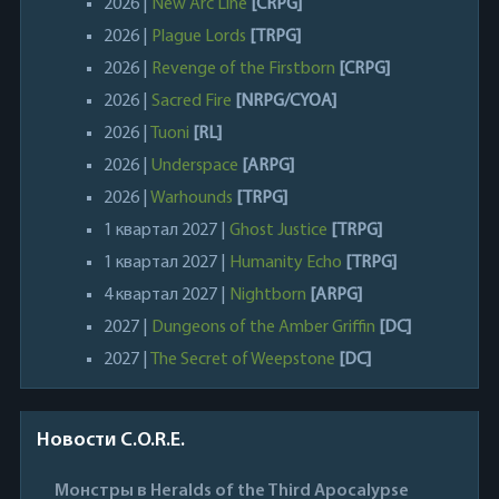
2026 |
New Arc Line
[CRPG]
2026 |
Plague Lords
[TRPG]
2026 |
Revenge of the Firstborn
[CRPG]
2026 |
Sacred Fire
[NRPG/CYOA]
2026 |
Tuoni
[RL]
2026 |
Underspace
[ARPG]
2026 |
Warhounds
[TRPG]
1 квартал 2027 |
Ghost Justice
[TRPG]
1 квартал 2027 |
Humanity Echo
[TRPG]
4 квартал 2027 |
Nightborn
[ARPG]
2027 |
Dungeons of the Amber Griffin
[DC]
2027 |
The Secret of Weepstone
[DC]
Новости C.O.R.E.
Монстры в Heralds of the Third Apocalypse