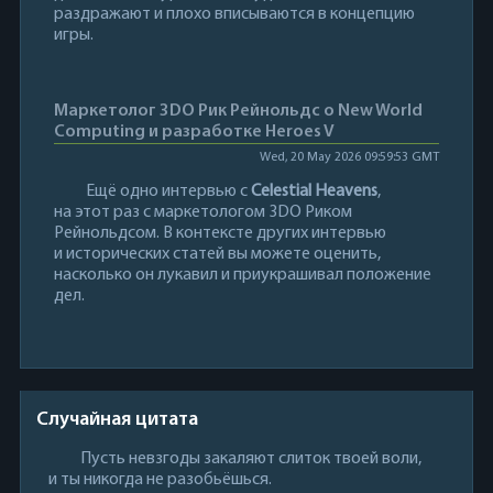
раздражают и плохо вписываются в концепцию
игры.
Маркетолог 3DO Рик Рейнольдс о New World
Computing и разработке Heroes V
Wed, 20 May 2026 09:59:53 GMT
Ещё одно интервью с
Celestial Heavens
,
на этот раз с маркетологом 3DO Риком
Рейнольдсом. В контексте других интервью
и исторических статей вы можете оценить,
насколько он лукавил и приукрашивал положение
дел.
Случайная цитата
Пусть невзгоды закаляют слиток твоей воли,
и ты никогда не разобьёшься.