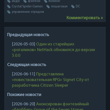
инди
фэнтези
Blobber
Crystal Spider Games
пошаговая
DC
управление отрядом
Комментировать »
Предыдущая новость
[2026-05-03]
Один из старейших
«рогаликов» NetHack обновился до версии
5.0.0
Следующая новость
[2026-06-11]
Представлена
«повествовательная RPG» Signet City от
разработчика Citizen Sleeper
Похожие новости
[2026-06-20]
Анонсирован фэнтезийный
«блоббер» Grove of the Seven Stones