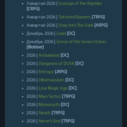
3 квартал 2026 |
Scourge of the Reptiles
[CRPG]
4 квартал 2026 |
Tattered Banners
[TRPG]
4 квартал 2026 |
Step Into The Dark
[ARPG]
Декабрь 2026 |
Golel
[DC]
Декабрь 2026 |
Grove of the Seven Stones
[Blobber]
2026 |
Archaelund
[DC]
2026 |
Dungeons of DUSK
[DC]
2026 |
Entropy
[JRPG]
2026 |
Hibernaculum
[DC]
2026 |
Low Magic Age
[DC]
2026 |
Mars Tactics
[TRPG]
2026 |
Monomyth
[DC]
2026 |
Neath
[TRPG]
2026 |
Never's End
[TRPG]