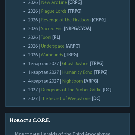
2026 |
New Arc Line
[CRPG]
2026 |
Plague Lords
[TRPG]
2026 |
Revenge of the Firstborn
[CRPG]
2026 |
Sacred Fire
[NRPG/CYOA]
2026 |
Tuoni
[RL]
2026 |
Underspace
[ARPG]
2026 |
Warhounds
[TRPG]
1 квартал 2027 |
Ghost Justice
[TRPG]
1 квартал 2027 |
Humanity Echo
[TRPG]
4 квартал 2027 |
Nightborn
[ARPG]
2027 |
Dungeons of the Amber Griffin
[DC]
2027 |
The Secret of Weepstone
[DC]
Новости C.O.R.E.
Монстры в Heralds of the Third Apocalypse