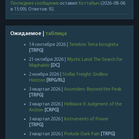
Последнее сообщение
оставил
Хоттабыч
(2026-08-06
в 15:09). Ответов: 92.
Ожидаемое |
таблица
14 сентября 2026 |
Tenebris: Terra Incognita
[TRPG]
21 октября 2026 |
Mystic Land: The Search for
Maphaldo
[DC]
2 ноября 2026 |
Stellar Freight: Endless
Horizon
[RPG/RL]
3 квартал 2026 |
Ascenders: Beyond the Peak
[TRPG]
3 квартал 2026 |
Hellslave II: Judgment of the
Archon
[CRPG]
3 квартал 2026 |
Instruments of Power
[TRPG]
3 квартал 2026 |
Prelude Dark Pain
[TRPG]