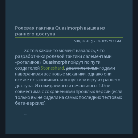
...
Ролевая тактика Quasimorph вышла из
раннего доступа
Sun, 02 Aug 2026 09:57:13 GMT
Хотя в какой-то момент казалось, что
разработчики ролевой тактики с элементами
«рогаликов»
Quasimorph
пойдут по пути
создателей
Stoneshard
,
десятилетиями
годами
наворачивая всё новые механики, однако они
всё же остановились и выпустили игру из раннего
доступа. Из ожидаемого и печального: 1.0 не
совместима с сохранениями прошлых версий (если
только вы не сидели на самых последних тестовых
бета-версиях).
...