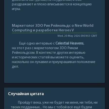
раздражают и плохо вписываются в концепцию
игры.
Маркетолог 3DO Рик Рейнольдс о New World
Computing и разработке Heroes V
Wed, 20 May 2026 09:59:53 GMT
Ещё одно интервью с
Celestial Heavens
,
на этот раз с маркетологом 3DO Риком
Рейнольдсом. В контексте других интервью
и исторических статей вы можете оценить,
насколько он лукавил и приукрашивал положение
дел.
Случайная цитата
Пройдут века, уже не будет ни меня, ни тебя, ни
твоих подданных... Но мы с тобой всё ещё будем