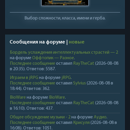
Выбор сложности, класса, имени и герба.
Сообщения на форуме |
новые
Бордель услаждения интеллектуальных страстей — 2
на форуме
Оффтопик — Разное
.
Последнее сообщение
оставил
RayTheCat
(2026-08-08
в 20:35). Ответов: 5587.
Играем в jRPG
на форуме
jRPG
.
Последнее сообщение
оставил
Sylvius
(2026-08-08 в
18:44). Ответов: 362.
BioWare
на форуме
BioWare
.
Последнее сообщение
оставил
RayTheCat
(2026-08-08
в 16:10). Ответов: 437.
Общее обсуждение музыки - 2
на форуме
Аудио
.
Последнее сообщение
оставил
Крисуля
(2026-08-08 в
16:08). Ответов: 1051.