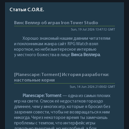
Статьи C.O.R.E.
Винс Веллер об играх Iron Tower Studio
Sun, 19 Jul 2026 13:47:12 GMT
Хорошо знакомый нашим давним читателям
и поклонникам жанра сайт RPG Watch взял
короткое, но небезынтересное интервью
у местного божества в лице
Винса Веллера
.
[Planescape: Torment] История разработки:
настольные корни
Sun, 14 Jun 2026 21:00:02 GMT
Planescape: Torment
— одна из самых плохих
игр на свете. Список её недостатков гораздо
длиннее, чем у многих игр, которые я бросил без
зазрения совести, чтобы не возвращаться к ним
никогда. Через некоторое время ты замечаешь
проблемы с темпом, что интерфейс игры
довольно вычурный, но неудобный, а бои