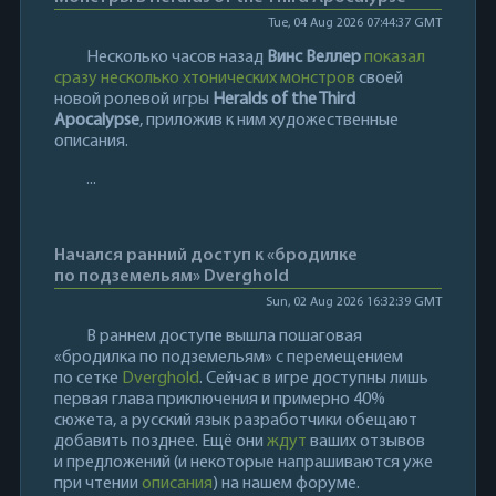
Tue, 04 Aug 2026 07:44:37 GMT
Несколько часов назад
Винс Веллер
показал
сразу несколько хтонических монстров
своей
новой ролевой игры
Heralds of the Third
Apocalypse
, приложив к ним художественные
описания.
...
Начался ранний доступ к «бродилке
по подземельям» Dverghold
Sun, 02 Aug 2026 16:32:39 GMT
В раннем доступе вышла пошаговая
«бродилка по подземельям» с перемещением
по сетке
Dverghold
. Сейчас в игре доступны лишь
первая глава приключения и примерно 40%
сюжета, а русский язык разработчики обещают
добавить позднее. Ещё они
ждут
ваших отзывов
и предложений (и некоторые напрашиваются уже
при чтении
описания
) на нашем форуме.