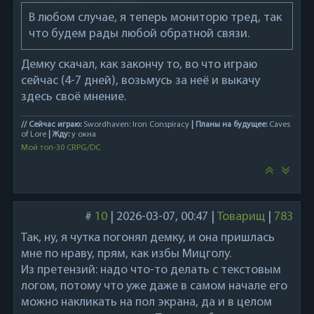
В любом случае, я теперь мониторю тред, так
что будем рады любой обратной связи.
Демку скачал, как закончу то, во что играю
сейчас (4-7 дней), возьмусь за неё и выкачу
здесь своё мнение.
// Сейчас играю:
Swordhaven: Iron Conspiracy
| Планы на будущее:
Caves
of Lore
| Жду:
у окна
Мой топ-30 CRPG/DC
#
10
|
2026-03-07, 00:47
|
Товарищ
|
783
Так, ну, я чутка погонял демку, и она пришлась
мне по нраву, прям, как избы Мицголу.
Из претензий: надо что-то делать с текстовым
логом, потому что уже даже в самом начале его
можно накликать на пол экрана, да и в целом