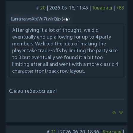
certain characters, leading to different
#
20
|
2026-05-16, 11:45
|
Товарищ
|
783
outcomes later in the game.
Цитата
wsXbjVu7twlrQjp
(
)
After giving it a lot of thought, we did
eventually end up allowing for up to 4 party
members. We liked the idea of making the
player take trade-offs by limiting the party size
to 3 but eventually we found it a bit too
limiting after all and went with a more classic 4
character front/back row layout.
Слава тебе хоспади!
#
21
|
2026-06-20, 18:36
|
Крисуля
|