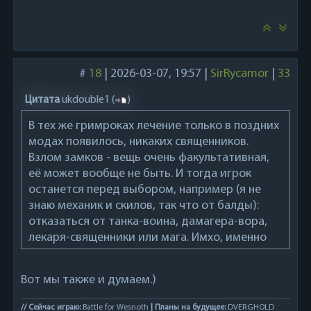
#
18
|
2026-03-07, 19:57
|
SirRycamor
|
33
Цитата
ukdouble1
(
)
В тех же гримроках лечение только в поздних
модах появилось, никаких священников.
Взлом замков - вещь очень факультативная,
её может вообще не быть. И тогда игрок
останется перед выбором, например (я не
знаю механик и скилов, так что от балды):
отказаться от танка-воина, дамагера-вора,
лекаря-священники или мага. Имхо, именно
это и интересно.
Вот мы также и думаем.)
// Сейчас играю:
Battle for Wesnoth
| Планы на будущее:
DVERGHOLD