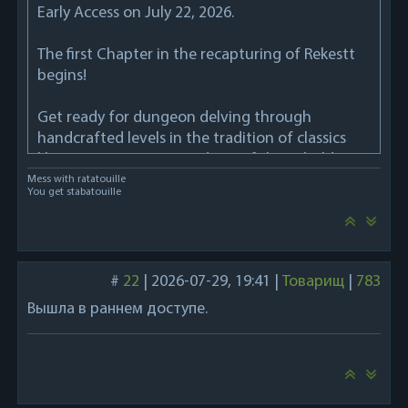
Early Access on July 22, 2026.
The first Chapter in the recapturing of Rekestt
begins!
Get ready for dungeon delving through
handcrafted levels in the tradition of classics
like Dungeon Master and Eye of the Beholder.
Tactical turn-based combat that rewards
Mess with ratatouille
You get stabatouille
positioning, environmental awareness, and
timing - prepare your spells, lure foes into
hazards, choose your fights wisely - and know
when it is time to retreat! Between expeditions,
#
22
|
2026-07-29, 19:41
|
Товарищ
|
783
return to your basecamp near the mining town
of Gravhollow, recruit new mercenaries from
Вышла в раннем доступе.
the Saltbound company, upgrade your camp,
and uncover the storyline.
Features a Dungeon Synth soundtrack by artists