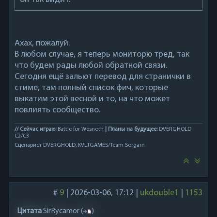
Ахах, пожалуй.
В любом случае, я теперь мониторю тред, так
что будем рады любой обратной связи.
Сегодня ещё зальют перевод для странички в
стиме, там полный список фич, которые
выкатим этой весной и то, на что может
повлиять сообщество.
// Сейчас играю:
Battle for Wesnoth
| Планы на будущее:
DVERGHOLD
C2/C3
Сценарист DVERGHOLD, KVLTGAMES/Team Sorgarn
#
9
|
2026-03-06, 17:12
|
ukdouble1
|
1153
Цитата
SirRycamor
(
)