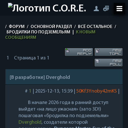
/
ФОРУМ
/
ОСНОВНОЙ РАЗДЕЛ
/
ВСЁ ОСТАЛЬНОЕ
/
БРОДИЛКИ ПО ПОДЗЕМЕЛЬЯМ
|
К НОВЫМ
СООБЩЕНИЯМ
1
Страница
1
из
1
[В разработке] Dverghold
#
1
|
2025-12-13, 15:39
|
50Kf3Ynoby42mKS
|
В начале 2026 года в ранний доступ
выйдет «на лицо ужасная» (зато 3D!)
пошаговая «бродилка по подземельям»
Dverghold
, создатели которой