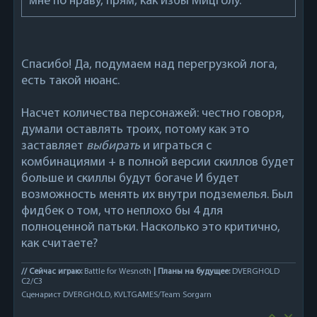
мне по нраву, прям, как избы Мицголу.
Спасибо! Да, подумаем над перегрузкой лога,
есть такой нюанс.
Насчет количества персонажей: честно говоря,
думали оставлять троих, потому как это
заставляет
выбирать
и играться с
комбинациями + в полной версии скиллов будет
больше и скиллы будут богаче И будет
возможность менять их внутри подземелья. Был
фидбек о том, что неплохо бы 4 для
полноценной патьки. Насколько это критично,
как считаете?
// Сейчас играю:
Battle for Wesnoth
| Планы на будущее:
DVERGHOLD
C2/C3
Сценарист DVERGHOLD, KVLTGAMES/Team Sorgarn