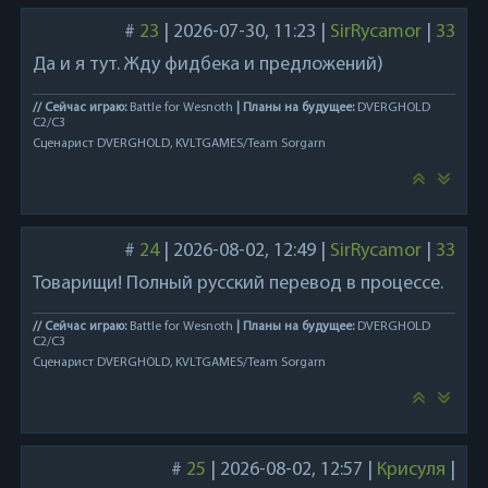
Splendorius and Kurald Galain. The game will
have full Japanese localization on initial Early
#
23
|
2026-07-30, 11:23
|
SirRycamor
|
33
Access launch.
Да и я тут. Жду фидбека и предложений)
The road ahead:
// Сейчас играю:
Battle for Wesnoth
| Планы на будущее:
DVERGHOLD
C2/C3
Сценарист DVERGHOLD, KVLTGAMES/Team Sorgarn
Dverghold will unfold episodically through Early
Access. Act I (For the Throne and the Oath) is
just the beginning - Act II takes us beneath the
Living Quarters into the flooded depths, and
#
24
|
2026-08-02, 12:49
|
SirRycamor
|
33
Act III will reveal what truly stirs at the heart of
Rekestt's corruption.
Товарищи! Полный русский перевод в процессе.
We're a small indie team and we're building this
// Сейчас играю:
Battle for Wesnoth
| Планы на будущее:
DVERGHOLD
C2/C3
game with the community. Your feedback
Сценарист DVERGHOLD, KVLTGAMES/Team Sorgarn
during Early Access will help shape the descent.
#
25
|
2026-08-02, 12:57
|
Крисуля
|