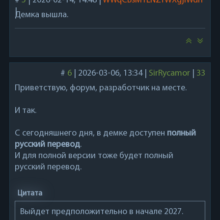
#
5
|
2026-02-14, 14:48
|
WWqCBsM1LNZfWXgjiWdn
|
Демка вышла.
#
6
|
2026-03-06, 13:34
|
SirRycamor
|
33
Приветствую, форум, разработчик на месте.
И так.
С сегодняшнего дня, в демке доступен
полный
русский перевод
.
И для полной версии тоже будет полный
русский перевод.
Цитата
Выйдет предположительно в начале 2027.