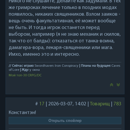
Никого не слушайте, делайте как задумали. В тех
же гримроках лечение только в поздних модах
появилось, никаких священников. Взлом замков -
вещь очень факультативная, её может вообще
не быть. И тогда игрок останется перед
выбором, например (я не знаю механик и скилов,
так что от балды): отказаться от танка-воина,
дамагера-вора, лекаря-священники или мага.
Имхо, именно это и интересно.
// Сейчас играю:
Swordhaven: Iron Conspiracy
| Планы на будущее:
Caves
of Lore
| Жду:
у окна
Мой топ-30 CRPG/DC
#
17
|
2026-03-07, 14:02
|
Товарищ
|
783
Константэн!