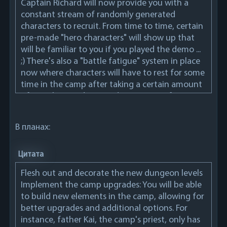
Captain Richard will now provide you with a
constant stream of randomly generated
characters to recruit. From time to time, certain
pre-made "hero characters" will show up that
will be familiar to you if you played the demo ...
;) There's also a "battle fatigue" system in place
now where characters will have to rest for some
time in the camp after taking a certain amount
of punishment during a dungeon run, forcing
you to switch your party roster from time to
time.
В планах:
Skills/spells can now be upgraded in a (simple)
skill tree-like fashion when a character levels up.
Цитата
Flesh out and decorate the new dungeon levels
Added enemy infighting: certain enemy types
Implement the camp upgrades: You will be able
don't like each other and can start infighting.
to build new elements in the camp, allowing for
There is also a new mage spell that can make an
better upgrades and additional options. For
enemy attack his own.
instance, father Kai, the camp's priest, only has