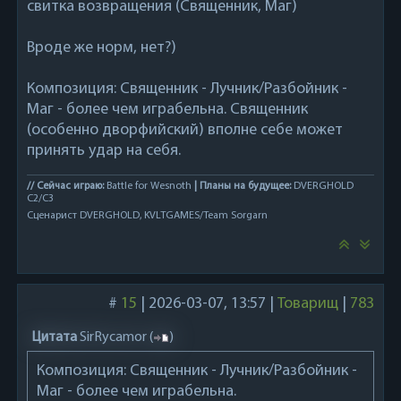
свитка возвращения (Священник, Маг)
Вроде же норм, нет?)
Композиция: Священник - Лучник/Разбойник -
Маг - более чем играбельна. Священник
(особенно дворфийский) вполне себе может
принять удар на себя.
// Сейчас играю:
Battle for Wesnoth
| Планы на будущее:
DVERGHOLD
C2/C3
Сценарист DVERGHOLD, KVLTGAMES/Team Sorgarn
#
15
|
2026-03-07, 13:57
|
Товарищ
|
783
Цитата
SirRycamor
(
)
Композиция: Священник - Лучник/Разбойник -
Маг - более чем играбельна.