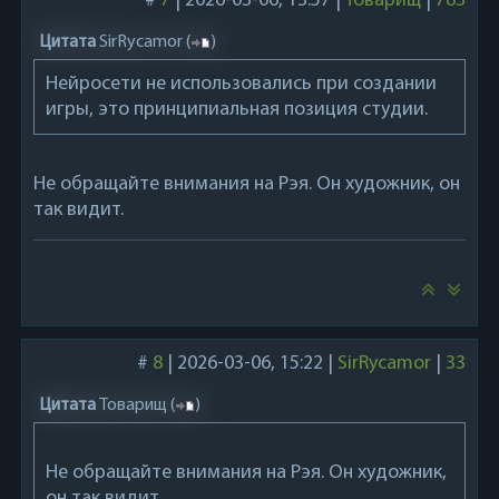
#
7
|
2026-03-06, 13:57
|
Товарищ
|
783
Цитата
SirRycamor
(
)
Нейросети не использовались при создании
игры, это принципиальная позиция студии.
Не обращайте внимания на Рэя. Он художник, он
так видит.
#
8
|
2026-03-06, 15:22
|
SirRycamor
|
33
Цитата
Товарищ
(
)
Не обращайте внимания на Рэя. Он художник,
он так видит.