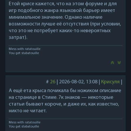
Етой крисе кажется, что на этом форуме и для
игр подобного жанра языковой барьер имеет
минимальное значение. Однако наличие
возможности лучше её отсутствия (при условии,
что это не потребует каких-то невероятных
затрат).
Mess with ratatouille
You get stabatouille
#
26
|
2026-08-02, 13:08
|
Крисуля
|
А ещё ета крыса почикала бы ножиком описание
на странице в Стиме. 7к знаков — некоторые
статьи бывают короче, и даже их, как известно,
никто не читает.
Mess with ratatouille
You get stabatouille