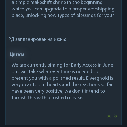
a simple makeshift shrine in the beginning,
We reworked how mage spells worked - mages
which you can upgrade to a proper worshipping
still only have 3 skills that represent their spells,
place, unlocking new types of blessings for your
but which spells those are exactly will depend
characters.
on the staff they have equipped. Over time,
A system for randomly generated character
we'll add more staff types, allowing for a wide
portraits that combinest a set of base faces and
variety of spells.
РД запланирован на июнь:
adds different beards, hairstyles, jewelry, scars
etc. to create a set of unique portraits.
Added 3 new dungeon levels and will rework
Adding a bunch of new enemy types
Цитата
the demo level to make it feel fresh even if you
Balancing and gameplay tweaking/playtesting
played it before and finished their basic layout.
We are currently aiming for Early Access in June
Polishing visuals and UI
Expect plenty of new labyrinthine corridors,
but will take whatever time is needed to
And of course, fixing bugs
new environment designs, epic battles in large
present you with a polished result. Dverghold is
rooms with lots of enemies and mysteries to
very dear to our hearts and the reactions so far
uncover!
have been very positive, we don't intend to
tarnish this with a rushed release.
Added 2 new quests in addition to the one
that's in the demo along with a lot of new
dialogue. Some dialogue contains choices that
will affect your reputation you have with