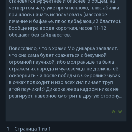
становятся эффектнее и опаснее. В общем, на
четвертом часу уже прям неплохо, плюс абилки
пришлось начать использовать (массовое
лечение и бафанье, плюс дебафающий бластер).
Вообще игра вроде короткая, часов 11-12
обещают без сайдквестов.
Повеселило, что в храме Мо дикарка заявляет,
что она сама будет сражаться с безумной
огромной паучихой, ибо мол раньше та была
стражем их народа и чужеземцы не должны её
осквернить - а после победы в CG-ролике чувак
в очках подходит и изо всех сил пинает труп
этой паучихи! :) Дикарка же за кадром никак не
реагирует, наверное смотрит в другую сторону...
1
Страница
1
из
1