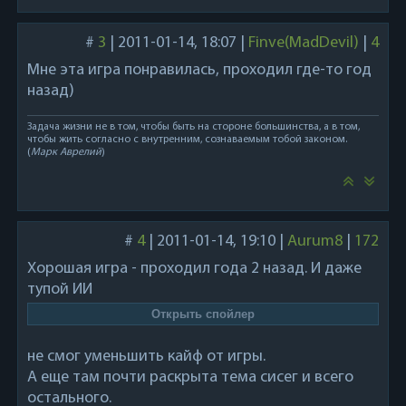
#
3
|
2011-01-14, 18:07
|
Finve(MadDevil)
|
4
Мне эта игра понравилась, проходил где-то год
назад)
Задача жизни не в том, чтобы быть на стороне большинства, а в том,
чтобы жить согласно с внутренним, сознаваемым тобой законом.
(
Марк Аврелий
)
#
4
|
2011-01-14, 19:10
|
Aurum8
|
172
Хорошая игра - проходил года 2 назад. И даже
тупой ИИ
не смог уменьшить кайф от игры.
А еще там почти раскрыта тема сисег и всего
остального.