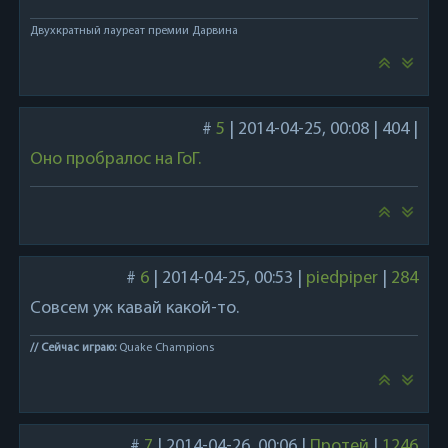
Двухкратный лауреат премии Дарвина
#
5
|
2014-04-25, 00:08
|
404
|
Оно пробралос на ГоГ.
#
6
|
2014-04-25, 00:53
|
piedpiper
|
284
Совсем уж кавай какой-то.
// Сейчас играю:
Quake Champions
#
7
|
2014-04-26, 00:06
|
Протей
|
1246