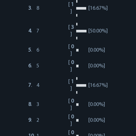
[
1
3
.
8
[16.67%]
]
[
3
4
.
7
[50.00%]
]
[
0
5
.
6
[0.00%]
]
[
0
6
.
5
[0.00%]
]
[
1
7
.
4
[16.67%]
]
[
0
8
.
3
[0.00%]
]
[
0
9
.
2
[0.00%]
]
[
0