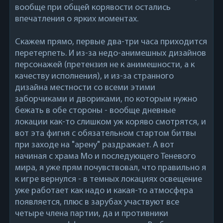
вообще при общей корявости остались
впечатления о ярких моментах.
Скажем прямо, первые два-три часа приходится
перетерпеть. И из-за недо-анимешных дизайнов
персонажей (претензия не к анимешности, а к
качеству исполнения), и из-за странного
дизайна местности со всеми этими
заборчиками и двориками, по которым нужно
бежать в обе стороны - вообще дневные
локации как-то слишком уж коряво смотрятся, и
вот эта фигня с обязательном стартом битвы
при заходе на "арену" раздражает. А вот
начиная с храма Мо и последующего Теневого
мира, я уже прям почувствовал, что правильно я
к игре вернулся - в темных локациях освещение
уже работает как надо и какая-то атмосфера
появляется, плюс в зарубах участвуют все
четыре члена партии, да и противники