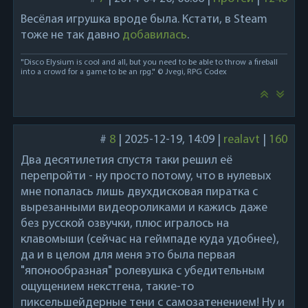
Весёлая игрушка вроде была. Кстати, в Steam
тоже не так давно
добавилась
.
"Disco Elysium is cool and all, but you need to be able to throw a fireball
into a crowd for a game to be an rpg." © Jvegi, RPG Codex
#
8
|
2025-12-19, 14:09
|
realavt
|
160
Два десятилетия спустя таки решил её
перепройти - ну просто потому, что в нулевых
мне попалась лишь двухдисковая пиратка с
вырезанными видеороликами и кажись даже
без русской озвучки, плюс игралось на
клавомыши (сейчас на геймпаде куда удобнее),
да и в целом для меня это была первая
"японообразная" ролевушка с убедительным
ощущением некстгена, такие-то
пиксельшейдерные тени с самозатенением! Ну и