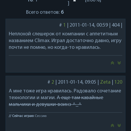
10
.
1
[0.00%]
]
Всего ответов:
6
#
1
|
2011-01-14, 00:59
|
404
|
Неплохой слешерок от компании с аппетитным
названием Climax. Играл достаточно давно, игру
почти не помню, но когда-то нравилась.
#
2
|
2011-01-14, 09:05
|
Zeta
|
120
А мне тоже игра нравилась. Радовало сочетание
технологии и магии.
А еще там кавайные
мальчики и девушки-воинэ ^_^
// Сейчас играю:
Сессию