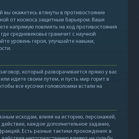
й вы окажетесь втянуты в противостояние
нной от космоса защитным барьером. Ваши
ете напрямую повлиять на ход противостояния
, где средневековье граничит с научной
йте уровень героя, улучшайте навыки,
ости.
заговор, который разворачивается прямо у вас
или идите своим путем, и пусть мир горит в
чтобы все кусочки головоломки встали на
азным исходам, влияя на историю, персонажей,
е действие, каждое дополнительное задание,
фракций. Есть разные тактики прохождения: в
 действия непосредственно влияют на судьбу