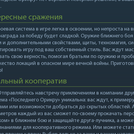
.
ересные сражения
Боевая система в игре легка в освоении, но непроста на 
 награда за победу будет сладкой. Оружие ближнего бо
и и дополнительными свойствами, щиты, техномагия, си
тировать игру под ваш собственный стиль. Вас ждут ма
зать свою верность, помогая братьям по оружию и проб
ество локаций в опасном мире вечной войны. Приготов
о!
альный кооператив
Отправляйтесь навстречу приключениям в компании друг
ема «Последнего Орикру» уникальна: вас ждут, к пример
ами или возможности добраться до скрытых областей. А
метров каждый из вас сможет по-своему прокачать персо
ком» в ближнем бою и защищайте друга-лучника, а може
инаниями для кооперативного режима. Или можете стат