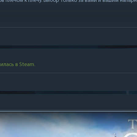
ов плечом к плечу. Выбор только за вами и вашим напарн
илась в Steam.