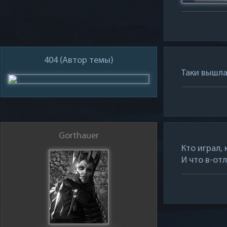
404
(Автор темы)
Таки вышла
Gorthauer
Кто играл, 
И что в-от