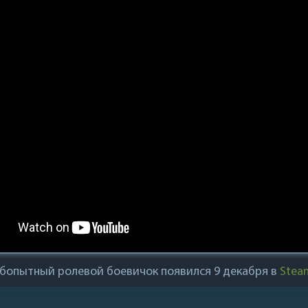
бопытный ролевой боевичок появился 9 декабря в
Stea