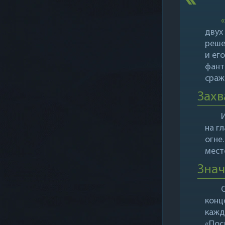
двух
реше
и ег
фант
сраж
Захв
на г
огне
мест
Зна
конц
кажд
«Пос