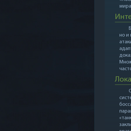
мира
Инт
но и
атак
адап
дока
Множ
част
Лок
сист
босс
пара
«тан
закл