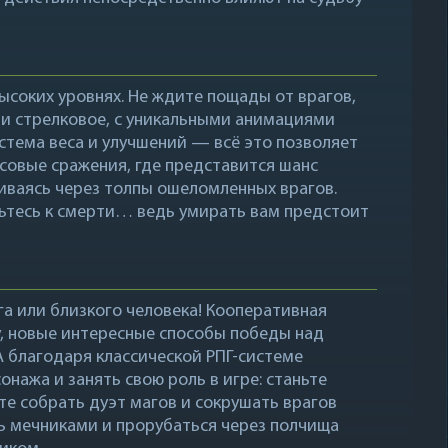
высоких уровнях. Не ждите пощады от врагов,
я и стрелковое, с уникальными анимациями
стема веса и улучшений — всё это позволяет
ссовые сражения, где представится шанс
иваясь через толпы ошеломленных врагов.
ьтесь к смерти… ведь умирать вам предстоит
а или близкого человека! Кооперативная
у, новые интересные способы победы над
 благодаря классической РПГ-системе
нажа и занять свою роль в игре: станьте
те собрать дуэт магов и сокрушать врагов
ь мечниками и прорубаться через полчища