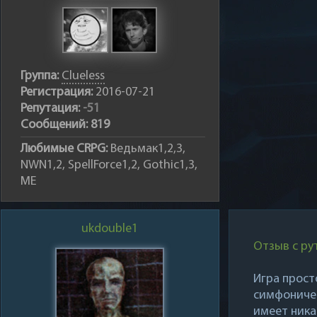
Группа:
Clueless
Регистрация:
2016-07-21
Репутация:
-51
Сообщений:
819
Любимые CRPG:
Ведьмак1,2,3,
NWN1,2, SpellForce1,2, Gothic1,3,
ME
ukdouble1
Отзыв с ру
Игра просто
симфоничес
имеет ника