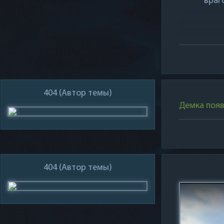
враг
404
(Автор темы)
Демка появ
404
(Автор темы)