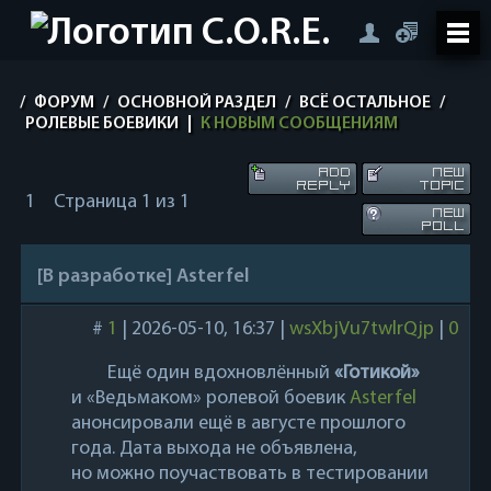
/
ФОРУМ
/
ОСНОВНОЙ РАЗДЕЛ
/
ВСЁ ОСТАЛЬНОЕ
/
РОЛЕВЫЕ БОЕВИКИ
|
К НОВЫМ СООБЩЕНИЯМ
1
Страница
1
из
1
[В разработке] Asterfel
#
1
|
2026-05-10, 16:37
|
wsXbjVu7twlrQjp
|
0
Ещё один вдохновлённый
«Готикой»
и «Ведьмаком» ролевой боевик
Asterfel
анонсировали ещё в августе прошлого
года. Дата выхода не объявлена,
но можно поучаствовать в тестировании