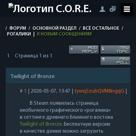
/
ФОРУМ
/
ОСНОВНОЙ РАЗДЕЛ
/
ВСЁ ОСТАЛЬНОЕ
/
РОГАЛИКИ
|
К НОВЫМ СООБЩЕНИЯМ
1
Страница
1
из
1
Twilight of Bronze
#
1
|
2026-05-07, 13:47
|
tywqSzubQVM8ngqG
|
В Steam появилась страница
необычного графического «рогалика»
в сеттинге древнего Ближнего востока
Twilight of Bronze
. Бесплатную версию
в качестве демки можно загрузить