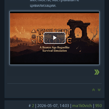
местности, настраивайте
цивилизации.
Play
Video
#
2
|
2026-05-07, 14:03
|
ma1k0vich
|
950