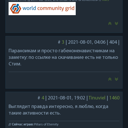
«There is no system but GNU, and Linux is one of its kernels» //
RMS
#
3
|
2021-08-01, 04:06
|
404
|
Параноикам и просто габеноненавистникам на
заметку: по ссылке на скачивание есть не только
Стим.
#
4
|
2021-08-01, 19:02
|
Tinuviel
|
1460
Выглядит правда интересно, я люблю, когда
такие активности есть.
// Сейчас играю:
Pillars of Eternity