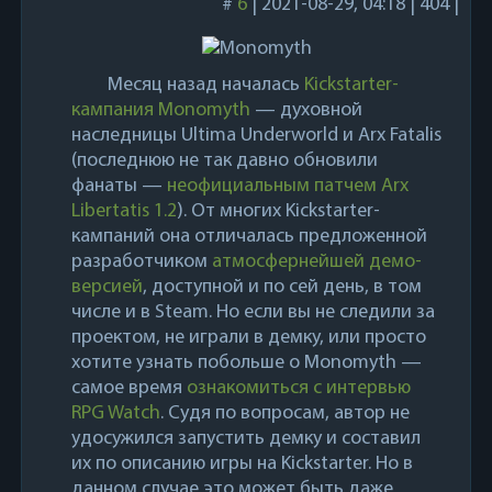
#
6
|
2021-08-29, 04:18
|
404
|
Месяц назад началась
Kickstarter-
кампания Monomyth
— духовной
наследницы Ultima Underworld и Arx Fatalis
(последнюю не так давно обновили
фанаты —
неофициальным патчем Arx
Libertatis 1.2
). От многих Kickstarter-
кампаний она отличалась предложенной
разработчиком
атмосфернейшей демо-
версией
, доступной и по сей день, в том
числе и в Steam. Но если вы не следили за
проектом, не играли в демку, или просто
хотите узнать побольше о Monomyth —
самое время
ознакомиться с интервью
RPG Watch
. Судя по вопросам, автор не
удосужился запустить демку и составил
их по описанию игры на Kickstarter. Но в
данном случае это может быть даже