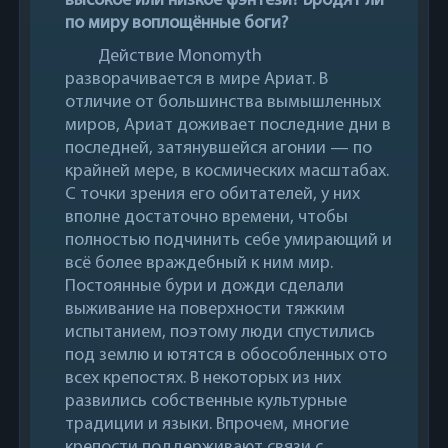
высокое или низкое фэнтези? Бродят ли
по миру воплощённые боги?
Действие Monomyth
разворачивается в мире Ариат. В
отличие от большинства вымышленных
миров, Ариат доживает последние дни в
последней, затянувшейся агонии — по
крайней мере, в космических масштабах.
С точки зрения его обитателей, у них
вполне достаточно времени, чтобы
полностью подчинить себе умирающий и
всё более враждебный к ним мир.
Постоянные бури и дожди сделали
выживание на поверхности тяжким
испытанием, поэтому люди спустились
под землю и ютятся в обособленных ото
всех крепостях. В некоторых из них
развились собственные культурные
традиции и языки. Впрочем, многие
крепости поддерживают связи с