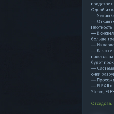
предстоит 
Одной из к
— У игры б
— Открытый
Плотность 
— В сиквел
больше трё
— Из перво
— Как отме
полетов на
будет прок
— Система 
очки разру
— Прохожде
— ELEX II в
Steam, ELE
Отседова.