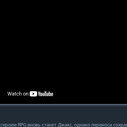
героем RPG вновь станет Джакс, однако переноса сохран