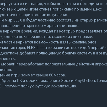
вернуться из изгнания, чтобы попытаться объединить р
лючевых целей игры станет поиск сына по имени Декс.
удет очень вариативное вступление
 мир ELEX II будет частично состоять из старых регион
наполнения открытого мира станет выше.
е вернутся фракции, каждая из которых представляет оп
х, однако пока неизвестно, сколько из них новые.
й части вернётся возможность взять компаньонов.
чают авторы, ELEX II — это развитие всех идей первой ча
 джетпаке добавят полноценную боевую систему в возду
ачивать.
морали переработана: положительные действия игрока
шения.
ние игры займет свыше 60 часов.
ыйдет на ПК и обоих поколениях Xbox и PlayStation. Точн
X II получит полную русскую локализацию.