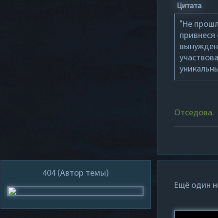
Цитата
"Не прошл
привнеся 
вынужден 
участвова
уникальны
Отседова.
404
(Автор темы)
Ещё один н