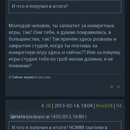
И что я получил в итоге?
Молодой человек, ты заплатит за конкретные
игры, так? Они тебе, я думаю понравились, в
большинстве, так? Так причём здесь развалы и
закрытия студий, когда ты платишь за
конкретную игру здесь и сейчас?? Или за покупку
игры студия тебе по гроб жизни должна, я не
понимаю?
// Сейчас играю:
В консоли
#
28
|
2013-02-14, 18:04
|
Kreol34
|
94
Цитата
(
piedpiper @ 14.02.2013, 16:46)
)
И что я получил в итоге? HOMM скатили в