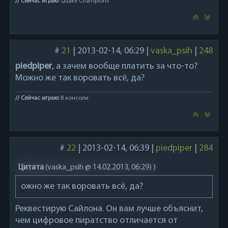
// Сейчас играю:
Quake Champions
#
21
|
2013-02-14, 06:29
|
vaska_psih
|
248
piedpiper
, а зачем вообще платить за что-то?
Можно же так воровать всё, да?
// Сейчас играю:
В консоли
#
22
|
2013-02-14, 06:39
|
piedpiper
|
284
Цитата
(
vaska_psih @ 14.02.2013, 06:29)
)
ожно же так воровать всё, да?
Реквестирую Сайлона. Он вам лучше объяснит,
чем цифровое пиратство отличается от