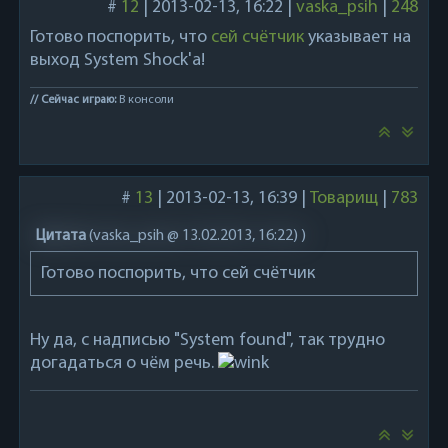
#
12
|
2013-02-13, 16:22
|
vaska_psih
|
248
Готово поспорить, что
сей счётчик
указывает на
выход System Shock'а!
// Сейчас играю:
В консоли
#
13
|
2013-02-13, 16:39
|
Товарищ
|
783
Цитата
(
vaska_psih @ 13.02.2013, 16:22)
)
Готово поспорить, что сей счётчик
Ну да, с надписью "System found", так трудно
догадаться о чём речь.