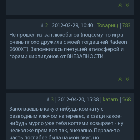
#
2
|
2012-02-29, 10:40
|
Товарищ
|
783
Не прошёл из-за глюкобагов (поцсему-то игра
очень плохо дружила с моей тогдашней Radeon
9600XT). Запомнилась гнетущей атмосферой и
горами кирпидонов от ВНЕЗАПНОСТИ.
#
3
|
2012-04-20, 15:38
|
katarn
|
568
Заползаешь в какую-нибудь комнату с
разводным ключом наперевес, а сзади какое-
нибудь мурло уже тебя когтями ковыряет - ну
нельзя же прям вот так, внезапно. Первая-то
часть послабее была на мой вкус, но