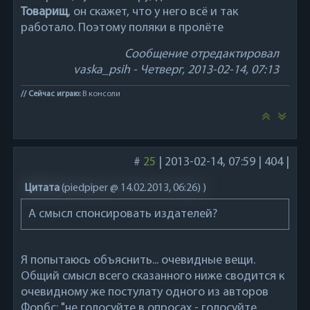
Товарищ
, он скажет, что у него всё и так
работало. Поэтому поляки в пролёте
Сообщение отредактировал
vaska_psih
-
Четверг, 2013-02-14, 07:13
// Сейчас играю:
В консоли
#
25
|
2013-02-14, 07:59
|
404
|
Цитата
(
piedpiper @ 14.02.2013, 06:26)
)
А смысл спонсировать издателей?
Я попытаюсь объяснить... очевидные вещи.
Общий смысл всего сказанного ниже сводится к
очевидному же постулату одного из авторов
Форбс: "не голосуйте в опросах - голосуйте