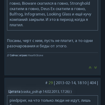
говно, Bioware скатился в говно, Stronghold
скатили в говно, Deus Ex скатили в говно,
Bulfrog, Infogrames, Looking Glass и ещё кучу
компаний закрыли. И это в период когда я
платил.
Посаны, черт с ним, пусть не платит, а то одни
разочарования и беды от этого.
// Сейчас играю:
HearthStone
#
29
|
2013-02-14, 18:10
|
404
|
Цитата
(
vaska_psih @ 14.02.2013, 17:26)
)
piedpiper, на что только люди не идут, лишь