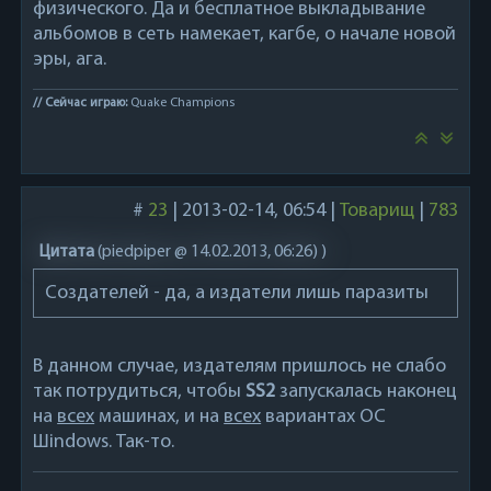
физического. Да и бесплатное выкладывание
альбомов в сеть намекает, кагбе, о начале новой
эры, ага.
// Сейчас играю:
Quake Champions
#
23
|
2013-02-14, 06:54
|
Товарищ
|
783
Цитата
(
piedpiper @ 14.02.2013, 06:26)
)
Создателей - да, а издатели лишь паразиты
В данном случае, издателям пришлось не слабо
так потрудиться, чтобы
SS2
запускалась наконец
на
всех
машинах, и на
всех
вариантах ОС
Шindows. Так-то.