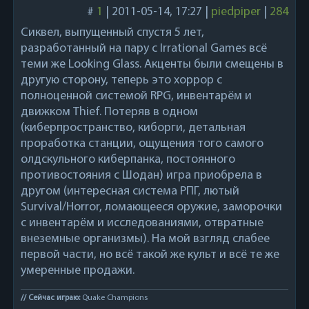
#
1
|
2011-05-14, 17:27
|
piedpiper
|
284
Сиквел, выпущенный спустя 5 лет,
разработанный на пару с Irrational Games всё
теми же Looking Glass. Акценты были смещены в
другую сторону, теперь это хоррор с
полноценной системой RPG, инвентарём и
движком Thief. Потеряв в одном
(киберпространство, киборги, детальная
проработка станции, ощущения того самого
олдскульного киберпанка, постоянного
противостояния с Шодан) игра приобрела в
другом (интересная система РПГ, лютый
Survival/Horror, ломающееся оружие, заморочки
с инвентарём и исследованиями, отвратные
внеземные организмы). На мой взгляд слабее
первой части, но всё такой же культ и всё те же
умеренные продажи.
// Сейчас играю:
Quake Champions