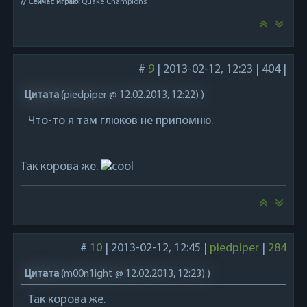
// Сейчас играю:
Quake Champions
#
9
|
2013-02-12, 12:23
|
404
|
Цитата
(
piedpiper @ 12.02.2013, 12:22)
)
Что-то я там глюков не припомню.
Так корова же.
#
10
|
2013-02-12, 12:45
|
piedpiper
|
284
Цитата
(
m00n1ight @ 12.02.2013, 12:23)
)
Так корова же.