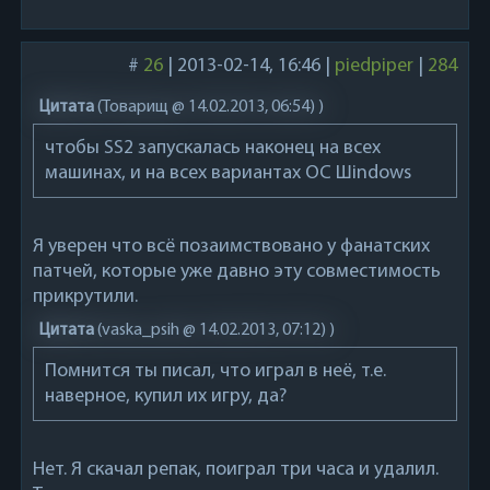
#
26
|
2013-02-14, 16:46
|
piedpiper
|
284
Цитата
(
Товарищ @ 14.02.2013, 06:54)
)
чтобы SS2 запускалась наконец на всех
машинах, и на всех вариантах ОС Шindows
Я уверен что всё позаимствовано у фанатских
патчей, которые уже давно эту совместимость
прикрутили.
Цитата
(
vaska_psih @ 14.02.2013, 07:12)
)
Помнится ты писал, что играл в неё, т.е.
наверное, купил их игру, да?
Нет. Я скачал репак, поиграл три часа и удалил.