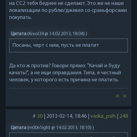
на СС2 тебя беднее не сделают. Это же не наши
локализации по рублю/джевел со сраньфорсами
покупать.
Цитата
(
Kreol34 @ 14.02.2013, 18:04)
)
Посаны, черт с ним, пусть не платит
Да кто ж против? Говори прямо: "Качай и буду
качать!", а не ищи оправдания. Типа, я честный
человек, у которого есть причина не платить.
#
30
|
2013-02-14, 18:46
|
vaska_psih
|
248
Цитата
(
m00n1ight @ 14.02.2013, 18:10)
)