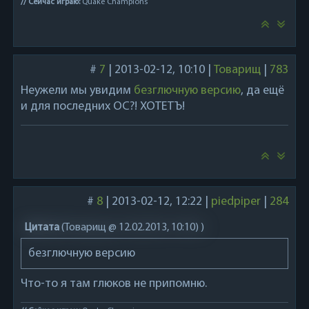
// Сейчас играю:
Quake Champions
#
7
|
2013-02-12, 10:10
|
Товарищ
|
783
Неужели мы увидим
безглючную версию
, да ещё
и для последних ОС?! ХОТЕТЪ!
#
8
|
2013-02-12, 12:22
|
piedpiper
|
284
Цитата
(
Товарищ @ 12.02.2013, 10:10)
)
безглючную версию
Что-то я там глюков не припомню.