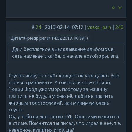
#
24
|
2013-02-14, 07:12
|
vaska_psih
|
248
Цитата
(
piedpiper @ 14.02.2013, 06:39)
)
Да и бесплатное выкладывание альбомов в
сеть намекает, кагбе, о начале новой эры, ага.
Группы живут за счёт концертов уже давно. Это
нельзя сравнивать. А говорить что-то типо,
"Генри Форд уже умер, поэтому за машину
платить не буду, а угоню её, дабы не платить
жирным толстосумам!", как минимум очень
глупо.
Ок, у тебя на аве тип из EYE. Они сами издаются
в стиме. Помнится ты писал, что играл в неё, т.е.
наверное, купил их игру, да?