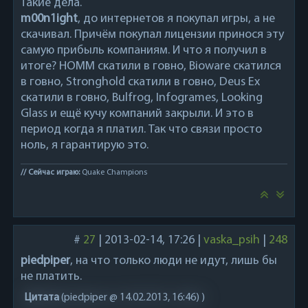
Такие дела.
m00n1ight
, до интернетов я покупал игры, а не
скачивал. Причём покупал лицензии принося эту
самую прибыль компаниям. И что я получил в
итоге? HOMM скатили в говно, Bioware скатился
в говно, Stronghold скатили в говно, Deus Ex
скатили в говно, Bulfrog, Infogrames, Looking
Glass и ещё кучу компаний закрыли. И это в
период когда я платил. Так что связи просто
ноль, я гарантирую это.
// Сейчас играю:
Quake Champions
#
27
|
2013-02-14, 17:26
|
vaska_psih
|
248
piedpiper
, на что только люди не идут, лишь бы
не платить.
Цитата
(
piedpiper @ 14.02.2013, 16:46)
)