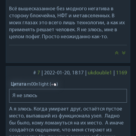
Всё вышесказанное без модного негатива в
сторону блокчейна, НФТ и метавселенных. В
моих глазах это всего лишь технологии, а как их
применять решает человек. Я не злюсь, мне в
целом пофиг. Просто неожиданно как-то.
#
7
|
2022-01-20, 18:17
|
ukdouble1
|
1169
Цитата
m00n1ight
(
)
Я не злюсь
А я злюсь. Когда умирает друг, остаётся пустое
место, выпавший из функционала узел. Ладно
бы было, кому ломануться на их место. А иначе
создаётся ощущение, что меня стирают из