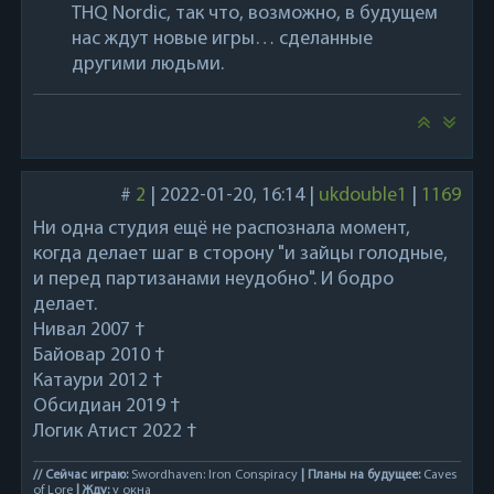
THQ Nordic, так что, возможно, в будущем
нас ждут новые игры… сделанные
другими людьми.
#
2
|
2022-01-20, 16:14
|
ukdouble1
|
1169
Ни одна студия ещё не распознала момент,
когда делает шаг в сторону "и зайцы голодные,
и перед партизанами неудобно". И бодро
делает.
Нивал 2007 †
Байовар 2010 †
Катаури 2012 †
Обсидиан 2019 †
Логик Атист 2022 †
// Сейчас играю:
Swordhaven: Iron Conspiracy
| Планы на будущее:
Caves
of Lore
| Жду:
у окна