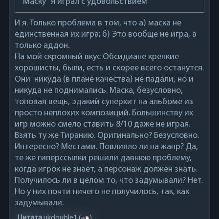
"Маску" я играл с удовольствием
И я. Только проблема в том, что а) маска не
единственная их игра; б) Это вообще не игра, а
только аддон.
На мой скромный вкус Обсидиане крепкие
хорошисты, были, есть и скорее всего останутся.
Они никуда (в плане качества) не падали, но и
никуда не поднимались. Маска, безусловно,
топовая вещь, эдакий суперхит на альбоме из
просто неплохих композиций. Большинству их
игр можно смело ставить 8/10 даже не играя.
Взять ту же Тиранию. Оригинально? Безусловно.
Интересно? Местами. Повлияло ли на жанр? Да,
те же гиперссылки решили давнюю проблему,
когда игрок не знает, а персонаж должен знать.
Получилось ли в целом то, что задумывали? Нет.
Но у них почти ничего не получилось, так, как
задумывали.
Цитата
ukdouble1
(
)