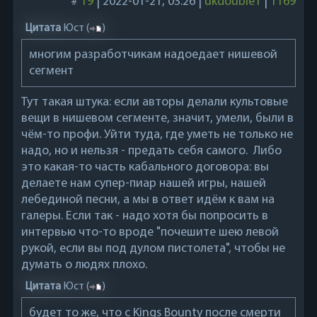
#
19
|
2022-01-21, 03:26
|
ukdouble1
|
1169
Цитата
Юст
(
)
многим разработчикам надоедает нишевой
сегмент
Тут такая штука: если авторы делали культовые
вещи в нишевом сегменте, значит, умели, были в
чём-то профи. Уйти туда, где уметь не только не
надо, но и нельзя - предать себя самого. Либо
это какая-то часть кабального договора: вы
делаете нам супер-пиар нашей игры, нашей
лебединой песни, а мы в ответ идём к вам на
галеры. Если так - надо хотя бы попросить в
интервью что-то вроде "почешите шею левой
рукой, если вы под дулом пистолета", чтобы не
думать о людях плохо.
Цитата
Юст
(
)
будет то же, что с Kings Bounty после смерти