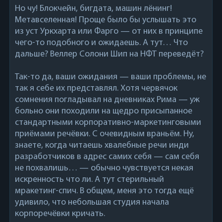
Но чу! Блокчейн, бигдата, машин лёнинг!
Метавселенная! Проще было бы услышать это
из уст Уркхарта или Фарго — от них в принципе
чего-то подобного и ожидаешь. А тут… Что
дальше? Веллер Солони Шип на НФТ переведёт?
Так-то да, ваши ожидания — ваши проблемы, не
так я себе их представлял. Хотя червячок
сомнения погладывал на дневниках Рима — уж
больно они походили на щедро присыпанное
стандартными корпоративно-маркетинговыми
приёмами речёвки. С очевидным враньём. Ну,
знаете, когда читаешь хвалебные речи инди
разработчиков в адрес самих себя — сам себя
не похвалишь… — обычно чувствуется некая
искренность что ли. А тут стерильный
мракетинг-спич. В общем, меня это тогда ещё
удивило, что небольшая студия начала
корпоречёвки кричать.