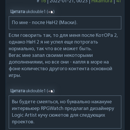
#
16
|
2022-01-21, 00:23
|
Hikamura
|
41
Цитата
ukdouble1
(
)
По мне - после НвН2 (Маски).
Если говорить так, то для меня после КотОРа 2,
однако НвН 2 я не успел еще потрогать
нормально, так что все может быть.
Вегас мне запал своими некоторыми
дополнениями, но все они - капля в море на
фоне количество другого контента основной
игры.
Цитата
ukdouble1
(
)
Вы будете смеяться, но буквально накануне
интервьюер RPGWatch предлагал дизайнеру
Logic Artist кучу сюжетов для следующих
проектов.