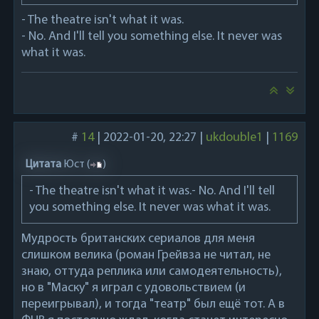
- The theatre isn't what it was.
- No. And I'll tell you something else. It never was
what it was.
#
14
|
2022-01-20, 22:27
|
ukdouble1
|
1169
Цитата
Юст
(
)
- The theatre isn't what it was.- No. And I'll tell
you something else. It never was what it was.
Мудрость британских сериалов для меня
слишком велика (роман Грейвза не читал, не
знаю, оттуда реплика или самодеятельность),
но в "Маску" я играл с удовольствием (и
переигрывал), и тогда "театр" был ещё тот. А в