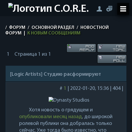
/
ФОРУМ
/
ОСНОВНОЙ РАЗДЕЛ
/
НОВОСТНОЙ
ФОРУМ
|
К НОВЫМ СООБЩЕНИЯМ
1
Страница
1
из
1
[Logic Artists] Студию расформируют
#
1
|
2022-01-20, 15:36
|
404
|
Хотя новость о грядущем и
опубликовали месяц назад
, до широкой
ролевой публики она добралась только
сейчас. Уже тогда было известно, что