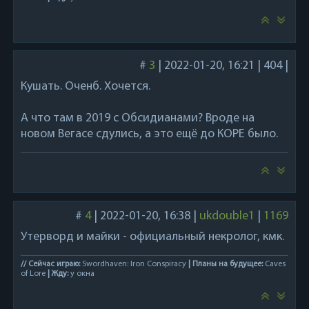
#
3
|
2022-01-20, 16:21
|
404
|
Кушать. Оченб. Хочется.
А что там в 2019 с Обсидианами? Вроде на
новом Вегасе сдулись, а это ещё до КОРЕ было.
#
4
|
2022-01-20, 16:38
|
ukdouble1
|
1169
Утерворд и майки - официальный некролог, кмк.
// Сейчас играю:
Swordhaven: Iron Conspiracy
| Планы на будущее:
Caves
of Lore
| Жду:
у окна