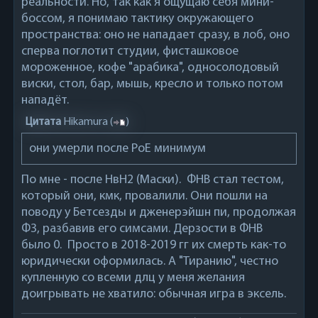
реальности. Но, так как я ощущаю себя мини-
боссом, я понимаю тактику окружающего
пространства: оно не нападает сразу, в лоб, оно
сперва поглотит студии, фисташковое
мороженное, кофе "арабика", односолодовый
виски, стол, бар, мышь, кресло и только потом
нападёт.
Цитата
Hikamura
(
)
они умерли после PoE минимум
По мне - после НвН2 (Маски). ФНВ стал тестом,
который они, кмк, провалили. Они пошли на
поводу у Бетсезды и дженерэйшн пи, продолжая
Ф3, разбавив его симсами. Дерзости в ФНВ
было 0. Просто в 2018-2019 гг их смерть как-то
юридически оформилась. А "Тиранию", честно
купленную со всеми длц у меня желания
доигрывать не хватило: обычная игра в эксель.