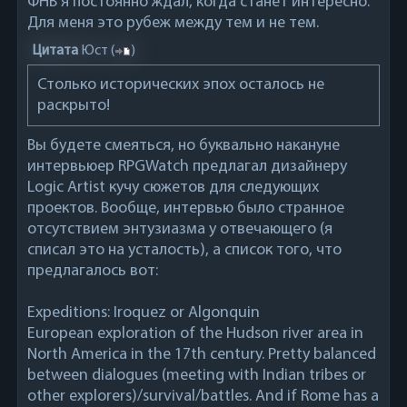
ФНВ я постоянно ждал, когда станет интересно.
Для меня это рубеж между тем и не тем.
Цитата
Юст
(
)
Столько исторических эпох осталось не
раскрыто!
Вы будете смеяться, но буквально накануне
интервьюер RPGWatch предлагал дизайнеру
Logic Artist кучу сюжетов для следующих
проектов. Вообще, интервью было странное
отсутствием энтузиазма у отвечающего (я
списал это на усталость), а список того, что
предлагалось вот:
Expeditions: Iroquez or Algonquin
European exploration of the Hudson river area in
North America in the 17th century. Pretty balanced
between dialogues (meeting with Indian tribes or
other explorers)/survival/battles. And if Rome has a