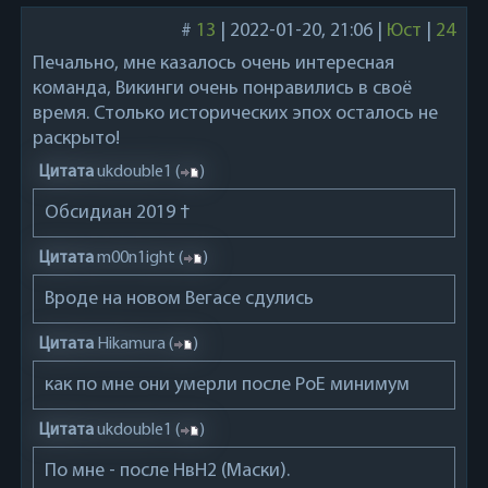
#
13
|
2022-01-20, 21:06
|
Юст
|
24
Печально, мне казалось очень интересная
команда, Викинги очень понравились в своё
время. Столько исторических эпох осталось не
раскрыто!
Цитата
ukdouble1
(
)
Обсидиан 2019 †
Цитата
m00n1ight
(
)
Вроде на новом Вегасе сдулись
Цитата
Hikamura
(
)
как по мне они умерли после PoE минимум
Цитата
ukdouble1
(
)
По мне - после НвН2 (Маски).