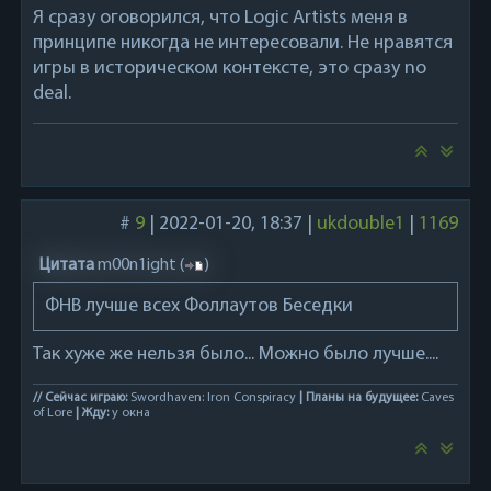
Я сразу оговорился, что Logic Artists меня в
принципе никогда не интересовали. Не нравятся
игры в историческом контексте, это сразу no
deal.
#
9
|
2022-01-20, 18:37
|
ukdouble1
|
1169
Цитата
m00n1ight
(
)
ФНВ лучше всех Фоллаутов Беседки
Так хуже же нельзя было... Можно было лучше....
// Сейчас играю:
Swordhaven: Iron Conspiracy
| Планы на будущее:
Caves
of Lore
| Жду:
у окна