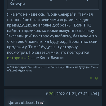
Катаури.
Я на это не надеюсь. "Воин Севера" и "Тёмная
сторона" не были великими играми, как две
предыдущих, но вполне добротны. Если THQ
найдет таджиков, которые выпустят ещё пару
"экспедиций" по старому шаблону, без какой-то
оголтелой новизны - я буду рад. Вероятно, если
продажи у "Рима" будут, в ту сторону
посмотрят. Но сдаётся мне, что повторится
история Ja2
, а не Кингс Баунти.
// Сейчас играю:
Swordhaven: Iron Conspiracy
| Планы на будущее:
Caves
of Lore
| Жду:
у окна
#
20
|
2022-01-21, 03:42
|
404
|
Цитата
ukdouble1
(
)