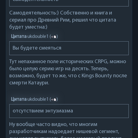
Самодеятельность:) Собственно и книга и
сериал про Древний Рим, решил что цитата
будет уместна:)
Цитата
ukdouble1
(
)
Вы будете смеяться
Тут непаханное поле исторических CRPG, можно
было целую серию игр на десять. Теперь,
возможно, будет то же, что с Kings Bounty после
смерти Катаури.
Цитата
ukdouble1
(
)
отсутствием энтузиазма
Ну вообще часто видно, что многим
разработчикам надоедает нишевой сегмент,