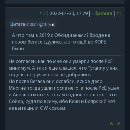
#
5
|
2022-01-20, 17:29
|
Hikamura
|
41
Цитата
m00n1ight
(
)
А что там в 2019 с Обсидианами? Вроде на
новом Вегасе сдулись, а это ещё до КОРЕ
было.
Не согласен, как по мне они умерли после PoE
минимум. А так я еще слышал, что Tyranny у них
годная, но ручки пока не добрались.
Но после Вегаса они ослабли, ясное дело.
Многие тогда ушли после него, а после PoE ушел
и Авеллон и все, что там годное осталось - это
Сойер, судя по всему, ибо Кейн и Боярский чет
не вытащили OW совсем.