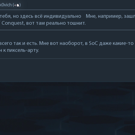
0vich
(
)
ебя, но здесь всё индивидуально Мне, например, зашло
f Conquest, вот там реально тошнит.
 всего так и есть. Мне вот наоборот, в SoC даже какие-т
 к пиксель-арту.