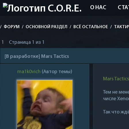
О НАС
СТА
/
ФОРУМ
/
ОСНОВНОЙ РАЗДЕЛ
/
ВСЁ ОСТАЛЬНОЕ
/
ТАКТИ
1
Страница
1
из
1
[В разработке] Mars Tactics
ma1k0vich
(Автор темы)
Mars Tactics
Тем не мен
числе Xeno
Так что жд