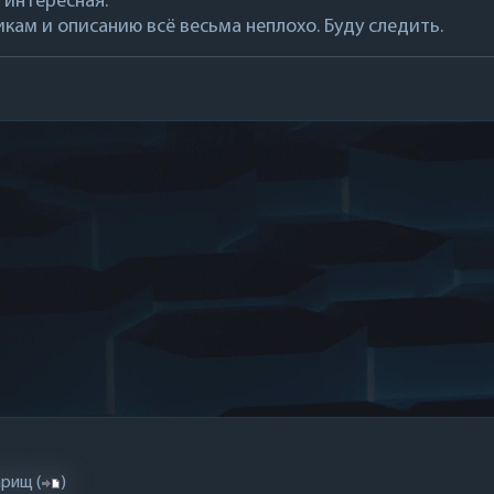
 интересная.
икам и описанию всё весьма неплохо. Буду следить.
арищ
(
)