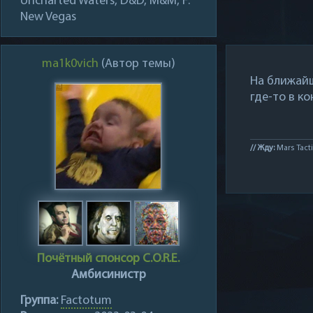
Uncharted Waters, D&D, M&M, F:
New Vegas
ma1k0vich
(Автор темы)
На ближайш
где-то в ко
// Жду:
Mars Tacti
Почётный спонсор C.O.R.E.
Амбисинистр
Группа:
Factotum