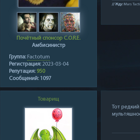
// Жду:
Mars Tacti
Почётный спонсор C.O.R.E.
Амбисинистр
Группа:
Factotum
Регистрация:
2023-03-04
Репутация:
950
Сообщений:
1097
Товарищ
Тот редкий
мультяшнос