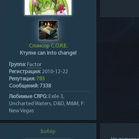
Спонсор C.O.R.E.
Ктулхе can into сhange!
Группа:
Factor
Регистрация:
2010-12-22
Репутация:
783
Сообщений:
7338
Любимые CRPG:
Exile 3,
Uncharted Waters, D&D, M&M, F:
New Vegas
Бобёр