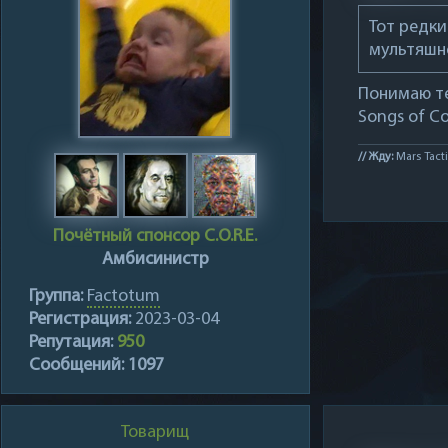
Тот редки
мультяшно
Понимаю те
Songs of C
// Жду:
Mars Tacti
Почётный спонсор C.O.R.E.
Амбисинистр
Группа:
Factotum
Регистрация:
2023-03-04
Репутация:
950
Сообщений:
1097
Товарищ