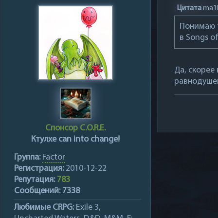
Цитата
ma1k
Понимаю т
в Songs o
Да, скорее
равнодушен
Спонсор C.O.R.E.
Ктулхе can into сhange!
Группа:
Factor
Регистрация:
2010-12-22
Репутация:
783
Сообщений:
7338
Любимые CRPG:
Exile 3,