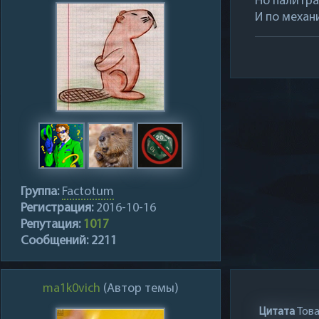
Но палитра
И по механ
Группа:
Factotum
Регистрация:
2016-10-16
Репутация:
1017
Сообщений:
2211
ma1k0vich
(Автор темы)
Цитата
Тов