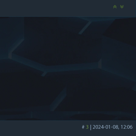
#
3
|
2024-01-08, 12:06