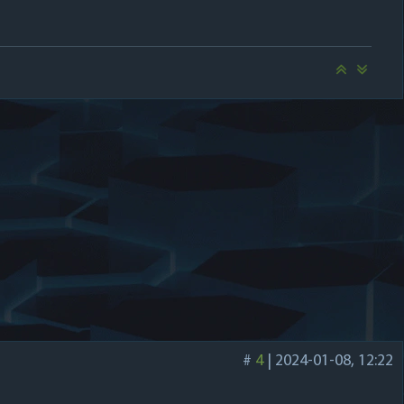
#
4
|
2024-01-08, 12:22