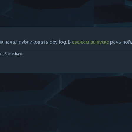
к начал публиковать dev log. В
свежем выпуске
речь пойд
cs, Stoneshard