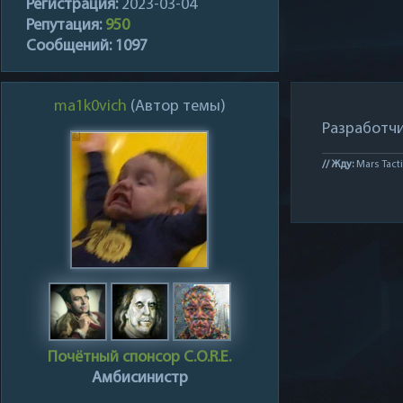
Регистрация:
2023-03-04
Репутация:
950
Сообщений:
1097
ma1k0vich
(Автор темы)
Разработчи
// Жду:
Mars Tacti
Почётный спонсор C.O.R.E.
Амбисинистр