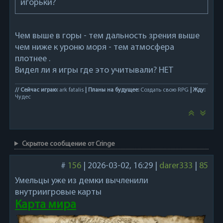
игорьки?
Чем выше в горы - тем дальность зрения выше
чем ниже к уроню моря - тем атмосфера
плотнее .
Видел ли я игры где это учитывали? НЕТ
// Сейчас играю:
ark fatalis
| Планы на будущее:
Создать свою RPG
| Жду:
Чудес
Скрытое сообщение от Cringe
#
156
|
2026-03-02, 16:29
|
darer333
|
85
Умельцы уже из демки вычленили
внутриигровые карты
Карта мира