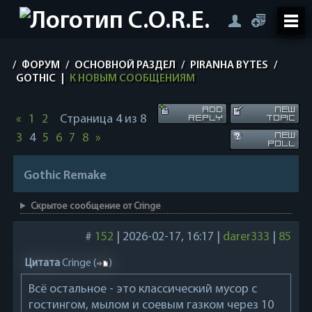
/
ФОРУМ
/
ОСНОВНОЙ РАЗДЕЛ
/
PIRANHA BYTES
/
GOTHIC
|
К НОВЫМ СООБЩЕНИЯМ
«
1
2
Страница
4
из
8
3
4
5
6
7
8
»
Gothic Remake
Скрытое сообщение от Cringe
#
152
|
2026-02-17, 16:17
|
darer333
|
85
Цитата
Cringe
(
)
Всё остальное - это классический мусор с
гостингом, мылом и соевым газком через 10