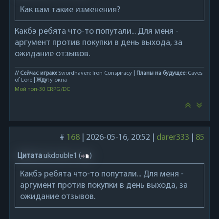
Как вам такие изменения?
Какбэ ребята что-то попутали... Для меня -
аргумент против покупки в день выхода, за
ожидание отзывов.
// Сейчас играю:
Swordhaven: Iron Conspiracy
| Планы на будущее:
Caves
of Lore
| Жду:
у окна
Мой топ-30 CRPG/DC
#
168
|
2026-05-16, 20:52
|
darer333
|
85
Цитата
ukdouble1
(
)
Какбэ ребята что-то попутали... Для меня -
аргумент против покупки в день выхода, за
ожидание отзывов.