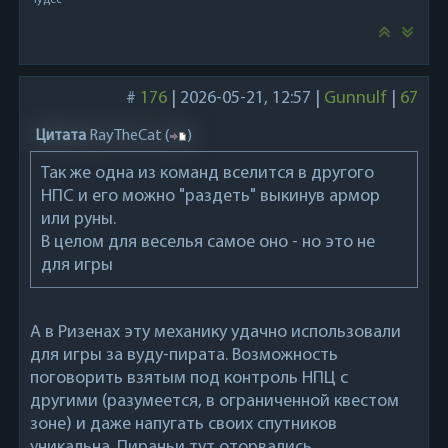
Чудес
#
176
|
2026-05-21, 12:57
|
Gunnulf
|
67
Цитата
RayTheCat
(
)
Так же одна из команд вселится в другого
НПС и его можно "раздеть" выкинув армор
или руны.
В целом для веселья самое оно - но это не
для игры
А в Ризенах эту механику удачно использовали
для игры за вуду-пирата. Возможность
поговорить взятым под контроль НПЦ с
другими (разумеется, в ограниченной квестом
зоне) и даже напугать своих спутников
уникальна. Пираньи тут оторвались.