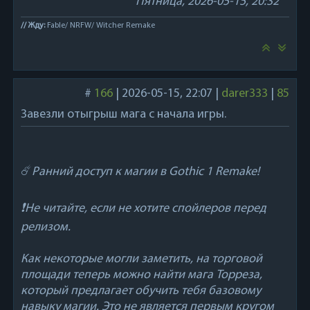
Пятница, 2026-05-15, 20:32
// Жду:
Fable/ NRFW/ Witcher Remake
#
166
|
2026-05-15, 22:07
|
darer333
|
85
Завезли отыгрыш мага с начала игры.
☄️
Ранний доступ к магии в Gothic 1 Remake!
❗️Не читайте, если не хотите спойлеров перед
релизом.
Как некоторые могли заметить, на торговой
площади теперь можно найти мага Торреза,
который предлагает обучить тебя базовому
навыку магии. Это не является первым кругом