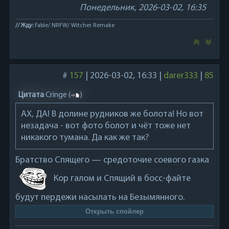
Понедельник, 2026-03-02, 16:35
// Жду:
Fable/ NRFW/ Witcher Remake
#
157
|
2026-03-02, 16:33
|
darer333
|
85
Цитата
Cringe
(
)
АХ, ДА! В долине рудников же болота! Но вот
незадача - вот фото болот и чёт тоже нет
никакого тумана. Да как же так?
Братство Спящего — средоточие соевого газка
Кор галом и Спящий в босс-файте
будут пердежи насылать на Безымянного.