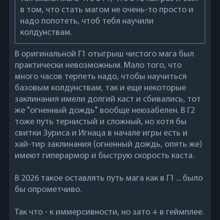
в том, что стать магом не очень-то просто и
надо попотеть, чтоб тебя научили
колдунствам.
В оригинальной Г1 отыгрыш чистого мага был
практически невозможным. Мало того, что
много часов терпеть надо, чтобы научиться
базовым колдунствам, так и еще некоторые
заклинания имели долгий каст и сбивались, тот
же "огненный дождь" вообще неюзабелен. В Г2
тоже путь тернистый и сложный, но хотя бы
свитки Зуриса и Игнаца в начале игры есть и
хай-тир заклинания (огненный дождь, опять же)
имеют гиперармор и быструю скорость каста.
В 2026 такое оставлять путь мага как в Г1 ... было
бы опрометчиво.
Так что - к иммерсивности, но зато + в геймплее.