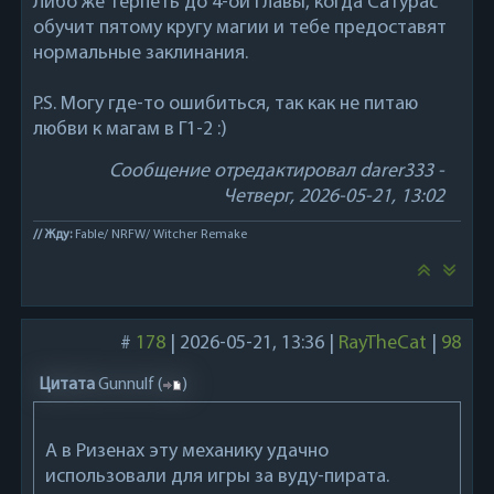
Либо же терпеть до 4-ой главы, когда Сатурас
обучит пятому кругу магии и тебе предоставят
нормальные заклинания.
P.S. Могу где-то ошибиться, так как не питаю
любви к магам в Г1-2 :)
Сообщение отредактировал
darer333
-
Четверг, 2026-05-21, 13:02
// Жду:
Fable/ NRFW/ Witcher Remake
#
178
|
2026-05-21, 13:36
|
RayTheCat
|
98
Цитата
Gunnulf
(
)
А в Ризенах эту механику удачно
использовали для игры за вуду-пирата.