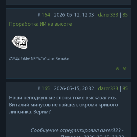
#
164
|
2026-05-12, 12:03
|
darer333
|
85
Проработка ИИ на высоте
// Жду:
Fable/ NRFW/ Witcher Remake
#
165
|
2026-05-15, 20:32
|
darer333
|
85
Наши неподкупные слоны тоже высказались.
Виталий минусов не найшёл, окромя кривого
липсинка. Верим?
Сообщение отредактировал
darer333
-