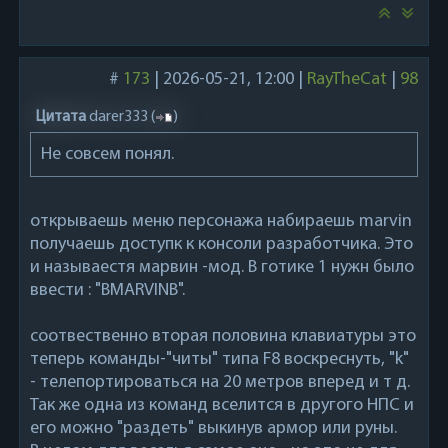
#
173
|
2026-05-21, 12:00
|
RayTheCat
|
98
Цитата
darer333
(
)
Не совсем понял.
открываешь меню персонажа набираешь marvin
получаешь доступк к консоли разработчика. Это
и называестя марвин -мод. В готике 1 нужн было
ввести : "BMARVINB".
соотвественно вторая половина клавиатуры это
теперь команды-"читы" типа F8 воскреснуть, "k"
- телепортироваться на 20 метров вперед и т д.
Так же одна из команд вселится в другого НПС и
его можно "раздеть" выкинув армор или руны.