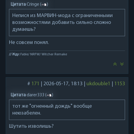
Цитата
Cringe
(
)
Непися из МАРВИН-мода с ограниченными
возможностями добавить сильно сложно
думаешь?
Не совсем понял.
// Жду:
Fable/ NRFW/ Witcher Remake
#
171
|
2026-05-17, 18:13
|
ukdouble1
|
1153
Цитата
darer333
(
)
тот же "огненный дождь" вообще
неюзабелен.
Шутить изволишь?