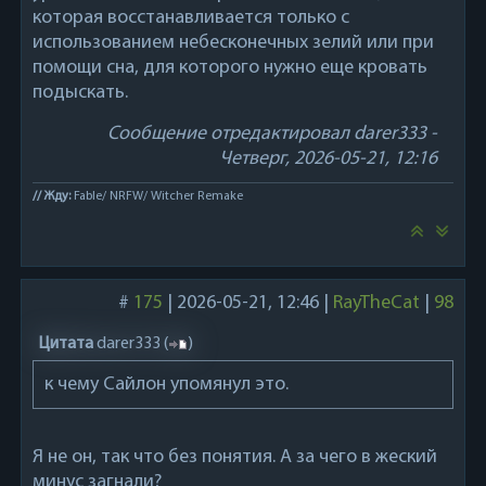
которая восстанавливается только с
использованием небесконечных зелий или при
помощи сна, для которого нужно еще кровать
подыскать.
Сообщение отредактировал
darer333
-
Четверг, 2026-05-21, 12:16
// Жду:
Fable/ NRFW/ Witcher Remake
#
175
|
2026-05-21, 12:46
|
RayTheCat
|
98
Цитата
darer333
(
)
к чему Сайлон упомянул это.
Я не он, так что без понятия. А за чего в жеский
минус загнали?