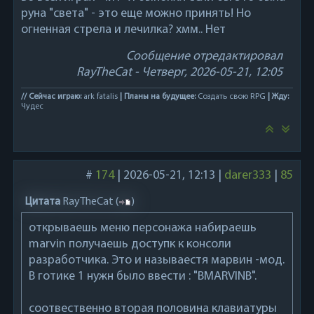
руна "света" - это еще можно принять! Но
огненная стрела и лечилка? хмм.. Нет
Сообщение отредактировал
RayTheCat
-
Четверг, 2026-05-21, 12:05
// Сейчас играю:
ark fatalis
| Планы на будущее:
Создать свою RPG
| Жду:
Чудес
#
174
|
2026-05-21, 12:13
|
darer333
|
85
Цитата
RayTheCat
(
)
открываешь меню персонажа набираешь
marvin получаешь доступк к консоли
разработчика. Это и называестя марвин -мод.
В готике 1 нужн было ввести : "BMARVINB".
соотвественно вторая половина клавиатуры