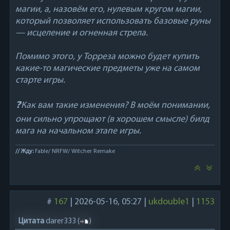
магии, а, назовём его, нулевым кругом магии,
который позволяет использовать базовые руны
— исцеление и огненная стрела.
Помимо этого, у Торреза можно будет купить
какие-то магические предметы уже на самом
старте игры.
❓Как вам такие изменения? В моём понимании,
они сильно упрощают (в хорошем смысле) билд
мага на начальном этапе игры.
// Жду:
Fable/ NRFW/ Witcher Remake
#
167
|
2026-05-16, 05:27
|
ukdouble1
|
1153
Цитата
darer333
(
)