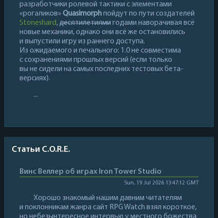
разработчики ролевой тактики с элементами
«рогаликов»
Quasimorph
пойдут по пути создателей
Stoneshard
,
десятилетиями
годами наворачивая всё
новые механики, однако они всё же остановились
и выпустили игру из раннего доступа.
Из ожидаемого и печального: 1.0 не совместима
с сохранениями прошлых версий (если только
вы не сидели на самых последних тестовых бета-
версиях).
...
Статьи C.O.R.E.
Винс Веллер об играх Iron Tower Studio
Sun, 19 Jul 2026 13:47:12 GMT
Хорошо знакомый нашим давним читателям
и поклонникам жанра сайт RPG Watch взял короткое,
но небезынтересное интервью у местного божества