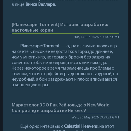
в лице
Винса Веллера
.
[Planescape: Torment] История разработки:
настольные корни
Sun, 14 Jun 2026 21:00:02 GMT
Planescape: Torment
— одна из самых плохих игр
на свете. Список её недостатков гораздо длиннее,
чем у многих игр, которые я бросил без зазрения
совести, чтобы не возвращаться к ним никогда.
Через некоторое время ты замечаешь проблемы с
темпом, что интерфейс игры довольно вычурный, но
неудобный, а бои раздражают и плохо вписываются
в концепцию игры.
Маркетолог 3DO Рик Рейнольдс о New World
Computing и разработке Heroes V
Wed, 20 May 2026 09:59:53 GMT
Ещё одно интервью с
Celestial Heavens
, на этот