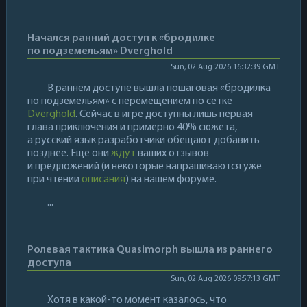
Начался ранний доступ к «бродилке
по подземельям» Dverghold
Sun, 02 Aug 2026 16:32:39 GMT
В раннем доступе вышла пошаговая «бродилка
по подземельям» с перемещением по сетке
Dverghold
. Сейчас в игре доступны лишь первая
глава приключения и примерно 40% сюжета,
а русский язык разработчики обещают добавить
позднее. Ещё они
ждут
ваших отзывов
и предложений (и некоторые напрашиваются уже
при чтении
описания
) на нашем форуме.
...
Ролевая тактика Quasimorph вышла из раннего
доступа
Sun, 02 Aug 2026 09:57:13 GMT
Хотя в какой-то момент казалось, что