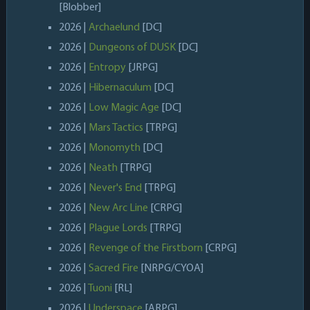
[Blobber]
2026 |
Archaelund
[DC]
2026 |
Dungeons of DUSK
[DC]
2026 |
Entropy
[JRPG]
2026 |
Hibernaculum
[DC]
2026 |
Low Magic Age
[DC]
2026 |
Mars Tactics
[TRPG]
2026 |
Monomyth
[DC]
2026 |
Neath
[TRPG]
2026 |
Never's End
[TRPG]
2026 |
New Arc Line
[CRPG]
2026 |
Plague Lords
[TRPG]
2026 |
Revenge of the Firstborn
[CRPG]
2026 |
Sacred Fire
[NRPG/CYOA]
2026 |
Tuoni
[RL]
2026 |
Underspace
[ARPG]