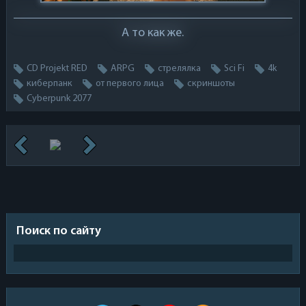
А то как же.
CD Projekt RED
ARPG
стрелялка
Sci Fi
4k
киберпанк
от первого лица
скриншоты
Cyberpunk 2077
Поиск по сайту