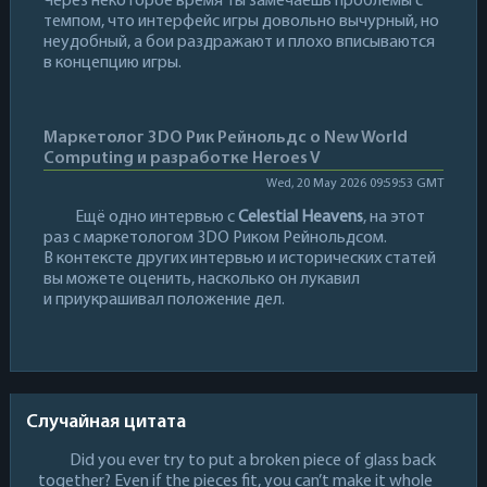
Через некоторое время ты замечаешь проблемы с
темпом, что интерфейс игры довольно вычурный, но
неудобный, а бои раздражают и плохо вписываются
в концепцию игры.
Маркетолог 3DO Рик Рейнольдс о New World
Computing и разработке Heroes V
Wed, 20 May 2026 09:59:53 GMT
Ещё одно интервью с
Celestial Heavens
, на этот
раз с маркетологом 3DO Риком Рейнольдсом.
В контексте других интервью и исторических статей
вы можете оценить, насколько он лукавил
и приукрашивал положение дел.
Случайная цитата
Did you ever try to put a broken piece of glass back
together? Even if the pieces fit, you can’t make it whole