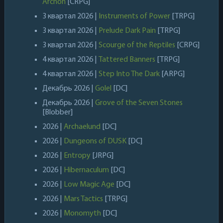
Archon
[CRPG]
3 квартал 2026 |
Instruments of Power
[TRPG]
3 квартал 2026 |
Prelude Dark Pain
[TRPG]
3 квартал 2026 |
Scourge of the Reptiles
[CRPG]
4 квартал 2026 |
Tattered Banners
[TRPG]
4 квартал 2026 |
Step Into The Dark
[ARPG]
Декабрь 2026 |
Golel
[DC]
Декабрь 2026 |
Grove of the Seven Stones
[Blobber]
2026 |
Archaelund
[DC]
2026 |
Dungeons of DUSK
[DC]
2026 |
Entropy
[JRPG]
2026 |
Hibernaculum
[DC]
2026 |
Low Magic Age
[DC]
2026 |
Mars Tactics
[TRPG]
2026 |
Monomyth
[DC]