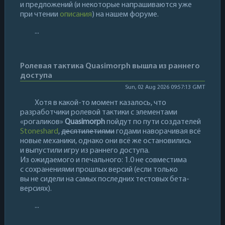
и предложений (и некоторые напрашиваются уже
при чтении
описания
) на нашем форуме.
...
Ролевая тактика Quasimorph вышла из раннего
доступа
Sun, 02 Aug 2026 09:57:13 GMT
Хотя в какой-то момент казалось, что
разработчики ролевой тактики с элементами
«рогаликов»
Quasimorph
пойдут по пути создателей
Stoneshard
,
десятилетиями
годами наворачивая всё
новые механики, однако они всё же остановились
и выпустили игру из раннего доступа.
Из ожидаемого и печального: 1.0 не совместима
с сохранениями прошлых версий (если только
вы не сидели на самых последних тестовых бета-
версиях).
...