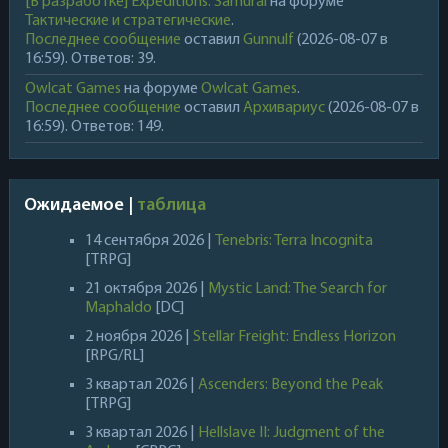
[В разработке] Expeditions: Samurai
на форуме
Тактические и стратегические
.
Последнее сообщение
оставил
Gunnulf
(2026-08-07 в
16:59). Ответов: 39.
Owlcat Games
на форуме
Owlcat Games
.
Последнее сообщение
оставил
Архивариус
(2026-08-07 в
16:59). Ответов: 149.
Ожидаемое |
таблица
14 сентября 2026 |
Tenebris: Terra Incognita
[TRPG]
21 октября 2026 |
Mystic Land: The Search for
Maphaldo
[DC]
2 ноября 2026 |
Stellar Freight: Endless Horizon
[RPG/RL]
3 квартал 2026 |
Ascenders: Beyond the Peak
[TRPG]
3 квартал 2026 |
Hellslave II: Judgment of the