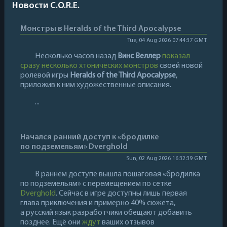
Новости C.O.R.E.
Монстры в Heralds of the Third Apocalypse
Tue, 04 Aug 2026 07:44:37 GMT
Несколько часов назад
Винс Веллер
показал
сразу несколько хтонических монстров
своей новой
ролевой игры
Heralds of the Third Apocalypse
,
приложив к ним художественные описания.
...
Начался ранний доступ к «бродилке
по подземельям» Dverghold
Sun, 02 Aug 2026 16:32:39 GMT
В раннем доступе вышла пошаговая «бродилка
по подземельям» с перемещением по сетке
Dverghold
. Сейчас в игре доступны лишь первая
глава приключения и примерно 40% сюжета,
а русский язык разработчики обещают добавить
позднее. Ещё они
ждут
ваших отзывов