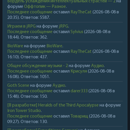
Бордель услаждения интеллектуальных страстей — 2
на
форуме
Оффтопик — Разное
.
Последнее сообщение
оставил
RayTheCat
(2026-08-08 в
20:35). Ответов: 5587.
Играем в jRPG
на форуме
jRPG
.
Последнее сообщение
оставил
Sylvius
(2026-08-08 в
18:44). Ответов: 362.
BioWare
на форуме
BioWare
.
Последнее сообщение
оставил
RayTheCat
(2026-08-08 в
16:10). Ответов: 437.
Общее обсуждение музыки - 2
на форуме
Аудио
.
Последнее сообщение
оставил
Крисуля
(2026-08-08 в
16:08). Ответов: 1051.
Goth Scene
на форуме
Аудио
.
Последнее сообщение
оставил
darer333
(2026-08-08 в
15:48). Ответов: 150.
[В разработке] Heralds of the Third Apocalypse
на форуме
Iron Tower Studio
.
Последнее сообщение
оставил
Товарищ
(2026-08-08 в
09:27). Ответов: 130.