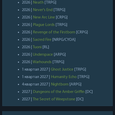
2026 |
Neath
[TRPG]
2026 |
Never's End
[TRPG]
2026 |
New Arc Line
[CRPG]
2026 |
Plague Lords
[TRPG]
2026 |
Revenge of the Firstborn
[CRPG]
2026 |
Sacred Fire
[NRPG/CYOA]
2026 |
Tuoni
[RL]
2026 |
Underspace
[ARPG]
2026 |
Warhounds
[TRPG]
1 квартал 2027 |
Ghost Justice
[TRPG]
1 квартал 2027 |
Humanity Echo
[TRPG]
4 квартал 2027 |
Nightborn
[ARPG]
2027 |
Dungeons of the Amber Griffin
[DC]
2027 |
The Secret of Weepstone
[DC]