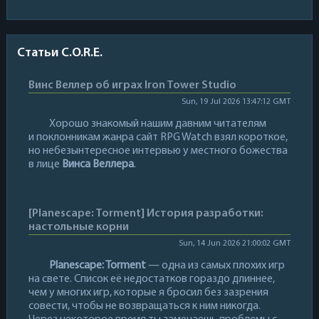
Статьи C.O.R.E.
Винс Веллер об играх Iron Tower Studio
Sun, 19 Jul 2026 13:47:12 GMT
Хорошо знакомый нашим давним читателям
и поклонникам жанра сайт RPG Watch взял короткое,
но небезынтересное интервью у местного божества
в лице
Винса Веллера
.
[Planescape: Torment] История разработки:
настольные корни
Sun, 14 Jun 2026 21:00:02 GMT
Planescape: Torment
— одна из самых плохих игр
на свете. Список её недостатков гораздо длиннее,
чем у многих игр, которые я бросил без зазрения
совести, чтобы не возвращаться к ним никогда.