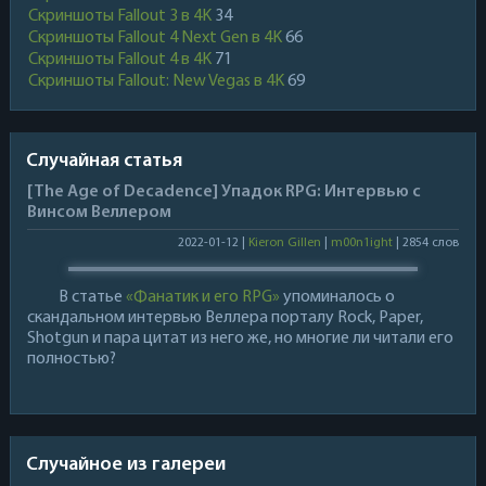
Скриншоты Fallout 3 в 4K
34
Скриншоты Fallout 4 Next Gen в 4K
66
Скриншоты Fallout 4 в 4K
71
Скриншоты Fallout: New Vegas в 4K
69
Случайная статья
[The Age of Decadence] Упадок RPG: Интервью с
Винсом Веллером
2022-01-12 |
Kieron Gillen
|
m00n1ight
| 2854 слов
В статье
«Фанатик и его RPG»
упоминалось о
скандальном интервью Веллера порталу Rock, Paper,
Shotgun и пара цитат из него же, но многие ли читали его
полностью?
Случайное из галереи