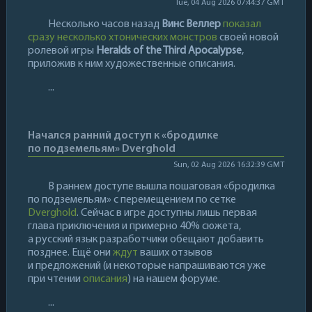
Tue, 04 Aug 2026 07:44:37 GMT
Несколько часов назад
Винс Веллер
показал
сразу несколько хтонических монстров
своей новой
ролевой игры
Heralds of the Third Apocalypse
,
приложив к ним художественные описания.
...
Начался ранний доступ к «бродилке
по подземельям» Dverghold
Sun, 02 Aug 2026 16:32:39 GMT
В раннем доступе вышла пошаговая «бродилка
по подземельям» с перемещением по сетке
Dverghold
. Сейчас в игре доступны лишь первая
глава приключения и примерно 40% сюжета,
а русский язык разработчики обещают добавить
позднее. Ещё они
ждут
ваших отзывов
и предложений (и некоторые напрашиваются уже
при чтении
описания
) на нашем форуме.
...