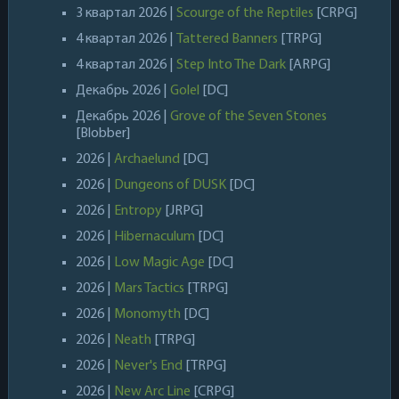
3 квартал 2026 |
Scourge of the Reptiles
[CRPG]
4 квартал 2026 |
Tattered Banners
[TRPG]
4 квартал 2026 |
Step Into The Dark
[ARPG]
Декабрь 2026 |
Golel
[DC]
Декабрь 2026 |
Grove of the Seven Stones
[Blobber]
2026 |
Archaelund
[DC]
2026 |
Dungeons of DUSK
[DC]
2026 |
Entropy
[JRPG]
2026 |
Hibernaculum
[DC]
2026 |
Low Magic Age
[DC]
2026 |
Mars Tactics
[TRPG]
2026 |
Monomyth
[DC]
2026 |
Neath
[TRPG]
2026 |
Never's End
[TRPG]
2026 |
New Arc Line
[CRPG]