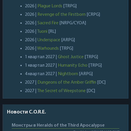
2026 |
Plague Lords
[TRPG]
2026 |
Revenge of the Firstborn
[CRPG]
2026 |
Sacred Fire
[NRPG/CYOA]
2026 |
Tuoni
[RL]
2026 |
Underspace
[ARPG]
2026 |
Warhounds
[TRPG]
1 квартал 2027 |
Ghost Justice
[TRPG]
1 квартал 2027 |
Humanity Echo
[TRPG]
4 квартал 2027 |
Nightborn
[ARPG]
2027 |
Dungeons of the Amber Griffin
[DC]
2027 |
The Secret of Weepstone
[DC]
Новости C.O.R.E.
Монстры в Heralds of the Third Apocalypse