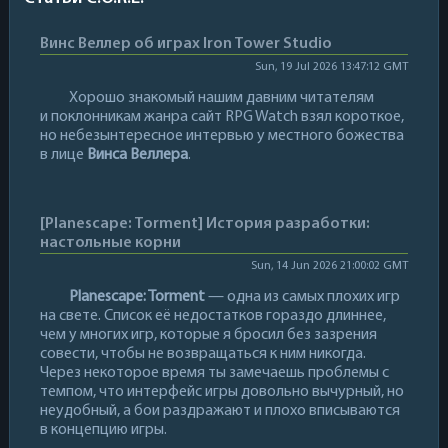
Винс Веллер об играх Iron Tower Studio
Sun, 19 Jul 2026 13:47:12 GMT
Хорошо знакомый нашим давним читателям
и поклонникам жанра сайт RPG Watch взял короткое,
но небезынтересное интервью у местного божества
в лице
Винса Веллера
.
[Planescape: Torment] История разработки:
настольные корни
Sun, 14 Jun 2026 21:00:02 GMT
Planescape: Torment
— одна из самых плохих игр
на свете. Список её недостатков гораздо длиннее,
чем у многих игр, которые я бросил без зазрения
совести, чтобы не возвращаться к ним никогда.
Через некоторое время ты замечаешь проблемы с
темпом, что интерфейс игры довольно вычурный, но
неудобный, а бои раздражают и плохо вписываются
в концепцию игры.