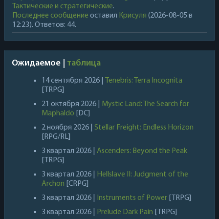
Тактические и стратегические
.
Последнее сообщение
оставил
Крисуля
(2026-08-05 в
12:23). Ответов: 44.
Ожидаемое |
таблица
14 сентября 2026 |
Tenebris: Terra Incognita
[TRPG]
21 октября 2026 |
Mystic Land: The Search for
Maphaldo
[DC]
2 ноября 2026 |
Stellar Freight: Endless Horizon
[RPG/RL]
3 квартал 2026 |
Ascenders: Beyond the Peak
[TRPG]
3 квартал 2026 |
Hellslave II: Judgment of the
Archon
[CRPG]
3 квартал 2026 |
Instruments of Power
[TRPG]
3 квартал 2026 |
Prelude Dark Pain
[TRPG]