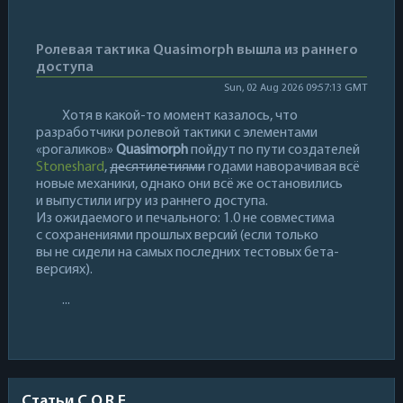
Ролевая тактика Quasimorph вышла из раннего
доступа
Sun, 02 Aug 2026 09:57:13 GMT
Хотя в какой-то момент казалось, что
разработчики ролевой тактики с элементами
«рогаликов»
Quasimorph
пойдут по пути создателей
Stoneshard
,
десятилетиями
годами наворачивая всё
новые механики, однако они всё же остановились
и выпустили игру из раннего доступа.
Из ожидаемого и печального: 1.0 не совместима
с сохранениями прошлых версий (если только
вы не сидели на самых последних тестовых бета-
версиях).
...
Статьи C.O.R.E.