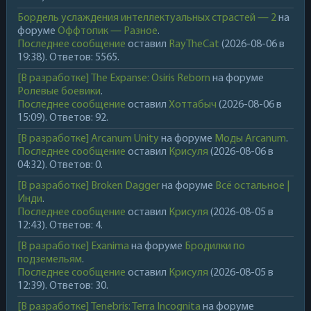
Бордель услаждения интеллектуальных страстей — 2
на
форуме
Оффтопик — Разное
.
Последнее сообщение
оставил
RayTheCat
(2026-08-06 в
19:38). Ответов: 5565.
[В разработке] The Expanse: Osiris Reborn
на форуме
Ролевые боевики
.
Последнее сообщение
оставил
Хоттабыч
(2026-08-06 в
15:09). Ответов: 92.
[В разработке] Arcanum Unity
на форуме
Моды Arcanum
.
Последнее сообщение
оставил
Крисуля
(2026-08-06 в
04:32). Ответов: 0.
[В разработке] Broken Dagger
на форуме
Всё остальное |
Инди
.
Последнее сообщение
оставил
Крисуля
(2026-08-05 в
12:43). Ответов: 4.
[В разработке] Exanima
на форуме
Бродилки по
подземельям
.
Последнее сообщение
оставил
Крисуля
(2026-08-05 в
12:39). Ответов: 30.
[В разработке] Tenebris: Terra Incognita
на форуме