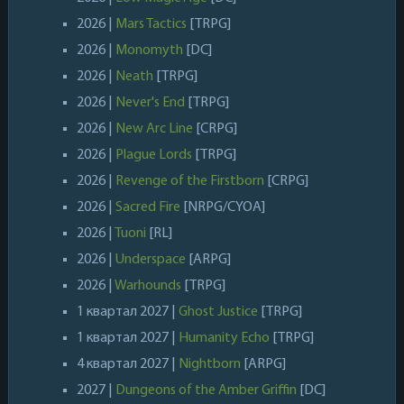
2026 |
Mars Tactics
[TRPG]
2026 |
Monomyth
[DC]
2026 |
Neath
[TRPG]
2026 |
Never's End
[TRPG]
2026 |
New Arc Line
[CRPG]
2026 |
Plague Lords
[TRPG]
2026 |
Revenge of the Firstborn
[CRPG]
2026 |
Sacred Fire
[NRPG/CYOA]
2026 |
Tuoni
[RL]
2026 |
Underspace
[ARPG]
2026 |
Warhounds
[TRPG]
1 квартал 2027 |
Ghost Justice
[TRPG]
1 квартал 2027 |
Humanity Echo
[TRPG]
4 квартал 2027 |
Nightborn
[ARPG]
2027 |
Dungeons of the Amber Griffin
[DC]