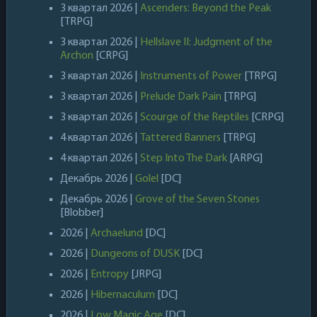
3 квартал 2026 |
Ascenders: Beyond the Peak
[TRPG]
3 квартал 2026 |
Hellslave II: Judgment of the
Archon
[CRPG]
3 квартал 2026 |
Instruments of Power
[TRPG]
3 квартал 2026 |
Prelude Dark Pain
[TRPG]
3 квартал 2026 |
Scourge of the Reptiles
[CRPG]
4 квартал 2026 |
Tattered Banners
[TRPG]
4 квартал 2026 |
Step Into The Dark
[ARPG]
Декабрь 2026 |
Golel
[DC]
Декабрь 2026 |
Grove of the Seven Stones
[Blobber]
2026 |
Archaelund
[DC]
2026 |
Dungeons of DUSK
[DC]
2026 |
Entropy
[JRPG]
2026 |
Hibernaculum
[DC]
2026 |
Low Magic Age
[DC]