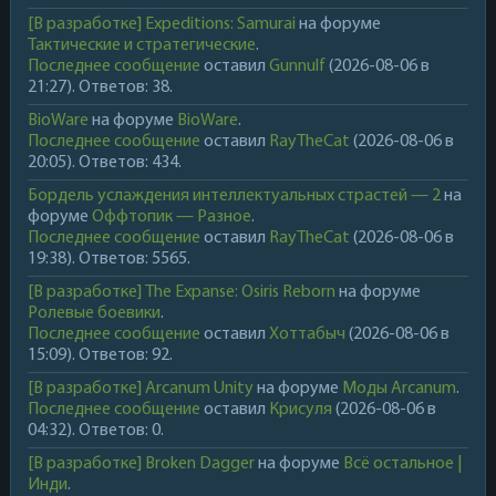
[В разработке] Expeditions: Samurai
на форуме
Тактические и стратегические
.
Последнее сообщение
оставил
Gunnulf
(2026-08-06 в
21:27). Ответов: 38.
BioWare
на форуме
BioWare
.
Последнее сообщение
оставил
RayTheCat
(2026-08-06 в
20:05). Ответов: 434.
Бордель услаждения интеллектуальных страстей — 2
на
форуме
Оффтопик — Разное
.
Последнее сообщение
оставил
RayTheCat
(2026-08-06 в
19:38). Ответов: 5565.
[В разработке] The Expanse: Osiris Reborn
на форуме
Ролевые боевики
.
Последнее сообщение
оставил
Хоттабыч
(2026-08-06 в
15:09). Ответов: 92.
[В разработке] Arcanum Unity
на форуме
Моды Arcanum
.
Последнее сообщение
оставил
Крисуля
(2026-08-06 в
04:32). Ответов: 0.
[В разработке] Broken Dagger
на форуме
Всё остальное |
Инди
.