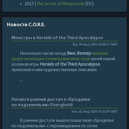
2027 |
The Secret of Weepstone
[DC]
Новости C.O.R.E.
Монстры в Heralds of the Third Apocalypse
Tue, 04 Aug 2026 07:44:37 GMT
Несколько часов назад
Винс Веллер
показал
сразу несколько хтонических монстров
своей новой
ролевой игры
Heralds of the Third Apocalypse
,
приложив к ним художественные описания.
...
Начался ранний доступ к «бродилке
по подземельям» Dverghold
Sun, 02 Aug 2026 16:32:39 GMT
В раннем доступе вышла пошаговая «бродилка
по подземельям» с перемещением по сетке