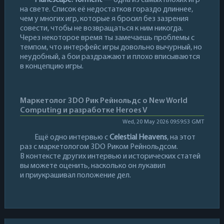
Planescape: Torment
— одна из самых плохих игр
на свете. Список её недостатков гораздо длиннее,
чем у многих игр, которые я бросил без зазрения
совести, чтобы не возвращаться к ним никогда.
Через некоторое время ты замечаешь проблемы с
темпом, что интерфейс игры довольно вычурный, но
неудобный, а бои раздражают и плохо вписываются
в концепцию игры.
Маркетолог 3DO Рик Рейнольдс о New World
Computing и разработке Heroes V
Wed, 20 May 2026 09:59:53 GMT
Ещё одно интервью с
Celestial Heavens
, на этот
раз с маркетологом 3DO Риком Рейнольдсом.
В контексте других интервью и исторических статей
вы можете оценить, насколько он лукавил
и приукрашивал положение дел.