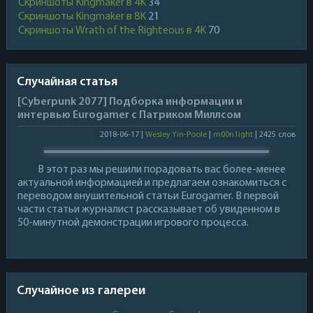
Скриншоты Kingmaker в 4K
34
Скриншоты Kingmaker в 8K
21
Скриншоты Wrath of the Righteous в 4K
70
Случайная статья
[Cyberpunk 2077] Подборка информации и
интервью Eurogamer с Патриком Миллсом
2018-06-17 |
Wesley Yin-Poole
|
m00n1ight
| 2425 слов
В этот раз мы решили порадовать вас более-менее
актуальной информацией и предлагаем ознакомиться с
переводом внушительной статьи Eurogamer. В первой
части статьи журналист рассказывает об увиденном в
50-минутной демонстрации игрового процесса.
Случайное из галереи