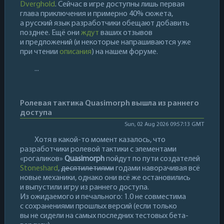
Dverghold
. Сейчас в игре доступны лишь первая
глава приключения и примерно 40% сюжета,
а русский язык разработчики обещают добавить
позднее. Ещё они
ждут
ваших отзывов
и предложений (и некоторые напрашиваются уже
при чтении
описания
) на нашем форуме.
...
Ролевая тактика Quasimorph вышла из раннего
доступа
Sun, 02 Aug 2026 09:57:13 GMT
Хотя в какой-то момент казалось, что
разработчики ролевой тактики с элементами
«рогаликов»
Quasimorph
пойдут по пути создателей
Stoneshard
,
десятилетиями
годами наворачивая всё
новые механики, однако они всё же остановились
и выпустили игру из раннего доступа.
Из ожидаемого и печального: 1.0 не совместима
с сохранениями прошлых версий (если только
вы не сидели на самых последних тестовых бета-