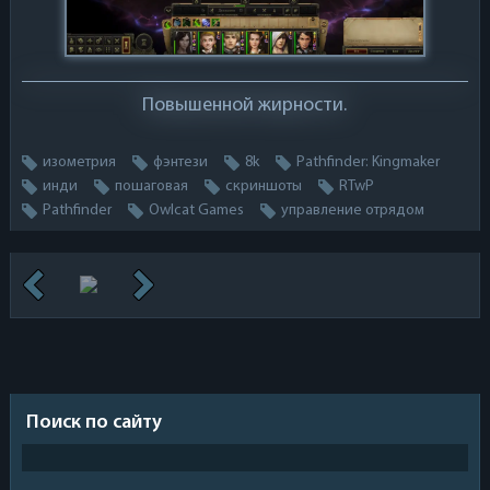
Повышенной жирности.
изометрия
фэнтези
8k
Pathfinder: Kingmaker
инди
пошаговая
скриншоты
RTwP
Pathfinder
Owlcat Games
управление отрядом
Поиск по сайту