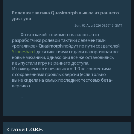
Ролевая тактика Quasimorph вышла из раннего
доступа
Sun, 02 Aug 2026 09:57:13 GMT
Хотя в какой-то момент казалось, что
разработчики ролевой тактики с элементами
«рогаликов»
Quasimorph
пойдут по пути создателей
Stoneshard
,
десятилетиями
годами наворачивая всё
новые механики, однако они всё же остановились
и выпустили игру из раннего доступа.
Из ожидаемого и печального: 1.0 не совместима
с сохранениями прошлых версий (если только
вы не сидели на самых последних тестовых бета-
версиях).
...
Статьи C.O.R.E.