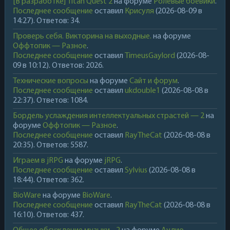
[В разработке] Titan Quest 2
на форуме
Ролевые боевики
.
Последнее сообщение
оставил
Крисуля
(2026-08-09 в
14:27). Ответов: 34.
Проверь себя. Викторина на выходные.
на форуме
Оффтопик — Разное
.
Последнее сообщение
оставил
TimeusGaylord
(2026-08-
09 в 10:12). Ответов: 2026.
Технические вопросы
на форуме
Сайт и форум
.
Последнее сообщение
оставил
ukdouble1
(2026-08-08 в
22:37). Ответов: 1084.
Бордель услаждения интеллектуальных страстей — 2
на
форуме
Оффтопик — Разное
.
Последнее сообщение
оставил
RayTheCat
(2026-08-08 в
20:35). Ответов: 5587.
Играем в jRPG
на форуме
jRPG
.
Последнее сообщение
оставил
Sylvius
(2026-08-08 в
18:44). Ответов: 362.
BioWare
на форуме
BioWare
.
Последнее сообщение
оставил
RayTheCat
(2026-08-08 в
16:10). Ответов: 437.