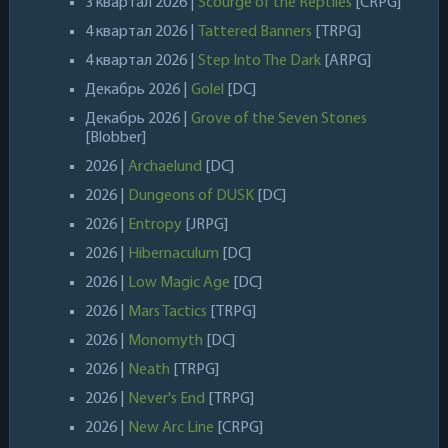
3 квартал 2026 |
Scourge of the Reptiles
[CRPG]
4 квартал 2026 |
Tattered Banners
[TRPG]
4 квартал 2026 |
Step Into The Dark
[ARPG]
Декабрь 2026 |
Golel
[DC]
Декабрь 2026 |
Grove of the Seven Stones
[Blobber]
2026 |
Archaelund
[DC]
2026 |
Dungeons of DUSK
[DC]
2026 |
Entropy
[JRPG]
2026 |
Hibernaculum
[DC]
2026 |
Low Magic Age
[DC]
2026 |
Mars Tactics
[TRPG]
2026 |
Monomyth
[DC]
2026 |
Neath
[TRPG]
2026 |
Never's End
[TRPG]
2026 |
New Arc Line
[CRPG]