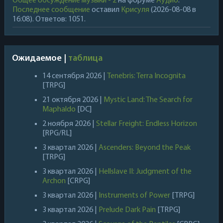
Общее обсуждение музыки - 2
на форуме
Аудио
.
Последнее сообщение
оставил
Крисуля
(2026-08-08 в
16:08). Ответов: 1051.
Ожидаемое |
таблица
14 сентября 2026 |
Tenebris: Terra Incognita
[TRPG]
21 октября 2026 |
Mystic Land: The Search for
Maphaldo
[DC]
2 ноября 2026 |
Stellar Freight: Endless Horizon
[RPG/RL]
3 квартал 2026 |
Ascenders: Beyond the Peak
[TRPG]
3 квартал 2026 |
Hellslave II: Judgment of the
Archon
[CRPG]
3 квартал 2026 |
Instruments of Power
[TRPG]
3 квартал 2026 |
Prelude Dark Pain
[TRPG]