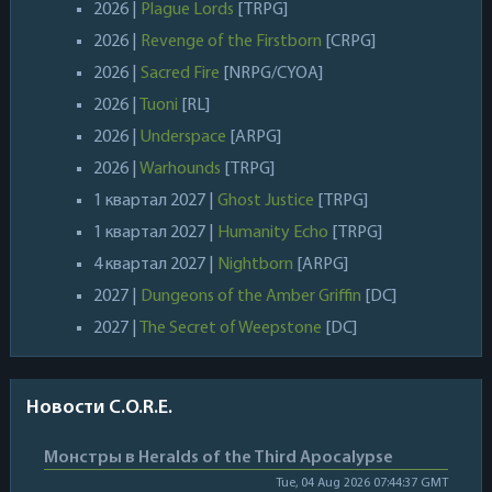
2026 |
Plague Lords
[TRPG]
2026 |
Revenge of the Firstborn
[CRPG]
2026 |
Sacred Fire
[NRPG/CYOA]
2026 |
Tuoni
[RL]
2026 |
Underspace
[ARPG]
2026 |
Warhounds
[TRPG]
1 квартал 2027 |
Ghost Justice
[TRPG]
1 квартал 2027 |
Humanity Echo
[TRPG]
4 квартал 2027 |
Nightborn
[ARPG]
2027 |
Dungeons of the Amber Griffin
[DC]
2027 |
The Secret of Weepstone
[DC]
Новости C.O.R.E.
Монстры в Heralds of the Third Apocalypse
Tue, 04 Aug 2026 07:44:37 GMT