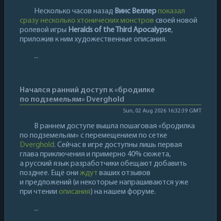
Несколько часов назад
Винс Веллер
показал
сразу несколько хтонических монстров
своей новой
ролевой игры
Heralds of the Third Apocalypse
,
приложив к ним художественные описания.
...
Начался ранний доступ к «бродилке
по подземельям» Dverghold
Sun, 02 Aug 2026 16:32:39 GMT
В раннем доступе вышла пошаговая «бродилка
по подземельям» с перемещением по сетке
Dverghold
. Сейчас в игре доступны лишь первая
глава приключения и примерно 40% сюжета,
а русский язык разработчики обещают добавить
позднее. Ещё они
ждут
ваших отзывов
и предложений (и некоторые напрашиваются уже
при чтении
описания
) на нашем форуме.
...