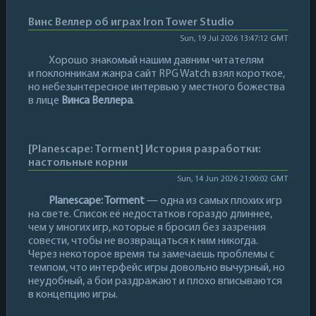
Винс Веллер об играх Iron Tower Studio
Sun, 19 Jul 2026 13:47:12 GMT
Хорошо знакомый нашим давним читателям
и поклонникам жанра сайт RPG Watch взял короткое,
но небезынтересное интервью у местного божества
в лице
Винса Веллера
.
[Planescape: Torment] История разработки:
настольные корни
Sun, 14 Jun 2026 21:00:02 GMT
Planescape: Torment
— одна из самых плохих игр
на свете. Список её недостатков гораздо длиннее,
чем у многих игр, которые я бросил без зазрения
совести, чтобы не возвращаться к ним никогда.
Через некоторое время ты замечаешь проблемы с
темпом, что интерфейс игры довольно вычурный, но
неудобный, а бои раздражают и плохо вписываются
в концепцию игры.