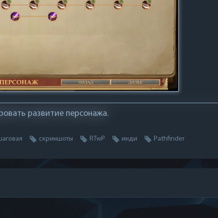
ровать развитие персонажа.
шаговая
скриншоты
RTwP
инди
Pathfinder