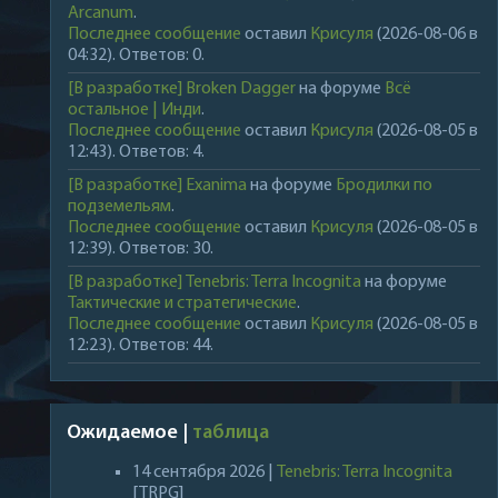
Arcanum
.
Последнее сообщение
оставил
Крисуля
(2026-08-06 в
04:32). Ответов: 0.
[В разработке] Broken Dagger
на форуме
Всё
остальное | Инди
.
Последнее сообщение
оставил
Крисуля
(2026-08-05 в
12:43). Ответов: 4.
[В разработке] Exanima
на форуме
Бродилки по
подземельям
.
Последнее сообщение
оставил
Крисуля
(2026-08-05 в
12:39). Ответов: 30.
[В разработке] Tenebris: Terra Incognita
на форуме
Тактические и стратегические
.
Последнее сообщение
оставил
Крисуля
(2026-08-05 в
12:23). Ответов: 44.
Ожидаемое |
таблица
14 сентября 2026 |
Tenebris: Terra Incognita
[TRPG]