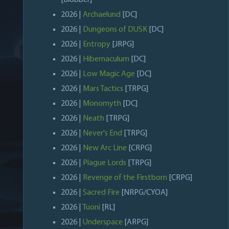
[Blobber]
2026 |
Archaelund
[DC]
2026 |
Dungeons of DUSK
[DC]
2026 |
Entropy
[JRPG]
2026 |
Hibernaculum
[DC]
2026 |
Low Magic Age
[DC]
2026 |
Mars Tactics
[TRPG]
2026 |
Monomyth
[DC]
2026 |
Neath
[TRPG]
2026 |
Never's End
[TRPG]
2026 |
New Arc Line
[CRPG]
2026 |
Plague Lords
[TRPG]
2026 |
Revenge of the Firstborn
[CRPG]
2026 |
Sacred Fire
[NRPG/CYOA]
2026 |
Tuoni
[RL]
2026 |
Underspace
[ARPG]