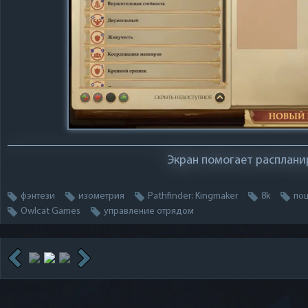
Экран помогает расплани
фэнтези
изометрия
Pathfinder: Kingmaker
8k
по
Owlcat Games
управление отрядом