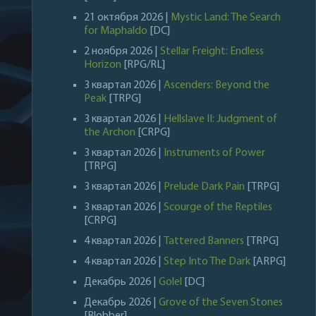
21 октября 2026 |
Mystic Land: The Search
for Maphaldo
[DC]
2 ноября 2026 |
Stellar Freight: Endless
Horizon
[RPG/RL]
3 квартал 2026 |
Ascenders: Beyond the
Peak
[TRPG]
3 квартал 2026 |
Hellslave II: Judgment of
the Archon
[CRPG]
3 квартал 2026 |
Instruments of Power
[TRPG]
3 квартал 2026 |
Prelude Dark Pain
[TRPG]
3 квартал 2026 |
Scourge of the Reptiles
[CRPG]
4 квартал 2026 |
Tattered Banners
[TRPG]
4 квартал 2026 |
Step Into The Dark
[ARPG]
Декабрь 2026 |
Golel
[DC]
Декабрь 2026 |
Grove of the Seven Stones