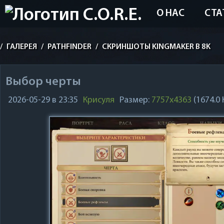
О НАС
СТА
/
ГАЛЕРЕЯ
/
PATHFINDER
/
СКРИНШОТЫ KINGMAKER В 8K
Выбор черты
2026-05-29 в 23:35
Крисуля
Размер:
7757x4363
(1674.0 