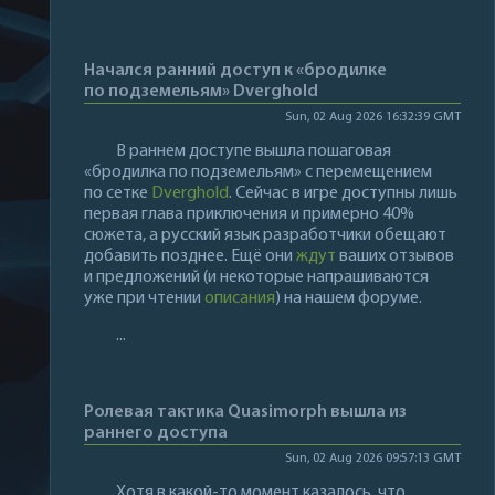
Начался ранний доступ к «бродилке
по подземельям» Dverghold
Sun, 02 Aug 2026 16:32:39 GMT
В раннем доступе вышла пошаговая
«бродилка по подземельям» с перемещением
по сетке
Dverghold
. Сейчас в игре доступны лишь
первая глава приключения и примерно 40%
сюжета, а русский язык разработчики обещают
добавить позднее. Ещё они
ждут
ваших отзывов
и предложений (и некоторые напрашиваются
уже при чтении
описания
) на нашем форуме.
...
Ролевая тактика Quasimorph вышла из
раннего доступа
Sun, 02 Aug 2026 09:57:13 GMT
Хотя в какой-то момент казалось, что