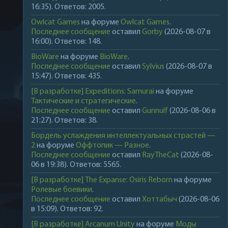
16:35). Ответов: 2005.
Owlcat Games
на форуме
Owlcat Games
.
Последнее сообщение
оставил
Gorby
(2026-08-07 в
16:00). Ответов: 148.
BioWare
на форуме
BioWare
.
Последнее сообщение
оставил
Sylvius
(2026-08-07 в
15:47). Ответов: 435.
[В разработке] Expeditions: Samurai
на форуме
Тактические и стратегические
.
Последнее сообщение
оставил
Gunnulf
(2026-08-06 в
21:27). Ответов: 38.
Бордель услаждения интеллектуальных страстей —
2
на форуме
Оффтопик — Разное
.
Последнее сообщение
оставил
RayTheCat
(2026-08-
06 в 19:38). Ответов: 5565.
[В разработке] The Expanse: Osiris Reborn
на форуме
Ролевые боевики
.
Последнее сообщение
оставил
Хоттабыч
(2026-08-06
в 15:09). Ответов: 92.
[В разработке] Arcanum Unity
на форуме
Моды