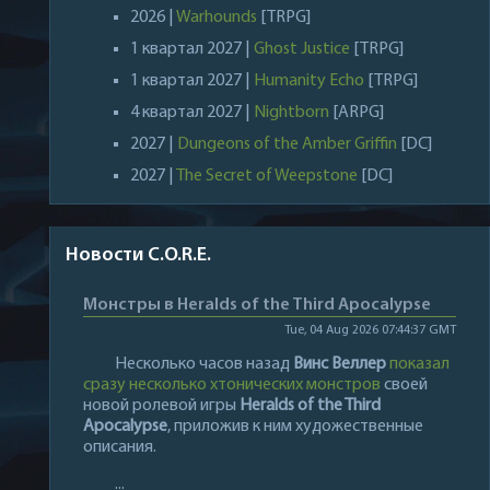
2026 |
Warhounds
[TRPG]
1 квартал 2027 |
Ghost Justice
[TRPG]
1 квартал 2027 |
Humanity Echo
[TRPG]
4 квартал 2027 |
Nightborn
[ARPG]
2027 |
Dungeons of the Amber Griffin
[DC]
2027 |
The Secret of Weepstone
[DC]
Новости C.O.R.E.
Монстры в Heralds of the Third Apocalypse
Tue, 04 Aug 2026 07:44:37 GMT
Несколько часов назад
Винс Веллер
показал
сразу несколько хтонических монстров
своей
новой ролевой игры
Heralds of the Third
Apocalypse
, приложив к ним художественные
описания.
...