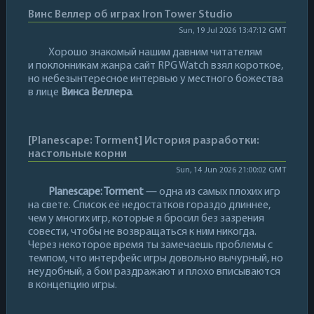
Винс Веллер об играх Iron Tower Studio
Sun, 19 Jul 2026 13:47:12 GMT
Хорошо знакомый нашим давним читателям
и поклонникам жанра сайт RPG Watch взял короткое,
но небезынтересное интервью у местного божества
в лице
Винса Веллера
.
[Planescape: Torment] История разработки:
настольные корни
Sun, 14 Jun 2026 21:00:02 GMT
Planescape: Torment
— одна из самых плохих игр
на свете. Список её недостатков гораздо длиннее,
чем у многих игр, которые я бросил без зазрения
совести, чтобы не возвращаться к ним никогда.
Через некоторое время ты замечаешь проблемы с
темпом, что интерфейс игры довольно вычурный, но
неудобный, а бои раздражают и плохо вписываются
в концепцию игры.