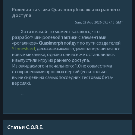
Ролевая тактика Quasimorph вышла из раннего
доступа
Sun, 02 Aug 2026 09:57:13 GMT
Хотя в какой-то момент казалось, что
разработчики ролевой тактики с элементами
«рогаликов»
Quasimorph
пойдут по пути создателей
Stoneshard
,
десятилетиями
годами наворачивая всё
новые механики, однако они всё же остановились
и выпустили игру из раннего доступа.
Из ожидаемого и печального: 1.0 не совместима
с сохранениями прошлых версий (если только
вы не сидели на самых последних тестовых бета-
версиях).
...
Статьи C.O.R.E.