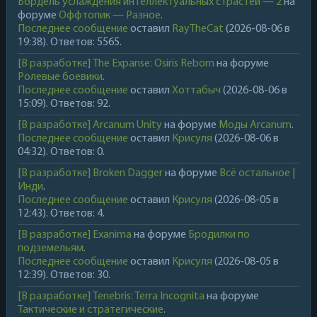
Бордель услаждения интеллектуальных страстей — 2
на
форуме
Оффтопик — Разное
.
Последнее сообщение
оставил
RayTheCat
(2026-08-06 в
19:38). Ответов: 5565.
[В разработке] The Expanse: Osiris Reborn
на форуме
Ролевые боевики
.
Последнее сообщение
оставил
Хоттабыч
(2026-08-06 в
15:09). Ответов: 92.
[В разработке] Arcanum Unity
на форуме
Моды Arcanum
.
Последнее сообщение
оставил
Крисуля
(2026-08-06 в
04:32). Ответов: 0.
[В разработке] Broken Dagger
на форуме
Всё остальное |
Инди
.
Последнее сообщение
оставил
Крисуля
(2026-08-05 в
12:43). Ответов: 4.
[В разработке] Exanima
на форуме
Бродилки по
подземельям
.
Последнее сообщение
оставил
Крисуля
(2026-08-05 в
12:39). Ответов: 30.
[В разработке] Tenebris: Terra Incognita
на форуме
Тактические и стратегические
.