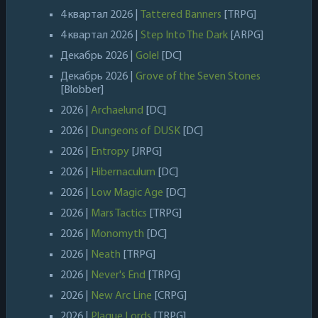
4 квартал 2026 |
Tattered Banners
[TRPG]
4 квартал 2026 |
Step Into The Dark
[ARPG]
Декабрь 2026 |
Golel
[DC]
Декабрь 2026 |
Grove of the Seven Stones
[Blobber]
2026 |
Archaelund
[DC]
2026 |
Dungeons of DUSK
[DC]
2026 |
Entropy
[JRPG]
2026 |
Hibernaculum
[DC]
2026 |
Low Magic Age
[DC]
2026 |
Mars Tactics
[TRPG]
2026 |
Monomyth
[DC]
2026 |
Neath
[TRPG]
2026 |
Never's End
[TRPG]
2026 |
New Arc Line
[CRPG]
2026 |
Plague Lords
[TRPG]