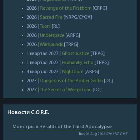
2026 |
Revenge of the Firstborn
[CRPG]
2026 |
Sacred Fire
[NRPG/CYOA]
2026 |
Tuoni
[RL]
2026 |
Underspace
[ARPG]
2026 |
Warhounds
[TRPG]
1 квартал 2027 |
Ghost Justice
[TRPG]
1 квартал 2027 |
Humanity Echo
[TRPG]
4 квартал 2027 |
Nightborn
[ARPG]
2027 |
Dungeons of the Amber Griffin
[DC]
2027 |
The Secret of Weepstone
[DC]
Новости C.O.R.E.
Монстры в Heralds of the Third Apocalypse
Tue, 04 Aug 2026 07:44:37 GMT