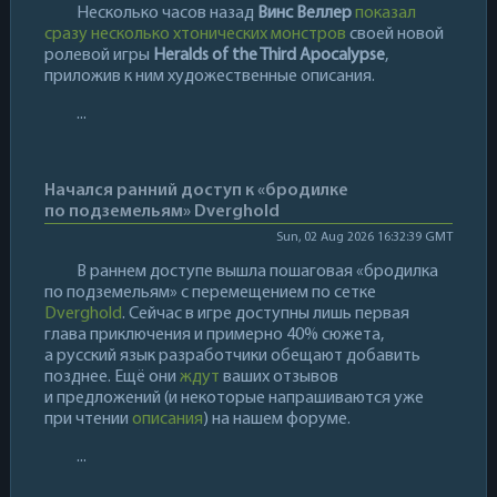
Несколько часов назад
Винс Веллер
показал
сразу несколько хтонических монстров
своей новой
ролевой игры
Heralds of the Third Apocalypse
,
приложив к ним художественные описания.
...
Начался ранний доступ к «бродилке
по подземельям» Dverghold
Sun, 02 Aug 2026 16:32:39 GMT
В раннем доступе вышла пошаговая «бродилка
по подземельям» с перемещением по сетке
Dverghold
. Сейчас в игре доступны лишь первая
глава приключения и примерно 40% сюжета,
а русский язык разработчики обещают добавить
позднее. Ещё они
ждут
ваших отзывов
и предложений (и некоторые напрашиваются уже
при чтении
описания
) на нашем форуме.
...