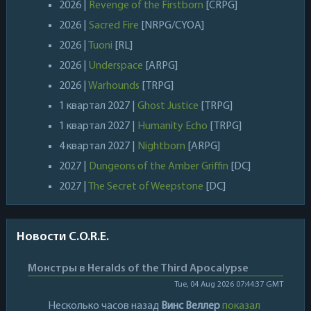
2026 |
Revenge of the Firstborn
[CRPG]
2026 |
Sacred Fire
[NRPG/CYOA]
2026 |
Tuoni
[RL]
2026 |
Underspace
[ARPG]
2026 |
Warhounds
[TRPG]
1 квартал 2027 |
Ghost Justice
[TRPG]
1 квартал 2027 |
Humanity Echo
[TRPG]
4 квартал 2027 |
Nightborn
[ARPG]
2027 |
Dungeons of the Amber Griffin
[DC]
2027 |
The Secret of Weepstone
[DC]
Новости C.O.R.E.
Монстры в Heralds of the Third Apocalypse
Tue, 04 Aug 2026 07:44:37 GMT
Несколько часов назад
Винс Веллер
показал