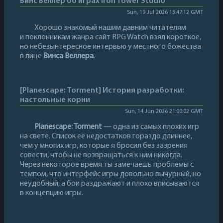
Винс Веллер об играх Iron Tower Studio
Sun, 19 Jul 2026 13:47:12 GMT
Хорошо знакомый нашим давним читателям
и поклонникам жанра сайт RPG Watch взял короткое,
но небезынтересное интервью у местного божества
в лице
Винса Веллера
.
[Planescape: Torment] История разработки:
настольные корни
Sun, 14 Jun 2026 21:00:02 GMT
Planescape: Torment
— одна из самых плохих игр
на свете. Список её недостатков гораздо длиннее,
чем у многих игр, которые я бросил без зазрения
совести, чтобы не возвращаться к ним никогда.
Через некоторое время ты замечаешь проблемы с
темпом, что интерфейс игры довольно вычурный, но
неудобный, а бои раздражают и плохо вписываются
в концепцию игры.