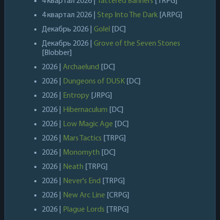
4 квартал 2026 |
Tattered Banners
[TRPG]
4 квартал 2026 |
Step Into The Dark
[ARPG]
Декабрь 2026 |
Golel
[DC]
Декабрь 2026 |
Grove of the Seven Stones
[Blobber]
2026 |
Archaelund
[DC]
2026 |
Dungeons of DUSK
[DC]
2026 |
Entropy
[JRPG]
2026 |
Hibernaculum
[DC]
2026 |
Low Magic Age
[DC]
2026 |
Mars Tactics
[TRPG]
2026 |
Monomyth
[DC]
2026 |
Neath
[TRPG]
2026 |
Never's End
[TRPG]
2026 |
New Arc Line
[CRPG]
2026 |
Plague Lords
[TRPG]