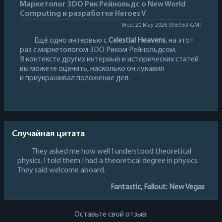
Маркетолог 3DO Рик Рейнольдс о New World
Computing и разработке Heroes V
Wed, 20 May 2026 09:59:53 GMT
Ещё одно интервью с
Celestial Heavens
, на этот
раз с маркетологом 3DO Риком Рейнольдсом.
В контексте других интервью и исторических статей
вы можете оценить, насколько он лукавил
и приукрашивал положение дел.
Случайная цитата
They asked me how well I understood theoretical
physics. I told them I had a theoretical degree in physics.
They said welcome aboard.
Fantastic, Fallout: New Vegas
Оставьте свой отзыв: