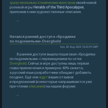
сразу несколько хтонических монстров
своей новой
ролевой игры
Heralds of the Third Apocalypse
,
приложив к ним художественные описания.
...
Начался ранний доступ к «бродилке
по подземельям» Dverghold
Sun, 02 Aug 2026 16:32:39 GMT
В раннем доступе вышла пошаговая «бродилка
по подземельям» с перемещением по сетке
Dverghold
. Сейчас в игре доступны лишь первая
глава приключения и примерно 40% сюжета,
а русский язык разработчики обещают добавить
позднее. Ещё они
ждут
ваших отзывов
и предложений (и некоторые напрашиваются уже
при чтении
описания
) на нашем форуме.
...