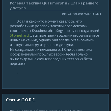
Ролевая тактика Quasimorph вышла из раннего
доступа
Sun, 02 Aug 2026 09:57:13 GMT
Хотя в какой-то момент казалось, что
разработчики ролевой тактики с элементами
«рогаликов»
Quasimorph
пойдут по пути создателей
Stoneshard
,
десятилетиями
годами наворачивая всё
новые механики, однако они всё же остановились
и выпустили игру из раннего доступа.
Из ожидаемого и печального: 1.0 не совместима
с сохранениями прошлых версий (если только
вы не сидели на самых последних тестовых бета-
версиях).
...
Статьи C.O.R.E.