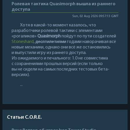
Ролевая тактика Quasimorph вышла из раннего
доступа
Sun, 02 Aug 2026 09:57:13 GMT
Хотя в какой-то момент казалось, что
разработчики ролевой тактики с элементами
«рогаликов»
Quasimorph
пойдут по пути создателей
Stoneshard
,
десятилетиями
годами наворачивая всё
новые механики, однако они всё же остановились
и выпустили игру из раннего доступа.
Из ожидаемого и печального: 1.0 не совместима
с сохранениями прошлых версий (если только
вы не сидели на самых последних тестовых бета-
версиях).
...
Статьи C.O.R.E.