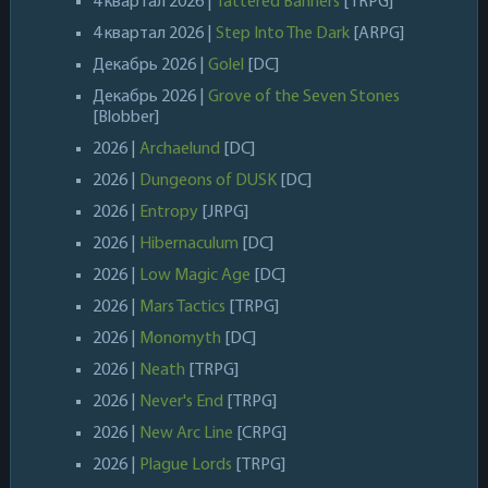
4 квартал 2026 |
Tattered Banners
[TRPG]
4 квартал 2026 |
Step Into The Dark
[ARPG]
Декабрь 2026 |
Golel
[DC]
Декабрь 2026 |
Grove of the Seven Stones
[Blobber]
2026 |
Archaelund
[DC]
2026 |
Dungeons of DUSK
[DC]
2026 |
Entropy
[JRPG]
2026 |
Hibernaculum
[DC]
2026 |
Low Magic Age
[DC]
2026 |
Mars Tactics
[TRPG]
2026 |
Monomyth
[DC]
2026 |
Neath
[TRPG]
2026 |
Never's End
[TRPG]
2026 |
New Arc Line
[CRPG]
2026 |
Plague Lords
[TRPG]