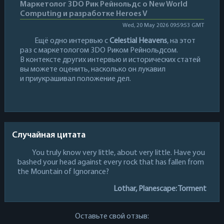
Маркетолог 3DO Рик Рейнольдс о New World
Computing и разработке Heroes V
Wed, 20 May 2026 09:59:53 GMT
Ещё одно интервью с
Celestial Heavens
, на этот
раз с маркетологом 3DO Риком Рейнольдсом.
В контексте других интервью и исторических статей
вы можете оценить, насколько он лукавил
и приукрашивал положение дел.
Случайная цитата
You truly know very little, about very little. Have you
bashed your head against every rock that has fallen from
the Mountain of Ignorance?
Lothar, Planescape: Torment
Оставьте свой отзыв: