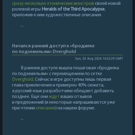
сразу несколько хтонических монстров
своей новой
ролевой игры
Heralds of the Third Apocalypse
,
приложив к ним художественные описания.
...
Начался ранний доступ к «бродилке
по подземельям» Dverghold
Sun, 02 Aug 2026 16:32:39 GMT
В раннем доступе вышла пошаговая «бродилка
по подземельям» с перемещением по сетке
Dverghold
. Сейчас в игре доступны лишь первая
глава приключения и примерно 40% сюжета,
а русский язык разработчики обещают добавить
позднее. Ещё они
ждут
ваших отзывов
и предложений (и некоторые напрашиваются уже
при чтении
описания
) на нашем форуме.
...