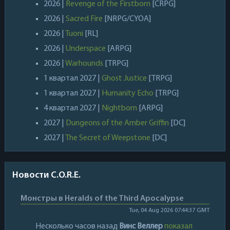
2026 |
Revenge of the Firstborn
[CRPG]
2026 |
Sacred Fire
[NRPG/CYOA]
2026 |
Tuoni
[RL]
2026 |
Underspace
[ARPG]
2026 |
Warhounds
[TRPG]
1 квартал 2027 |
Ghost Justice
[TRPG]
1 квартал 2027 |
Humanity Echo
[TRPG]
4 квартал 2027 |
Nightborn
[ARPG]
2027 |
Dungeons of the Amber Griffin
[DC]
2027 |
The Secret of Weepstone
[DC]
Новости C.O.R.E.
Монстры в Heralds of the Third Apocalypse
Tue, 04 Aug 2026 07:44:37 GMT
Несколько часов назад
Винс Веллер
показал