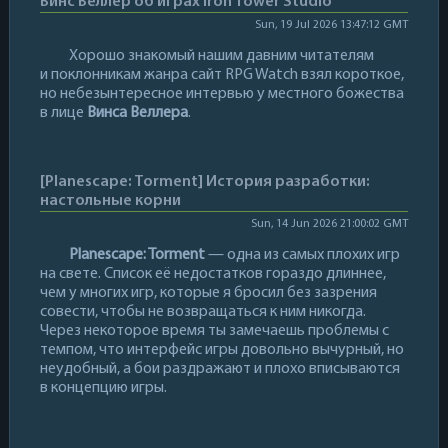
Винс Веллер об играх Iron Tower Studio
Sun, 19 Jul 2026 13:47:12 GMT
Хорошо знакомый нашим давним читателям
и поклонникам жанра сайт RPG Watch взял короткое,
но небезынтересное интервью у местного божества
в лице
Винса Веллера
.
[Planescape: Torment] История разработки:
настольные корни
Sun, 14 Jun 2026 21:00:02 GMT
Planescape: Torment
— одна из самых плохих игр
на свете. Список её недостатков гораздо длиннее,
чем у многих игр, которые я бросил без зазрения
совести, чтобы не возвращаться к ним никогда.
Через некоторое время ты замечаешь проблемы с
темпом, что интерфейс игры довольно вычурный, но
неудобный, а бои раздражают и плохо вписываются
в концепцию игры.