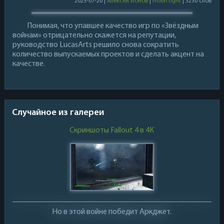
2023-07-20 |
Алексей Ионов
|
m00n1ight
| 3230 слов
Понимая, что упавшее качество игр по «Звёздным
войнам» отрицательно скажется на репутации,
руководство LucasArts решило снова сократить
количество выпускаемых проектов и сделать акцент на
качестве.
Случайное из галереи
Скриншоты Fallout 4 в 4K
Но в этой войне победит Аркджет.