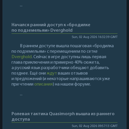
...
Начался ранний доступ к «бродилке
по подземельям» Dverghold
Sun, 02 Aug 2026 16:32:39 GMT
В раннем доступе вышла пошаговая «бродилка
по подземельям» с перемещением по сетке
Dverghold
. Сейчас в игре доступны лишь первая
глава приключения и примерно 40% сюжета,
а русский язык разработчики обещают добавить
позднее. Ещё они
ждут
ваших отзывов
и предложений (и некоторые напрашиваются уже
при чтении
описания
) на нашем форуме.
...
Ролевая тактика Quasimorph вышла из раннего
доступа
Sun, 02 Aug 2026 09:57:13 GMT