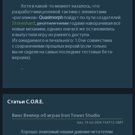
Хотя в какой-то момент казалось, что
разработчики ролевой тактики с элементами
«рогаликов»
Quasimorph
пойдут по пути создателей
Stoneshard
,
десятилетиями
годами наворачивая всё
новые механики, однако они всё же остановились
и выпустили игру из раннего доступа.
Из ожидаемого и печального: 1.0 не совместима
с сохранениями прошлых версий (если только
вы не сидели на самых последних тестовых бета-
версиях).
...
Статьи C.O.R.E.
Винс Веллер об играх Iron Tower Studio
Sun, 19 Jul 2026 13:47:12 GMT
Хорошо знакомый нашим давним читателям