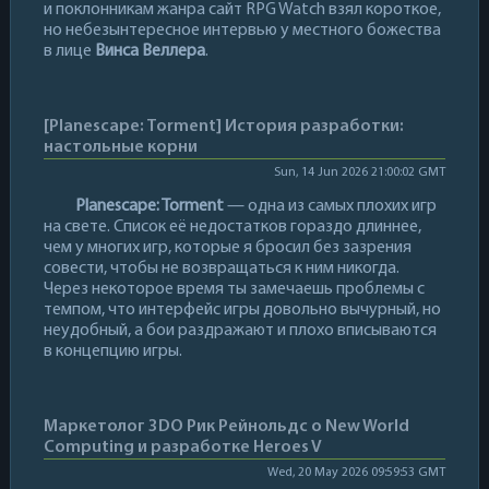
и поклонникам жанра сайт RPG Watch взял короткое,
но небезынтересное интервью у местного божества
в лице
Винса Веллера
.
[Planescape: Torment] История разработки:
настольные корни
Sun, 14 Jun 2026 21:00:02 GMT
Planescape: Torment
— одна из самых плохих игр
на свете. Список её недостатков гораздо длиннее,
чем у многих игр, которые я бросил без зазрения
совести, чтобы не возвращаться к ним никогда.
Через некоторое время ты замечаешь проблемы с
темпом, что интерфейс игры довольно вычурный, но
неудобный, а бои раздражают и плохо вписываются
в концепцию игры.
Маркетолог 3DO Рик Рейнольдс о New World
Computing и разработке Heroes V
Wed, 20 May 2026 09:59:53 GMT