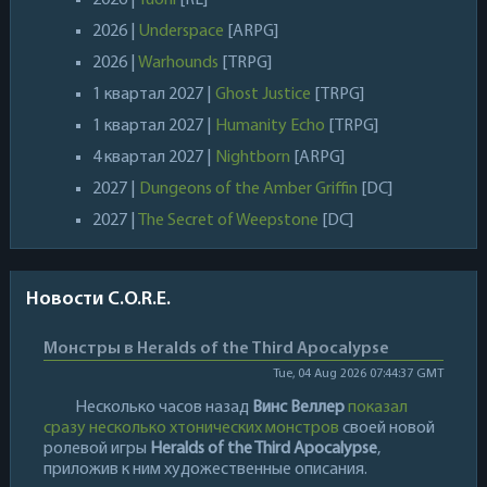
2026 |
Tuoni
[RL]
2026 |
Underspace
[ARPG]
2026 |
Warhounds
[TRPG]
1 квартал 2027 |
Ghost Justice
[TRPG]
1 квартал 2027 |
Humanity Echo
[TRPG]
4 квартал 2027 |
Nightborn
[ARPG]
2027 |
Dungeons of the Amber Griffin
[DC]
2027 |
The Secret of Weepstone
[DC]
Новости C.O.R.E.
Монстры в Heralds of the Third Apocalypse
Tue, 04 Aug 2026 07:44:37 GMT
Несколько часов назад
Винс Веллер
показал
сразу несколько хтонических монстров
своей новой
ролевой игры
Heralds of the Third Apocalypse
,
приложив к ним художественные описания.