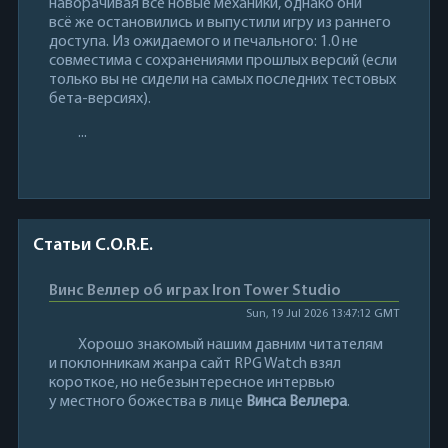
наворачивая всё новые механики, однако они
всё же остановились и выпустили игру из раннего
доступа. Из ожидаемого и печального: 1.0 не
совместима с сохранениями прошлых версий (если
только вы не сидели на самых последних тестовых
бета-версиях).
...
Статьи C.O.R.E.
Винс Веллер об играх Iron Tower Studio
Sun, 19 Jul 2026 13:47:12 GMT
Хорошо знакомый нашим давним читателям
и поклонникам жанра сайт RPG Watch взял
короткое, но небезынтересное интервью
у местного божества в лице
Винса Веллера
.