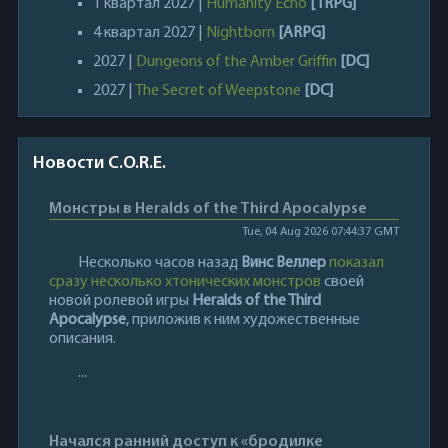
1 квартал 2027 |
Humanity Echo
[TRPG]
4 квартал 2027 |
Nightborn
[ARPG]
2027 |
Dungeons of the Amber Griffin
[DC]
2027 |
The Secret of Weepstone
[DC]
Новости C.O.R.E.
Монстры в Heralds of the Third Apocalypse
Tue, 04 Aug 2026 07:44:37 GMT
Несколько часов назад
Винс Веллер
показал
сразу несколько хтонических монстров
своей
новой ролевой игры
Heralds of the Third
Apocalypse
, приложив к ним художественные
описания.
...
Начался ранний доступ к «бродилке