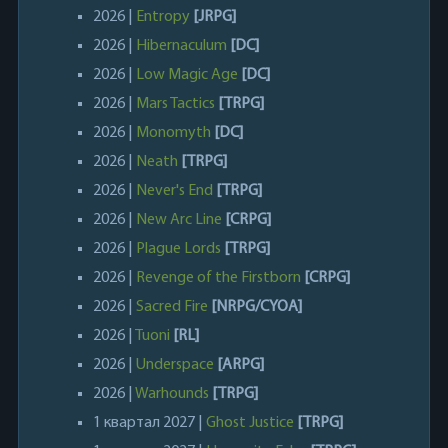
2026 |
Entropy
[JRPG]
2026 |
Hibernaculum
[DC]
2026 |
Low Magic Age
[DC]
2026 |
Mars Tactics
[TRPG]
2026 |
Monomyth
[DC]
2026 |
Neath
[TRPG]
2026 |
Never's End
[TRPG]
2026 |
New Arc Line
[CRPG]
2026 |
Plague Lords
[TRPG]
2026 |
Revenge of the Firstborn
[CRPG]
2026 |
Sacred Fire
[NRPG/CYOA]
2026 |
Tuoni
[RL]
2026 |
Underspace
[ARPG]
2026 |
Warhounds
[TRPG]
1 квартал 2027 |
Ghost Justice
[TRPG]