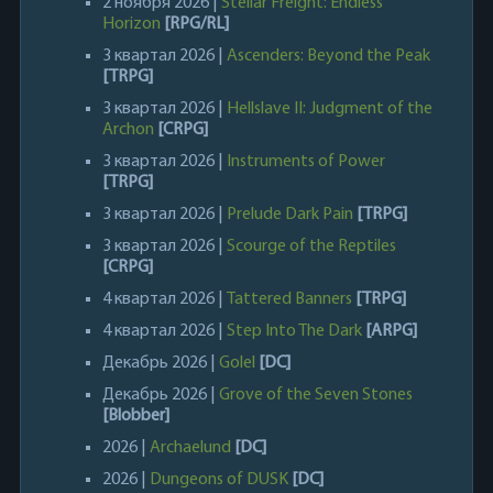
2 ноября 2026 |
Stellar Freight: Endless
Horizon
[RPG/RL]
3 квартал 2026 |
Ascenders: Beyond the Peak
[TRPG]
3 квартал 2026 |
Hellslave II: Judgment of the
Archon
[CRPG]
3 квартал 2026 |
Instruments of Power
[TRPG]
3 квартал 2026 |
Prelude Dark Pain
[TRPG]
3 квартал 2026 |
Scourge of the Reptiles
[CRPG]
4 квартал 2026 |
Tattered Banners
[TRPG]
4 квартал 2026 |
Step Into The Dark
[ARPG]
Декабрь 2026 |
Golel
[DC]
Декабрь 2026 |
Grove of the Seven Stones
[Blobber]
2026 |
Archaelund
[DC]
2026 |
Dungeons of DUSK
[DC]