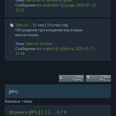
Тема:
Heroines of Swords & Spells
Сообщение от:
ukdouble1
|
Среда, 2026-07-22,
22:23
Tales of…
[1 тем | 19 ответов]
Обсуждение прохождения игр и ваши
впечатления.
Тема:
Tales of Zestiria
Сообщение от:
realavt
|
Суббота, 2025-01-11,
21:44
jRPG
Важные темы
Играем в jRPG
|
1
2
3
…
6
7
8