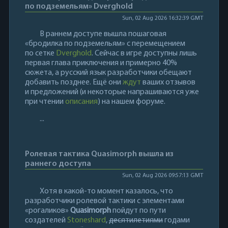
по подземельям» Dverghold
Sun, 02 Aug 2026 16:32:39 GMT
В раннем доступе вышла пошаговая
«бродилка по подземельям» с перемещением
по сетке
Dverghold
. Сейчас в игре доступны лишь
первая глава приключения и примерно 40%
сюжета, а русский язык разработчики обещают
добавить позднее. Ещё они
ждут
ваших отзывов
и предложений (и некоторые напрашиваются уже
при чтении
описания
) на нашем форуме.
...
Ролевая тактика Quasimorph вышла из
раннего доступа
Sun, 02 Aug 2026 09:57:13 GMT
Хотя в какой-то момент казалось, что
разработчики ролевой тактики с элементами
«рогаликов»
Quasimorph
пойдут по пути
создателей
Stoneshard
,
десятилетиями
годами