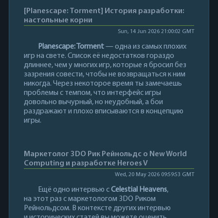
[Planescape: Torment] История разработки:
настольные корни
Sun, 14 Jun 2026 21:00:02 GMT
Planescape: Torment
— одна из самых плохих
игр на свете. Список её недостатков гораздо
длиннее, чем у многих игр, которые я бросил без
зазрения совести, чтобы не возвращаться к ним
никогда. Через некоторое время ты замечаешь
проблемы с темпом, что интерфейс игры
довольно вычурный, но неудобный, а бои
раздражают и плохо вписываются в концепцию
игры.
Маркетолог 3DO Рик Рейнольдс о New World
Computing и разработке Heroes V
Wed, 20 May 2026 09:59:53 GMT
Ещё одно интервью с
Celestial Heavens
,
на этот раз с маркетологом 3DO Риком
Рейнольдсом. В контексте других интервью
и исторических статей вы можете оценить,