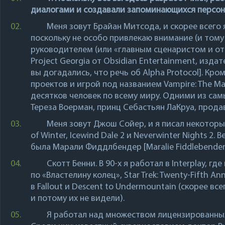
диалогами и создавали запоминающихся персон
02.
Меня зовут
Брайан Митсода
, и скорее всег
поскольку не особо привлекаю внимание (и тому
руководителем (или «главным сценаристом и от
Project Georgia от
Obsidian Entertainment
, издат
вы догадались, что речь об
Alpha Protocol
]. Кро
проектов и игрой под названием
Vampire: The M
десятков человек по всему миру. Одними из са
Тереза Воерман, принц Себастьян ЛаКруа, продаве
03.
Меня зовут
Джош Сойер
, и я писал некотор
of Winter
,
Icewind Dale 2
и
Neverwinter Nights 2
. 
была Марали Фиддлбендер [Maralie Fiddlebender
04.
Скотт Бенни
. В 90-х я работал в
Interplay
, гд
по «Властелину колец», Star Trek: Twenty-Fifth A
в
Fallout
и
Descent to Undermountain
(скорее все
и потому их не видели).
05.
Я работал над множеством лицензированных 