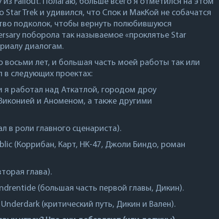
у из
Fallout
. Полагаю, больше всего я отметился на этом
 Star Trek и удивился, что Спок и МакКой не собачатся
ство подколок, чтобы вернуть полюбившуюся
ersary поборола так называемое «проклятье Star
риалу диалогам.
 восьми лет, и большая часть моей работы так или
л в следующих проектах:
и я работал над Аткатлой, городом дроу
 Виконией и Аноменом, а также другими
л в роли главного сценариста).
blic
(Коррибан, Карт, HK-47, Джоли Биндо, роман
вторая глава).
Undrentide
(большая часть первой главы, Дикин).
e Underdark
(критический путь, Дикин и Вален).