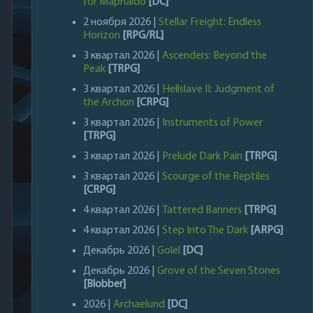
for Maphaldo
[DC]
2 ноября 2026 |
Stellar Freight: Endless
Horizon
[RPG/RL]
3 квартал 2026 |
Ascenders: Beyond the
Peak
[TRPG]
3 квартал 2026 |
Hellslave II: Judgment of
the Archon
[CRPG]
3 квартал 2026 |
Instruments of Power
[TRPG]
3 квартал 2026 |
Prelude Dark Pain
[TRPG]
3 квартал 2026 |
Scourge of the Reptiles
[CRPG]
4 квартал 2026 |
Tattered Banners
[TRPG]
4 квартал 2026 |
Step Into The Dark
[ARPG]
Декабрь 2026 |
Golel
[DC]
Декабрь 2026 |
Grove of the Seven Stones
[Blobber]
2026 |
Archaelund
[DC]