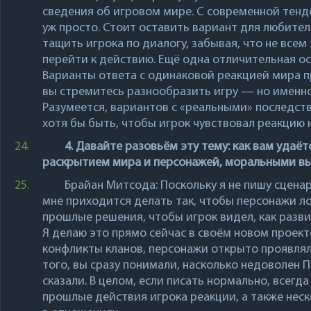
сведения об игровом мире. С современной тенд
уж просто. Стоит оставить вариант для любителе
тащить игрока по диалогу, забывая, что не всем
перейти к действию. Ещё одна отличительная о
Варианты ответа с одинаковой реакцией мира 
вы стремитесь разнообразить игру — но именн
Разумеется, вариантов с «реальными» последст
хотя бы быть, чтобы игрок чувствовал реакцию н
24.
4. Давайте разовьём эту тему: как вам удаё
раскрытием мира и персонажей, моральными вы
25.
Брайан Митсода
: Поскольку я не пишу сцен
мне приходится делать так, чтобы персонажи ло
прошлые решения, чтобы игрок видел, как разв
Я делаю это прямо сейчас в своём новом проекте
конфликты кланов, персонажи открыто проявлял
того, вы сразу понимали, насколько недоволен П
сказали. В целом, если писать нормально, всег
прошлые действия игрока реакции, а также нес