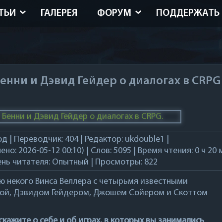
ТЬИ
ГАЛЕРЕЯ
ФОРУМ
ПОДДЕРЖАТЬ
енни и Дэвид Гейдер о диалогах в CRPG
д | Переводчик:
404
| Редактор:
ukdouble1
|
ено: 2026-05-12 00:10) | Слов: 5095 | Время чтения: 0 ч 20 
ень читателя:
Опытный
| Просмотры:
822
ью некого
Винса Веллера
с четырьмя известными
ой
,
Дэвидом Гейдером
,
Джошем Сойером
и
Скоттом
сскажите о себе и об играх, в которых вы занимались