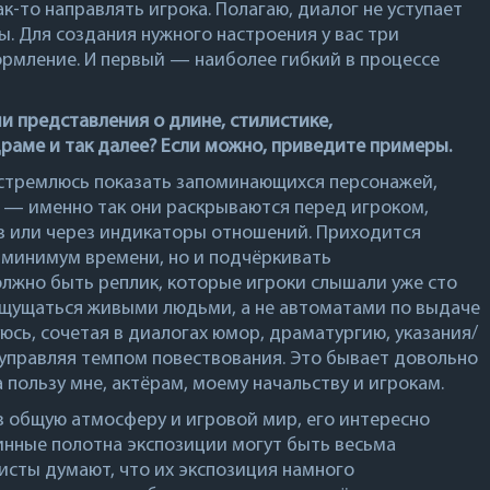
как-то направлять игрока. Полагаю, диалог не уступает
. Для создания нужного настроения у вас три
ормление. И первый — наиболее гибкий в процессе
ши представления о длине, стилистике,
драме и так далее? Если можно, приведите примеры.
я стремлюсь показать запоминающихся персонажей,
 — именно так они раскрываются перед игроком,
ов или через индикаторы отношений. Приходится
 минимум времени, но и подчёркивать
олжно быть реплик, которые игроки слышали уже сто
ощущаться живыми людьми, а не автоматами по выдаче
сь, сочетая в диалогах юмор, драматургию, указания/
управляя темпом повествования. Это бывает довольно
а пользу мне, актёрам, моему начальству и игрокам.
в общую атмосферу и игровой мир, его интересно
линные полотна экспозиции могут быть весьма
ристы думают, что их экспозиция намного