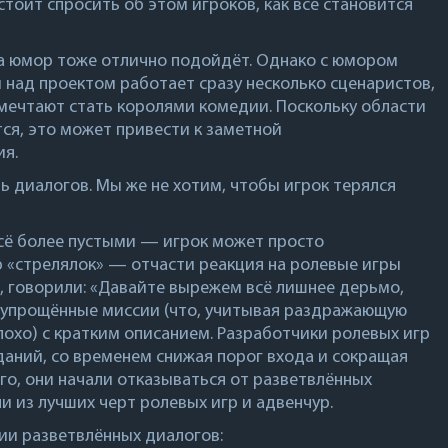
стоит спросить об этом игроков, как всё становится
 юмор тоже отлично подойдёт. Однако с юмором
 над проектом работает сразу несколько сценаристов,
мечтают стать королями комедии. Поскольку области
ся, это может привести к заметной
ия.
ть диалогов. Мы же не хотим, чтобы игрок терялся
 всё более пустыми — игрок может просто
р «стрелялок» — отчасти реакция на ролевые игры
om, говорили: «Давайте вырежем всё лишнее дерьмо,
о упрощённые миссии (что, учитывая раздражающую
плохо) с кратким описанием. Разработчики ролевых игр
даний, со временем снижая порог входа и сокращая
ого, они начали отказываться от разветвлённых
и из лучших черт ролевых игр и адвенчур.
нии разветвлённых диалогов: