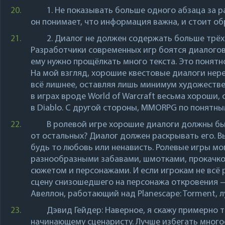
20.
1. Не показывать больше одного абзаца за р
он понимает, что информация важна, и стоит об
21.
2. Диалог не должен содержать больше трёх
Разработчики современных игр боятся диалогов к
ему нужно прощёлкать много текста. Это понятно
На мой взгляд, хорошие квестовые диалоги нер
всё лишнее, оставляя лишь минимум художеств
в играх вроде World of Warcraft весьма хороши,
в
Diablo
. С другой стороны, MMORPG по понятн
22.
В ролевой игре хорошие диалоги должны бы
от остальных? Диалог должен раскрывать его. В
будь то любовь или ненависть. Ролевые игры м
разнообразными забавами, шмотками, прокачко
сюжетом и персонажами. И если игрокам не всё 
сцену снизошедшего на персонажа откровения —
Авеллон
, работающий над
Planescape: Torment
, 
23.
Дэвид Гейдер
: Наверное, я скажу примерно 
начинающему сценаристу. Лучше избегать многос