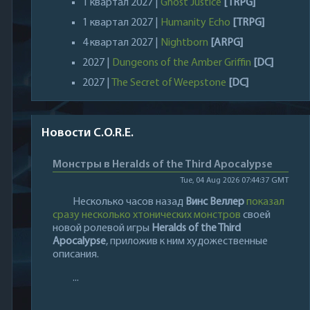
1 квартал 2027 |
Ghost Justice
[TRPG]
1 квартал 2027 |
Humanity Echo
[TRPG]
4 квартал 2027 |
Nightborn
[ARPG]
2027 |
Dungeons of the Amber Griffin
[DC]
2027 |
The Secret of Weepstone
[DC]
Новости C.O.R.E.
Монстры в Heralds of the Third Apocalypse
Tue, 04 Aug 2026 07:44:37 GMT
Несколько часов назад
Винс Веллер
показал
сразу несколько хтонических монстров
своей
новой ролевой игры
Heralds of the Third
Apocalypse
, приложив к ним художественные
описания.
...