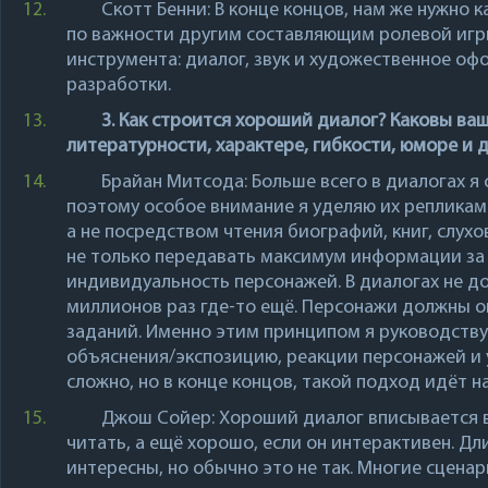
12.
Скотт Бенни
: В конце концов, нам же нужно 
по важности другим составляющим ролевой игры
инструмента: диалог, звук и художественное оф
разработки.
13.
3. Как строится хороший диалог? Каковы ва
литературности, характере, гибкости, юморе и 
14.
Брайан Митсода
: Больше всего в диалогах 
поэтому особое внимание я уделяю их репликам
а не посредством чтения биографий, книг, слух
не только передавать максимум информации за
индивидуальность персонажей. В диалогах не д
миллионов раз где-то ещё. Персонажи должны 
заданий. Именно этим принципом я руководствую
объяснения/экспозицию, реакции персонажей и 
сложно, но в конце концов, такой подход идёт н
15.
Джош Сойер
: Хороший диалог вписывается 
читать, а ещё хорошо, если он интерактивен. Д
интересны, но обычно это не так. Многие сцена