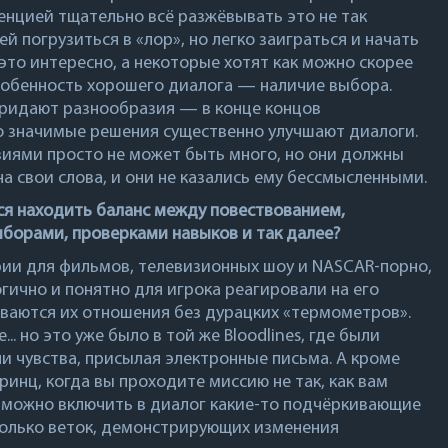
енцией тщательно всё разжёвывать это не так
й погрузиться в «лор», но легко заиграться и начать
 это интересно, а некоторые хотят как можно скорее
собенность хорошего диалога — наличие выбора.
придают разнообразия — в конце концов
о значимые решения существенно улучшают диалоги.
виями просто не может быть много, но они должны
а свои слова, и они не казались ему бессмысленными.
тся находить баланс между повествованием,
борами, проверками навыков и так далее?
арии для фильмов, телевизионных шоу и NASCAR-порно,
гично и понятно для игрока реагировали на его
иваются их отношения без дурацких «термометров».
... но это уже было в той же
Bloodlines
, где были
и чувства, присылая электронные письма. А кроме
ринц, когда вы проходите миссию не так, как вам
да можно включить в диалог какие-то подчёркивающие
колько веток, демонстрирующих изменения