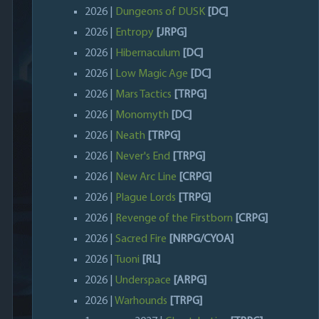
2026 |
Dungeons of DUSK
[DC]
2026 |
Entropy
[JRPG]
2026 |
Hibernaculum
[DC]
2026 |
Low Magic Age
[DC]
2026 |
Mars Tactics
[TRPG]
2026 |
Monomyth
[DC]
2026 |
Neath
[TRPG]
2026 |
Never's End
[TRPG]
2026 |
New Arc Line
[CRPG]
2026 |
Plague Lords
[TRPG]
2026 |
Revenge of the Firstborn
[CRPG]
2026 |
Sacred Fire
[NRPG/CYOA]
2026 |
Tuoni
[RL]
2026 |
Underspace
[ARPG]
2026 |
Warhounds
[TRPG]