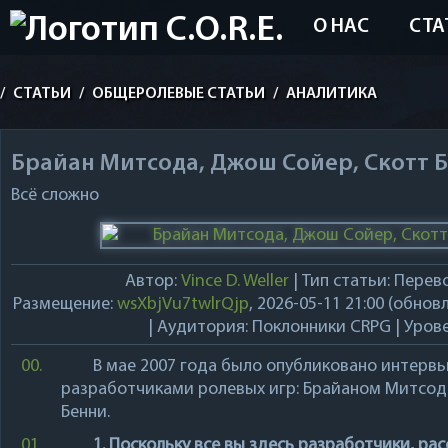
О НАС
СТА
/
СТАТЬИ
/
ОБЩЕРОЛЕВЫЕ СТАТЬИ
/
АНАЛИТИКА
Брайан Митсода, Джош Сойер, Скотт Б
Всё сложно
Автор:
Vince D. Weller
|
Тип статьи:
Перево
Размещение:
wsXbjVu7twlrQjp
,
2026-05-11
21:00 (обновл
| Аудитория:
Поклонники CRPG
| Уров
00.
В мае 2007 года было опубликовано интерв
разработчиками ролевых игр:
Брайаном Митсод
Бенни
.
01.
1. Поскольку все вы здесь разработчики, ра