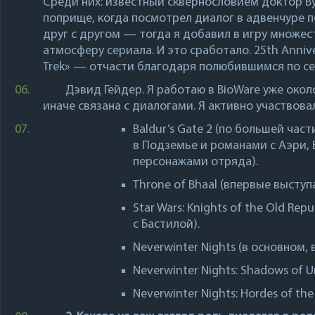
Среди них: известный сквернословием доктор В
поприще, когда посмотрел диалог в адвенчуре по
друг с другом — тогда я добавил в игру множе
атмосферу сериала. И это сработало. 25th Anniv
Trek» — отчасти благодаря полюбившимся по се
06.
Дэвид Гейдер
. Я работаю в
BioWare
уже около
иначе связана с диалогами. Я активно участвова
07.
Baldur’s Gate 2
(по большей част
в Подземье и романами с Аэри,
персонажами отряда).
Throne of Bhaal
(впервые выступа
Star Wars: Knights of the Old Repu
с Бастилой).
Neverwinter Nights
(в основном, 
Neverwinter Nights: Shadows of 
Neverwinter Nights: Hordes of th