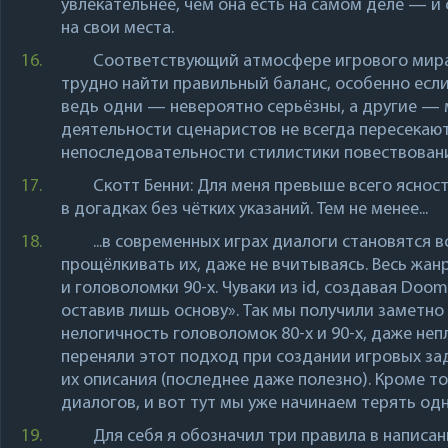
увлекательнее, чем она есть на самом деле — и 
на свои места.
16.
Соответствующий атмосфере игрового мира
трудно найти правильный баланс, особенно если
ведь одни — невероятно серьёзны, а другие — 
деятельности сценаристов не всегда пересекают
непоследовательности стилистики повествован
17.
Скотт Бенни
: Для меня превыше всего яснос
в догадках без чётких указаний. Тем не менее...
18.
...в современных играх диалоги становятся
прощёлкивать их, даже не вчитываясь. Весь жан
и головоломки 90-х. Чуваки из id, создавая Do
оставив лишь основу». Так мы получили заметн
нелогичность головоломок 80-х и 90-х, даже не
переняли этот подход при создании игровых за
их описания (последнее даже полезно). Кроме т
диалогов, и вот тут мы уже начинаем терять одн
19.
Для себя я обозначил три правила в написа