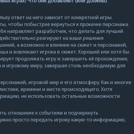
левых играх? Что они добавляют (или должны)
льку ответ на него зависит от конкретной игры.
ты, чтобы побыстрее вернуться к прокачке персонажа.
ебя направляет разработчик, что делать для лучшей
е действительно реагируют на ваши решения
шений, а возможно и влияние на сюжет и персонажей,
ша и вовлекают игрока в сюжет. Хороший или хотя бы
ирует продолжать игру и завершить её прохождение,
 и игровому миру, завершая столь необходимую для
ерсонажей, игровой мир и его атмосферу. Как и многие
листике, времени и месте происходящего. Хотя
рмацию, не использовать остальные возможности
зить отношение к событиям и подчеркнуть
нужно просто передать игроку какую-то информацию,