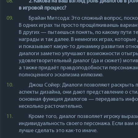
08.
2. Какова на ваш взгляд роль диалогов в ро
в игровой процесс?
09.
Брайан Митсода
: Это сложный вопрос, поско
В одних играх ты просто прощёлкиваешь вариан
В других — пытаешься понять, по какому пути т
награды и так далее. В немногих играх, которы
и показывают какую-то динамику развития отно
диалоги заметно улучшают возможности отыгры
удовлетворительный диалог (да и сюжет) мотив
а также придаёт правдоподобности персонажам
полноценного эскапизма иллюзию.
10.
Джош Сойер
: Диалоги позволяют раскрыть п
аспекты дизайна, они дают представление о сти
основная функция диалогов — передавать инфо
несколько расточительно.
11.
Кроме того, диалог позволяет игроку выра
индивидуальность своего персонажа. Если вам 
лучше сделать это как-то иначе.