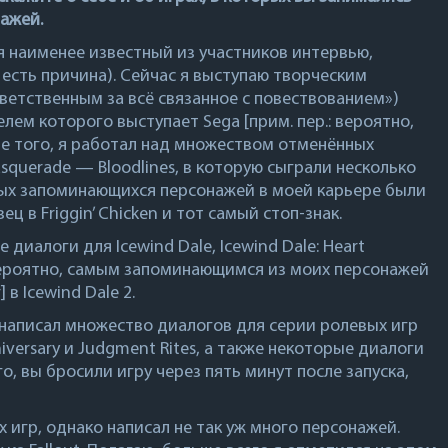
ажей.
о я наименее известный из участников интервью,
 есть причина). Сейчас я выступаю творческим
ветственным за всё связанное с повествованием»)
елем которого выступает Sega [прим. пер.: вероятно,
ме того, я работал над множеством отменённых
asquerade — Bloodlines
, в которую сыграли несколько
мых запоминающихся персонажей в моей карьере были
ц в Friggin’ Chicken и тот самый стоп-знак.
ые диалоги для
Icewind Dale
,
Icewind Dale: Heart
Вероятно, самым запоминающимся из моих персонажей
] в
Icewind Dale 2
.
е написал множество диалогов для серии ролевых игр
nniversary и Judgment Rites, а также некоторые диалоги
го, вы бросили игру через пять минут после запуска,
игр, однако написал не так уж много персонажей.