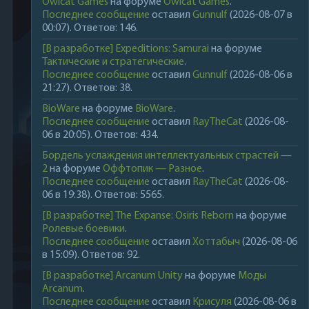
Owlcat Games
на форуме
Owlcat Games
.
Последнее сообщение
оставил
Gunnulf
(2026-08-07 в
00:07). Ответов: 146.
[В разработке] Expeditions: Samurai
на форуме
Тактические и стратегические
.
Последнее сообщение
оставил
Gunnulf
(2026-08-06 в
21:27). Ответов: 38.
BioWare
на форуме
BioWare
.
Последнее сообщение
оставил
RayTheCat
(2026-08-
06 в 20:05). Ответов: 434.
Бордель услаждения интеллектуальных страстей —
2
на форуме
Оффтопик — Разное
.
Последнее сообщение
оставил
RayTheCat
(2026-08-
06 в 19:38). Ответов: 5565.
[В разработке] The Expanse: Osiris Reborn
на форуме
Ролевые боевики
.
Последнее сообщение
оставил
Хоттабыч
(2026-08-06
в 15:09). Ответов: 92.
[В разработке] Arcanum Unity
на форуме
Моды
Arcanum
.
Последнее сообщение
оставил
Крисуля
(2026-08-06 в