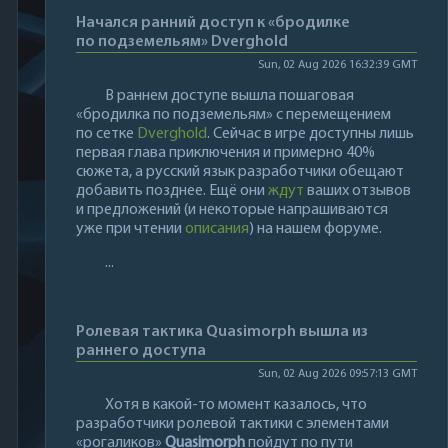
Начался ранний доступ к «бродилке
по подземельям» Dverghold
Sun, 02 Aug 2026 16:32:39 GMT
В раннем доступе вышла пошаговая
«бродилка по подземельям» с перемещением
по сетке
Dverghold
. Сейчас в игре доступны лишь
первая глава приключения и примерно 40%
сюжета, а русский язык разработчики обещают
добавить позднее. Ещё они
ждут
ваших отзывов
и предложений (и некоторые напрашиваются
уже при чтении
описания
) на нашем форуме.
...
Ролевая тактика Quasimorph вышла из
раннего доступа
Sun, 02 Aug 2026 09:57:13 GMT
Хотя в какой-то момент казалось, что
разработчики ролевой тактики с элементами
«рогаликов»
Quasimorph
пойдут по пути