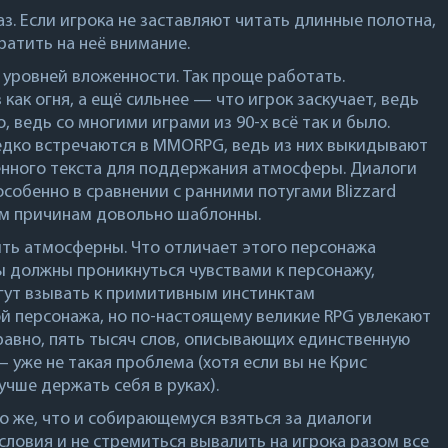
аз. Если игрока не заставляют читать длинные полотна,
ратить на неё внимание.
 уровней вложенности. Так проще работать.
ак огня, а ещё сильнее — что игрок заскучает, ведь
, ведь со многими играми из 90-х всё так и было.
едко встречаются в MMORPG, ведь из них выкидывают
енного текста для поддержания атмосферы. Диалоги
 особенно в сравнении с ранними потугами
Blizzard
ым причинам довольно шаблонны.
ть атмосферны. Что отличает этого персонажа
ы должны проникнуться чувствами к персонажу,
огут взывать к примитивным инстинктам
й персонажа, но по-настоящему великие RPG увлекают
равно, пять тысяч слов, описывающих единственную
 уже не такая проблема (хотя если вы не
Крис
лучше держать себя в руках).
то же, что и собирающемуся взяться за диалоги
ловия и не стремиться вывалить на игрока разом все