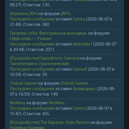
09:27). Ответов: 130.
Играем в jRPG
на форуме
jRPG
.
Последнее сообщение
оставил
Sylvius
(2026-08-07 в
21:49). Ответов: 360.
Проверь себя. Викторина на выходные.
на форуме
Оффтопик — Разное
.
Последнее сообщение
оставил
ukdouble1
(2026-08-07
в 20:44). Ответов: 2011.
[В разработке] Expeditions: Samurai
на форуме
Тактические и стратегические
.
Последнее сообщение
оставил
Gunnulf
(2026-08-07 в
16:59). Ответов: 39.
Owlcat Games
на форуме
Owlcat Games
.
Последнее сообщение
оставил
Архивариус
(2026-08-
07 в 16:59). Ответов: 149.
BioWare
на форуме
BioWare
.
Последнее сообщение
оставил
Sylvius
(2026-08-07 в
15:47). Ответов: 435.
[В разработке] The Expanse: Osiris Reborn
на форуме
Ролевые боевики
.