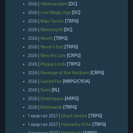
2026 |
Hibernaculum
[DC]
2026 |
Low Magic Age
[DC]
2026 |
Mars Tactics
[TRPG]
2026 |
Monomyth
[DC]
2026 |
Neath
[TRPG]
2026 |
Never's End
[TRPG]
2026 |
New Arc Line
[CRPG]
2026 |
Plague Lords
[TRPG]
2026 |
Revenge of the Firstborn
[CRPG]
2026 |
Sacred Fire
[NRPG/CYOA]
2026 |
Tuoni
[RL]
2026 |
Underspace
[ARPG]
2026 |
Warhounds
[TRPG]
1 квартал 2027 |
Ghost Justice
[TRPG]
1 квартал 2027 |
Humanity Echo
[TRPG]