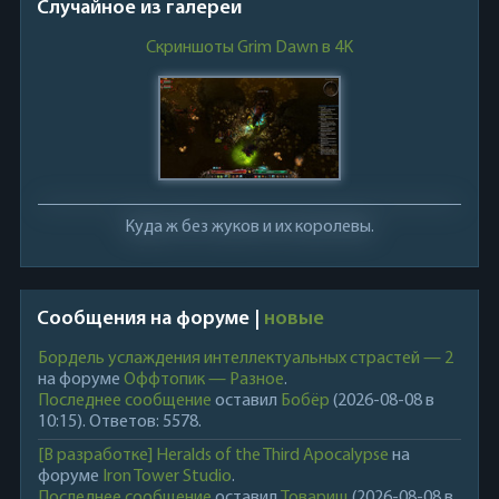
Случайное из галереи
Скриншоты Grim Dawn в 4K
Куда ж без жуков и их королевы.
Сообщения на форуме |
новые
Бордель услаждения интеллектуальных страстей — 2
на форуме
Оффтопик — Разное
.
Последнее сообщение
оставил
Бобёр
(2026-08-08 в
10:15). Ответов: 5578.
[В разработке] Heralds of the Third Apocalypse
на
форуме
Iron Tower Studio
.
Последнее сообщение
оставил
Товарищ
(2026-08-08 в