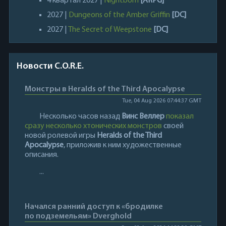
4 квартал 2027 |
Nightborn
[ARPG]
2027 |
Dungeons of the Amber Griffin
[DC]
2027 |
The Secret of Weepstone
[DC]
Новости C.O.R.E.
Монстры в Heralds of the Third Apocalypse
Tue, 04 Aug 2026 07:44:37 GMT
Несколько часов назад
Винс Веллер
показал
сразу несколько хтонических монстров
своей
новой ролевой игры
Heralds of the Third
Apocalypse
, приложив к ним художественные
описания.
...
Начался ранний доступ к «бродилке
по подземельям» Dverghold