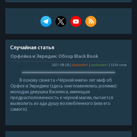
Случайная статья
Орфейка и Эвридик: Обзор Black Book
2021-08-28 |
ukdouble1
|
ukdouble1
| 3234 слов
В основу сюжета «Чёрной книги» лёг миф об
Орфее и Эвридике (здесь они поменялись ролями):
молодая девушка Василиса, имеющая
предрасположенность к чёрной магии, пытается
вызволить из ада душу возлюбленного (или его
самого).