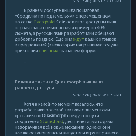
Sun, 02 Aug 2026 16:32:39 GMT
В раннем доступе вышла пошаговая
«бродилка по подземельям» с перемещением
по сетке
Dverghold
. Сейчас в игре доступны лишь
первая глава приключения и примерно 40%
сюжета, а русский язык разработчики обещают
добавить позднее. Ещё они
ждут
ваших отзывов
и предложений (и некоторые напрашиваются уже
при чтении
описания
) на нашем форуме.
...
Ролевая тактика Quasimorph вышла из
раннего доступа
Sun, 02 Aug 2026 09:57:13 GMT
Хотя в какой-то момент казалось, что
разработчики ролевой тактики с элементами
«рогаликов»
Quasimorph
пойдут по пути
создателей
Stoneshard
,
десятилетиями
годами
наворачивая всё новые механики, однако они
всё же остановились и выпустили игру из раннего