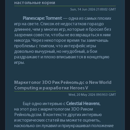
настольные корни
Sun, 14 Jun 2026 21:00:02 GMT
Planescape: Torment
— одна из самых плохих
игр на свете. Список её недостатков гораздо
длиннее, чем у многих игр, которые я бросил без
зазрения совести, чтобы не возвращаться к ним
никогда. Через некоторое время ты замечаешь
проблемы с темпом, что интерфейс игры
довольно вычурный, но неудобный, а бои
раздражают и плохо вписываются в концепцию
игры.
Маркетолог 3DO Рик Рейнольдс о New World
Computing и разработке Heroes V
Wed, 20 May 2026 09:59:53 GMT
Ещё одно интервью с
Celestial Heavens
,
на этот раз с маркетологом 3DO Риком
Рейнольдсом. В контексте других интервью
и исторических статей вы можете оценить,
насколько он лукавил и приукрашивал положение