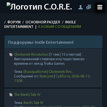
/
ФОРУМ
/
ОСНОВНОЙ РАЗДЕЛ
/
INXILE
ENTERTAINMENT
|
К НОВЫМ СООБЩЕНИЯМ
Подфорумы:
Inxile Entertainment
Clockwork Revolution
[1 тем | 15 ответов]
Викторианский стимпанк и путешествия во
времени от звёзд Troika Games.
Тема:
[В разработке] Clockwork Rev...
Сообщение от:
Крисуля
|
Суббота, 2026-06-13,
13:08
The Bard’s Tale IV
Тема:
Bard’s Tale IV