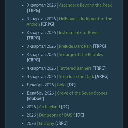
3 квартал 2026 |
Ascenders: Beyond the Peak
[TRPG]
3 квартал 2026 |
Hellslave II: Judgment of the
Archon
[CRPG]
3 квартал 2026 |
Instruments of Power
[TRPG]
3 квартал 2026 |
Prelude Dark Pain
[TRPG]
3 квартал 2026 |
Scourge of the Reptiles
[CRPG]
4 квартал 2026 |
Tattered Banners
[TRPG]
4 квартал 2026 |
Step Into The Dark
[ARPG]
Декабрь 2026 |
Golel
[DC]
Декабрь 2026 |
Grove of the Seven Stones
[Blobber]
2026 |
Archaelund
[DC]
2026 |
Dungeons of DUSK
[DC]
2026 |
Entropy
[JRPG]