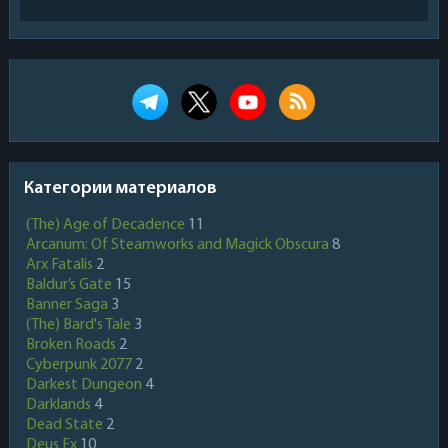
Категории материалов
(The) Age of Decadence
11
Arcanum: Of Steamworks and Magick Obscura
8
Arx Fatalis
2
Baldur’s Gate
15
Banner Saga
3
(The) Bard's Tale
3
Broken Roads
2
Cyberpunk 2077
2
Darkest Dungeon
4
Darklands
4
Dead State
2
Deus Ex
10