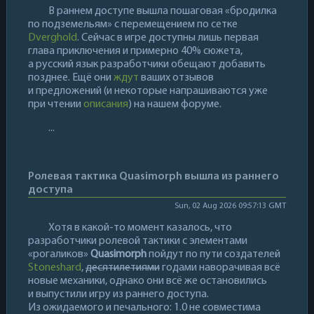
В раннем доступе вышла пошаговая «бродилка
по подземельям» с перемещением по сетке
Dverghold
. Сейчас в игре доступны лишь первая
глава приключения и примерно 40% сюжета,
а русский язык разработчики обещают добавить
позднее. Ещё они
ждут
ваших отзывов
и предложений (и некоторые напрашиваются уже
при чтении
описания
) на нашем форуме.
...
Ролевая тактика Quasimorph вышла из раннего
доступа
Sun, 02 Aug 2026 09:57:13 GMT
Хотя в какой-то момент казалось, что
разработчики ролевой тактики с элементами
«рогаликов»
Quasimorph
пойдут по пути создателей
Stoneshard
,
десятилетиями
годами наворачивая всё
новые механики, однако они всё же остановились
и выпустили игру из раннего доступа.
Из ожидаемого и печального: 1.0 не совместима