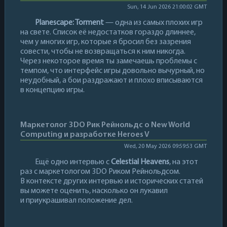
Sun, 14 Jun 2026 21:00:02 GMT
Planescape: Torment
— одна из самых плохих игр
на свете. Список её недостатков гораздо длиннее,
чем у многих игр, которые я бросил без зазрения
совести, чтобы не возвращаться к ним никогда.
Через некоторое время ты замечаешь проблемы с
темпом, что интерфейс игры довольно вычурный, но
неудобный, а бои раздражают и плохо вписываются
в концепцию игры.
Маркетолог 3DO Рик Рейнольдс о New World
Computing и разработке Heroes V
Wed, 20 May 2026 09:59:53 GMT
Ещё одно интервью с
Celestial Heavens
, на этот
раз с маркетологом 3DO Риком Рейнольдсом.
В контексте других интервью и исторических статей
вы можете оценить, насколько он лукавил
и приукрашивал положение дел.