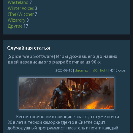
Wasteland
7
Winter Voices
3
(The) Witcher
7
Wizardry
3
Другие
17
Случайная статья
[Spiderweb Software] Игры дожившего до наших
дней независимого разработчика из 90-х
2023-02-10 |
dgomez
|
m00n1ight
| 4540 слов
Весьма немногие в принципе знают, что уже почти
30 в лет в тесной каморке где-то в Сиэтле сидит
добродушный программист-писатель и почти каждый