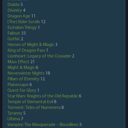
Diablo
5
Divinity
4
Dragon Age
11
(The) Elder Scrolls
12
Eschalon Trilogy
1
Fallout
33
Gothic
2
Heroes of Might & Magic
3
King of Dragon Pass
1
Lionheart: Legacy of the Crusader
2
Mass Effect
21
Might & Magic
6
Neverwinter Nights
18
Pillars of Eternity
12
Planescape
6
Quest for Glory
1
Star Wars: Knights of the Old Republic
6
Temple of Elemental Evil
8
Torment: Tides of Numenera
8
Tyranny
5
Ultima
7
Vampire: The Masquerade – Bloodlines
5