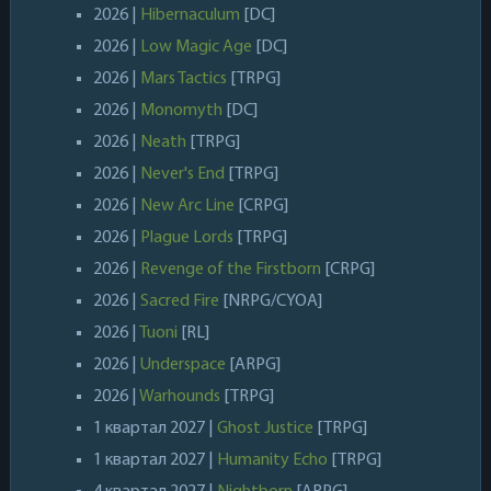
2026 |
Hibernaculum
[DC]
2026 |
Low Magic Age
[DC]
2026 |
Mars Tactics
[TRPG]
2026 |
Monomyth
[DC]
2026 |
Neath
[TRPG]
2026 |
Never's End
[TRPG]
2026 |
New Arc Line
[CRPG]
2026 |
Plague Lords
[TRPG]
2026 |
Revenge of the Firstborn
[CRPG]
2026 |
Sacred Fire
[NRPG/CYOA]
2026 |
Tuoni
[RL]
2026 |
Underspace
[ARPG]
2026 |
Warhounds
[TRPG]
1 квартал 2027 |
Ghost Justice
[TRPG]
1 квартал 2027 |
Humanity Echo
[TRPG]