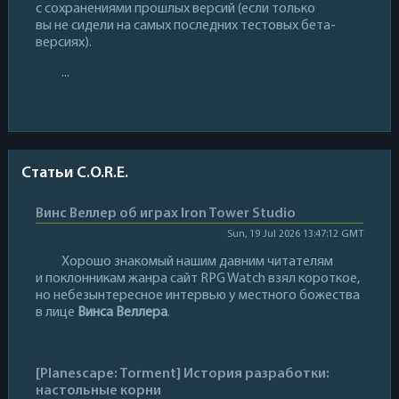
с сохранениями прошлых версий (если только
вы не сидели на самых последних тестовых бета-
версиях).
...
Статьи C.O.R.E.
Винс Веллер об играх Iron Tower Studio
Sun, 19 Jul 2026 13:47:12 GMT
Хорошо знакомый нашим давним читателям
и поклонникам жанра сайт RPG Watch взял короткое,
но небезынтересное интервью у местного божества
в лице
Винса Веллера
.
[Planescape: Torment] История разработки:
настольные корни