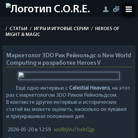
/
СТАТЬИ
/
ИГРЫ И ИГРОВЫЕ СЕРИИ
/
HEROES OF
MIGHT & MAGIC
Маркетолог 3DO Рик Рейнольдс о New World
Computing и разработке Heroes V
Ещё одно интервью с
Celestial Heavens
, на этот
раз с маркетологом 3DO Риком Рейнольдсом.
В контексте других интервью и исторических
статей вы можете оценить, насколько он лукавил
и приукрашивал положение дел.
2026-05-20
в 12:59
wsXbjVu7twlrQjp