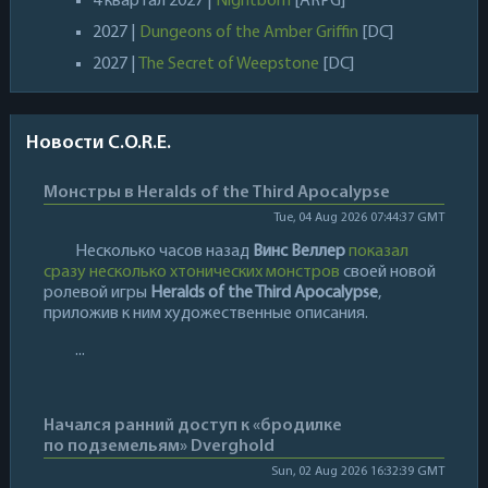
4 квартал 2027 |
Nightborn
[ARPG]
2027 |
Dungeons of the Amber Griffin
[DC]
2027 |
The Secret of Weepstone
[DC]
Новости C.O.R.E.
Монстры в Heralds of the Third Apocalypse
Tue, 04 Aug 2026 07:44:37 GMT
Несколько часов назад
Винс Веллер
показал
сразу несколько хтонических монстров
своей новой
ролевой игры
Heralds of the Third Apocalypse
,
приложив к ним художественные описания.
...
Начался ранний доступ к «бродилке
по подземельям» Dverghold
Sun, 02 Aug 2026 16:32:39 GMT