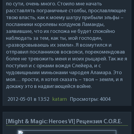
по сути, очень много. Стоило мне начать
расставлять пограничные столбы, прославляющие
твою власть, как к моему шатру прибыли эльфы –
посланники королевы колдунов Ламанды,
заявившие, что их госпожа не будет спокойно
наблюдать за тем, как ты, мой господин,
«разворовываешь их земли». Я возмутился и
отправил посланников восвояси, порекомендовав
более не тревожить меня и моих рыцарей. Так же я
поступил и с орками вождя Слейера, и с
чудовищными миньонами чародея Аламара. Это
моя… прости, я хотел сказать – твоя – земля, и я
докажу это в надвигающейся войне.
2012-05-01
в 13:52
katarn
Просмотры: 4004
[Might & Magic: Heroes VI] Рецензия C.O.R.E.