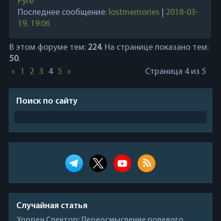
Pyre
Последнее сообщение:
lostmemories
|
2018-03-
19, 19:06
В этом форуме тем:
224
. На странице показано тем:
50
.
«
1
2
3
4
5
»
Страница
4
из
5
Поиск по сайту
Случайная статья
Уоррен Спектор: Переосмысление ролевого