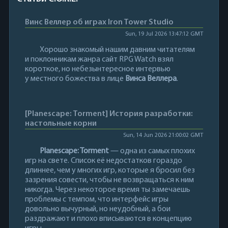
Винс Веллер об играх Iron Tower Studio
Sun, 19 Jul 2026 13:47:12 GMT
Хорошо знакомый нашим давним читателям
и поклонникам жанра сайт RPG Watch взял
короткое, но небезынтересное интервью
у местного божества в лице
Винса Веллера
.
[Planescape: Torment] История разработки:
настольные корни
Sun, 14 Jun 2026 21:00:02 GMT
Planescape: Torment
— одна из самых плохих
игр на свете. Список её недостатков гораздо
длиннее, чем у многих игр, которые я бросил без
зазрения совести, чтобы не возвращаться к ним
никогда. Через некоторое время ты замечаешь
проблемы с темпом, что интерфейс игры
довольно вычурный, но неудобный, а бои
раздражают и плохо вписываются в концепцию