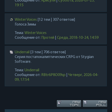
Сообщение от:
Крисуля
|
Суббота, 2026-07-25,
19:15
Winter Voices
[12 тем | 307 ответов]
Голоса Зимы
Тема:
Winter Voices
Сообщение от:
Протей
|
Среда, 2018-10-24, 14:59
Underrail
[3 тем | 706 ответов]
Серия постапокалиптических CRPG от Stygian
Software.
Тема:
Underrail
Сообщение от:
RBtr6P8O09sp
|
Четверг, 2026-04-
09, 17:54