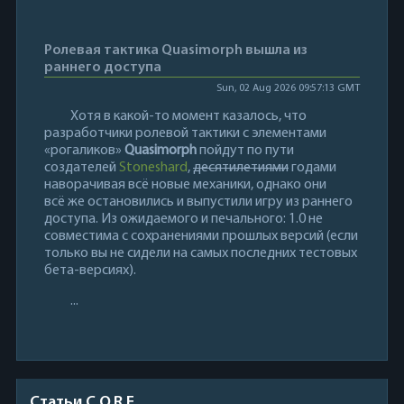
Ролевая тактика Quasimorph вышла из
раннего доступа
Sun, 02 Aug 2026 09:57:13 GMT
Хотя в какой-то момент казалось, что
разработчики ролевой тактики с элементами
«рогаликов»
Quasimorph
пойдут по пути
создателей
Stoneshard
,
десятилетиями
годами
наворачивая всё новые механики, однако они
всё же остановились и выпустили игру из раннего
доступа. Из ожидаемого и печального: 1.0 не
совместима с сохранениями прошлых версий (если
только вы не сидели на самых последних тестовых
бета-версиях).
...
Статьи C.O.R.E.