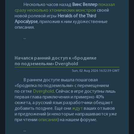
Несколько часов назад
Винс Веллер
показал
сразу несколько хтонических монстров
своей
новой ролевой игры
Heralds of the Third
Apocalypse
, приложив к ним художественные
описания.
...
Начался ранний доступ к «бродилке
по подземельям» Dverghold
Sun, 02 Aug 2026 16:32:39 GMT
В раннем доступе вышла пошаговая
«бродилка по подземельям» с перемещением
по сетке
Dverghold
. Сейчас в игре доступны лишь
первая глава приключения и примерно 40%
сюжета, а русский язык разработчики обещают
добавить позднее. Ещё они
ждут
ваших отзывов
и предложений (и некоторые напрашиваются уже
при чтении
описания
) на нашем форуме.
...