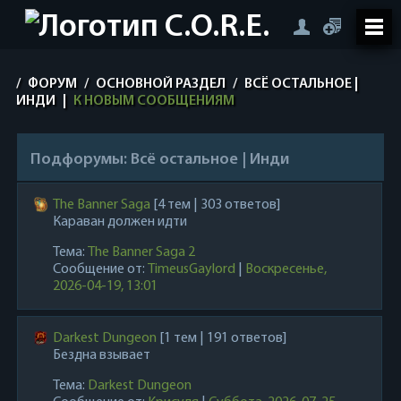
/
ФОРУМ
/
ОСНОВНОЙ РАЗДЕЛ
/
ВСЁ ОСТАЛЬНОЕ |
ИНДИ
|
К НОВЫМ СООБЩЕНИЯМ
Подфорумы:
Всё остальное | Инди
The Banner Saga
[4 тем | 303 ответов]
Караван должен идти
Тема:
The Banner Saga 2
Сообщение от:
TimeusGaylord
|
Воскресенье,
2026-04-19, 13:01
Darkest Dungeon
[1 тем | 191 ответов]
Бездна взывает
Тема:
Darkest Dungeon