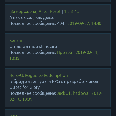
[Заморожена] After Reset
|
1
2
3
4
5
А как дысал, как дысал
Последнее сообщение:
404
|
2019-09-27, 14:40
Kenshi
Omae wa mou shindeiru
Последнее сообщение:
Протей
|
2019-02-11,
10:35
Hero-U: Rogue to Redemption
Гибрид адвенчуры и RPG от разработчиков
Quest for Glory
Последнее сообщение:
JackOfShadows
|
2019-
02-10, 19:39