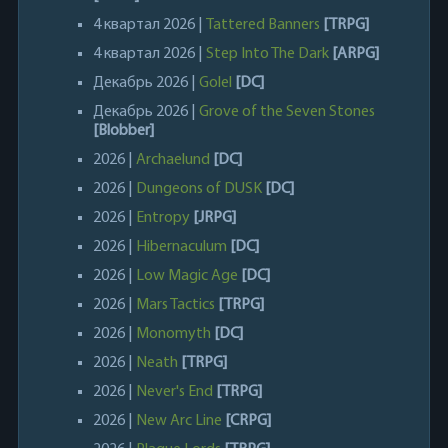
4 квартал 2026 |
Tattered Banners
[TRPG]
4 квартал 2026 |
Step Into The Dark
[ARPG]
Декабрь 2026 |
Golel
[DC]
Декабрь 2026 |
Grove of the Seven Stones
[Blobber]
2026 |
Archaelund
[DC]
2026 |
Dungeons of DUSK
[DC]
2026 |
Entropy
[JRPG]
2026 |
Hibernaculum
[DC]
2026 |
Low Magic Age
[DC]
2026 |
Mars Tactics
[TRPG]
2026 |
Monomyth
[DC]
2026 |
Neath
[TRPG]
2026 |
Never's End
[TRPG]
2026 |
New Arc Line
[CRPG]