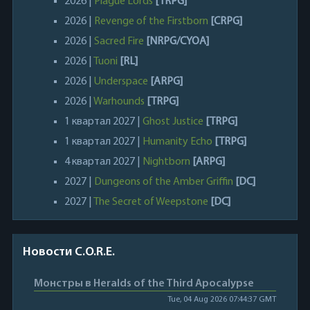
2026 |
Plague Lords
[TRPG]
2026 |
Revenge of the Firstborn
[CRPG]
2026 |
Sacred Fire
[NRPG/CYOA]
2026 |
Tuoni
[RL]
2026 |
Underspace
[ARPG]
2026 |
Warhounds
[TRPG]
1 квартал 2027 |
Ghost Justice
[TRPG]
1 квартал 2027 |
Humanity Echo
[TRPG]
4 квартал 2027 |
Nightborn
[ARPG]
2027 |
Dungeons of the Amber Griffin
[DC]
2027 |
The Secret of Weepstone
[DC]
Новости C.O.R.E.
Монстры в Heralds of the Third Apocalypse
Tue, 04 Aug 2026 07:44:37 GMT